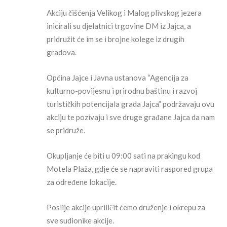
Akciju čišćenja Velikog i Malog plivskog jezera
inicirali su djelatnici trgovine DM iz Jajca, a
pridružit će im se i brojne kolege iz drugih
gradova.
Općina Jajce i Javna ustanova “Agencija za
kulturno-povijesnu i prirodnu baštinu i razvoj
turističkih potencijala grada Jajca” podržavaju ovu
akciju te pozivaju i sve druge građane Jajca da nam
se pridruže.
Okupljanje će biti u 09:00 sati na prakingu kod
Motela Plaža, gdje će se napraviti raspored grupa
za određene lokacije.
Poslije akcije upriličit ćemo druženje i okrepu za
sve sudionike akcije.