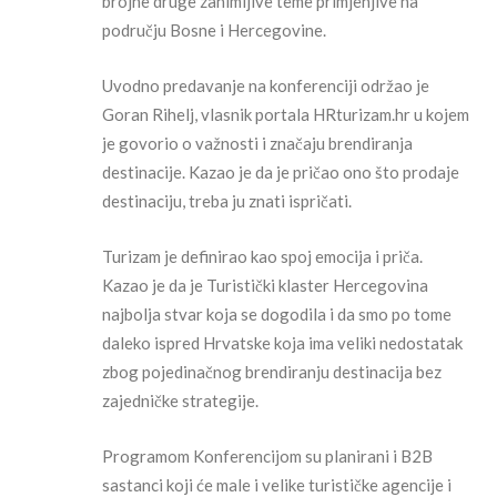
brojne druge zanimljive teme primjenjive na
području Bosne i Hercegovine.
Uvodno predavanje na konferenciji održao je
Goran Rihelj, vlasnik portala HRturizam.hr u kojem
je govorio o važnosti i značaju brendiranja
destinacije. Kazao je da je pričao ono što prodaje
destinaciju, treba ju znati ispričati.
Turizam je definirao kao spoj emocija i priča.
Kazao je da je Turistički klaster Hercegovina
najbolja stvar koja se dogodila i da smo po tome
daleko ispred Hrvatske koja ima veliki nedostatak
zbog pojedinačnog brendiranju destinacija bez
zajedničke strategije.
Programom Konferencijom su planirani i B2B
sastanci koji će male i velike turističke agencije i