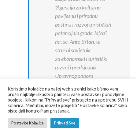
“Agencija za kulturno-
povijesnu i prirodnu
baštinu i razvoj turističkih
potencijala grada Jajca”,
mr. sc. Anto Brtan, te
stručni savjetnik
za ekonomski i turistički
razvoj i predsjednik
Upravnog odbora
Agencije Huso Hadžić.
Koristimo kolačiće na našoj web stranici kako bismo vam
Bila je ovo prigoda iz prve
pružili najbolje iskustvo pamteći vaše postavke i ponovljene
posjete. Klikom na "Prihvati sve" pristajete na upotrebu SVIH
ruke čuti iskustva
kolačića. Međutim, možete posjetiti "Postavke kolačića" kako
eminentnih stručnjaka iz
biste dali kontrolirani pristanak.
oblasti turizma iz BiH i
Postavke Kolačića
Prihvati Sve
susjednih zemalja, te
ostvariti kontakte s