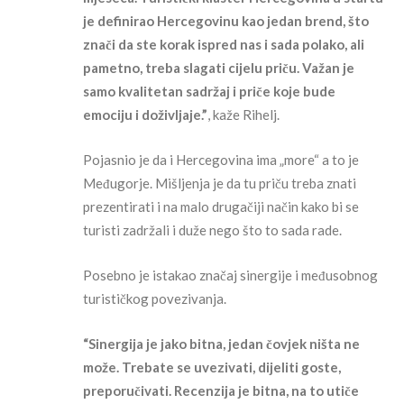
je definirao Hercegovinu kao jedan brend, što
znači da ste korak ispred nas i sada polako, ali
pametno, treba slagati cijelu priču. Važan je
samo kvalitetan sadržaj i priče koje bude
emociju i doživljaje.”
, kaže Rihelj.
Pojasnio je da i Hercegovina ima „more“ a to je
Međugorje. Mišljenja je da tu priču treba znati
prezentirati i na malo drugačiji način kako bi se
turisti zadržali i duže nego što to sada rade.
Posebno je istakao značaj sinergije i međusobnog
turističkog povezivanja.
“Sinergija je jako bitna, jedan čovjek ništa ne
može. Trebate se uvezivati, dijeliti goste,
preporučivati. Recenzija je bitna, na to utiče