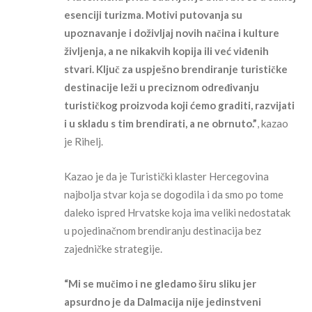
esenciji turizma. Motivi putovanja su
upoznavanje i doživljaj novih načina i kulture
življenja, a ne nikakvih kopija ili već viđenih
stvari. Ključ za uspješno brendiranje turističke
destinacije leži u preciznom određivanju
turističkog proizvoda koji ćemo graditi, razvijati
i u skladu s tim brendirati, a ne obrnuto.”
, kazao
je Rihelj.
Kazao je da je Turistički klaster Hercegovina
najbolja stvar koja se dogodila i da smo po tome
daleko ispred Hrvatske koja ima veliki nedostatak
u pojedinačnom brendiranju destinacija bez
zajedničke strategije.
“Mi se mučimo i ne gledamo širu sliku jer
apsurdno je da Dalmacija nije jedinstveni