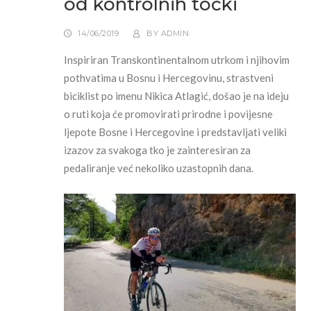
od kontrolnih točki
14/06/2019
BY
ADMIN
Inspiriran Transkontinentalnom utrkom i njihovim
pothvatima u Bosnu i Hercegovinu, strastveni
biciklist po imenu Nikica Atlagić, došao je na ideju
o ruti koja će promovirati prirodne i povijesne
ljepote Bosne i Hercegovine i predstavljati veliki
izazov za svakoga tko je zainteresiran za
pedaliranje već nekoliko uzastopnih dana.