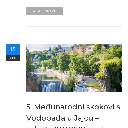
READ MORE
15
KOL
5. Međunarodni skokovi s
Vodopada u Jajcu –