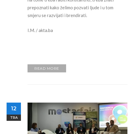
prepoznati kako želimo pozvati ljude i u tom
smjeru se razvijati i brendirati.
I.M. / akta.ba
READ MORE
12
TRA