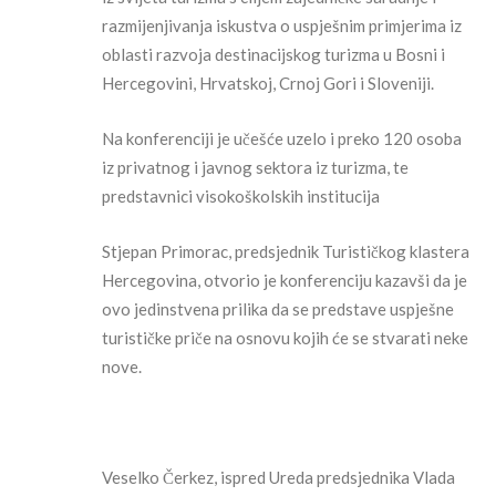
razmijenjivanja iskustva o uspješnim primjerima iz
oblasti razvoja destinacijskog turizma u Bosni i
Hercegovini, Hrvatskoj, Crnoj Gori i Sloveniji.
Na konferenciji je učešće uzelo i preko 120 osoba
iz privatnog i javnog sektora iz turizma, te
predstavnici visokoškolskih institucija
Stjepan Primorac, predsjednik Turističkog klastera
Hercegovina, otvorio je konferenciju kazavši da je
ovo jedinstvena prilika da se predstave uspješne
turističke priče na osnovu kojih će se stvarati neke
nove.
Veselko Čerkez, ispred Ureda predsjednika Vlada