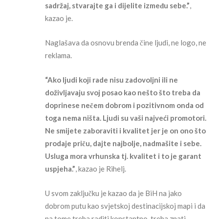
sadržaj, stvarajte ga i dijelite između sebe.”
,
kazao je.
Naglašava da osnovu brenda čine ljudi, ne logo, ne
reklama.
“Ako ljudi koji rade nisu zadovoljni ili ne
doživljavaju svoj posao kao nešto što treba da
doprinese nečem dobrom i pozitivnom onda od
toga nema ništa. Ljudi su vaši najveći promotori.
Ne smijete zaboraviti i kvalitet jer je on ono što
prodaje priču, dajte najbolje, nadmašite i sebe.
Usluga mora vrhunska tj. kvalitet i to je garant
uspjeha.”
, kazao je Rihelj.
U svom zaključku je kazao da je BiH na jako
dobrom putu kao svjetskoj destinacijskoj mapi i da
na tome treba raditi konstantno, treba znati