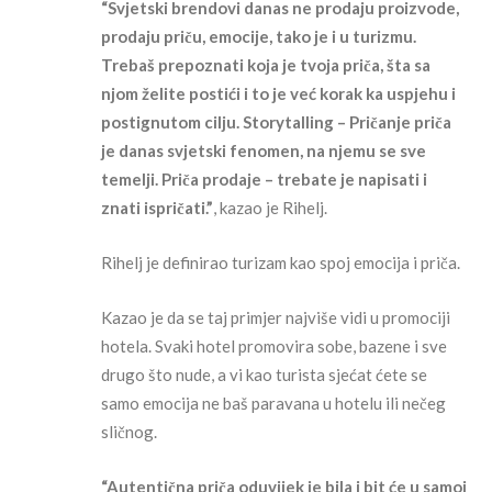
“Svjetski brendovi danas ne prodaju proizvode,
prodaju priču, emocije, tako je i u turizmu.
Trebaš prepoznati koja je tvoja priča, šta sa
njom želite postići i to je već korak ka uspjehu i
postignutom cilju. Storytalling – Pričanje priča
je danas svjetski fenomen, na njemu se sve
temelji. Priča prodaje – trebate je napisati i
znati ispričati.”
, kazao je Rihelj.
Rihelj je definirao turizam kao spoj emocija i priča.
Kazao je da se taj primjer najviše vidi u promociji
hotela. Svaki hotel promovira sobe, bazene i sve
drugo što nude, a vi kao turista sjećat ćete se
samo emocija ne baš paravana u hotelu ili nečeg
sličnog.
“Autentična priča oduvijek je bila i bit će u samoj