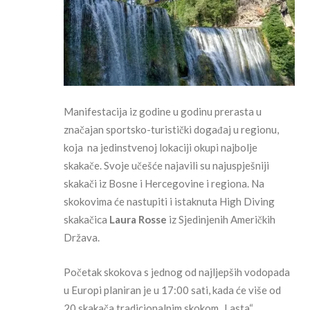
Manifestacija iz godine u godinu prerasta u
značajan sportsko-turistički događaj u regionu,
koja na jedinstvenoj lokaciji okupi najbolje
skakače. Svoje učešće najavili su najuspješniji
skakači iz Bosne i Hercegovine i regiona. Na
skokovima će nastupiti i istaknuta High Diving
skakačica
Laura Rosse
iz Sjedinjenih Američkih
Država.
Početak skokova s jednog od najljepših vodopada
u Europi planiran je u 17:00 sati, kada će više od
20 skakača tradicionalnim skokom „Lasta“