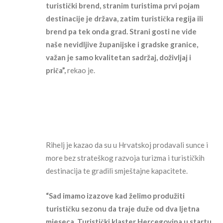
turistički brend, stranim turistima prvi pojam
destinacije je država, zatim turistička regija ili
brend pa tek onda grad. Strani gosti ne vide
naše nevidljive županijske i gradske granice,
važan je samo kvalitetan sadržaj, doživljaj i
priča”,
rekao je.
Rihelj je kazao da su u Hrvatskoj prodavali sunce i
more bez strateškog razvoja turizma i turističkih
destinacija te gradili smještajne kapacitete.
“Sad imamo izazove kad želimo produžiti
turističku sezonu da traje duže od dva ljetna
mjeseca. Turistički klaster Hercegovina u startu