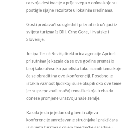
razvoja destinacije a prije svega o onima koje su
postigle sjajne rezultate u lokalnim sredinama.
Gosti predavači su ugledni i priznati stručnjaci iz
svijeta turizma iz BiH, Crne Gore, Hrvatske i
Slovenije.
Josipa Terzić Rezić, direktorica agencije Apriori,
prisutnima je kazala da se ove godine premašio
broj kako učesnika panelista tako i samih tema koje
će se obraditi na ovoj konferenciji. Posebno je
istakla važnost ljudi koji su se okupili oko ove teme
jer su prepoznali značaj tematike koja treba da
donese promjene u razvoju naše zemlje.
Kazala je da je jedan od glavnih ciljeva
konferencije umrežavanje stručnjaka i praktičara
iz svijeta turizma s ciljem zajedničke saradnje i