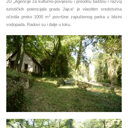
JU „Agencije za kulturno-povijesnu i prirodnu baštinu i razvoj
turističkih potencijala grada Jajca“ je vlastitim sredstvima
2
očistila preko 1000 m
površine
zapuštenog
parka u blizini
vodopada. Radovi su i dalje u toku.