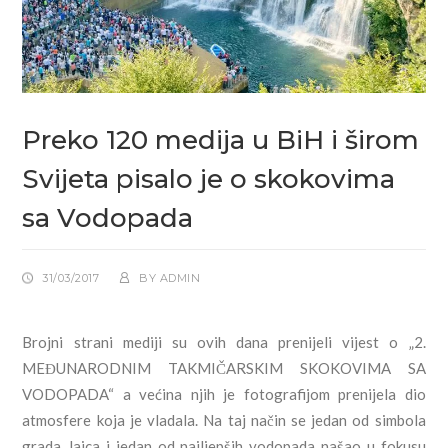
Preko 120 medija u BiH i širom
Svijeta pisalo je o skokovima
sa Vodopada
31/03/2017
BY
ADMIN
Brojni strani mediji su ovih dana prenijeli vijest o „2.
MEĐUNARODNIM TAKMIČARSKIM SKOKOVIMA SA
VODOPADA“ a većina njih je fotografijom prenijela dio
atmosfere koja je vladala. Na taj način se jedan od simbola
grada Jajca i jedan od najljepših vodopada našao u fokusu