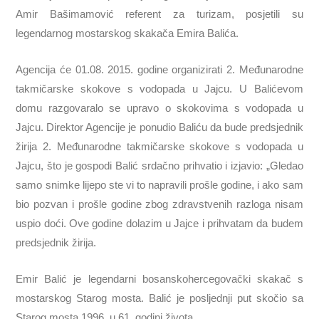
Amir Bašimamović referent za turizam, posjetili su
legendarnog mostarskog skakača Emira Balića.
Agencija će 01.08. 2015. godine organizirati 2. Međunarodne
takmičarske skokove s vodopada u Jajcu. U Balićevom
domu razgovaralo se upravo o skokovima s vodopada u
Jajcu. Direktor Agencije je ponudio Baliću da bude predsjednik
žirija 2. Međunarodne takmičarske skokove s vodopada u
Jajcu, što je gospodi Balić srdačno prihvatio i izjavio: „Gledao
samo snimke lijepo ste vi to napravili prošle godine, i ako sam
bio pozvan i prošle godine zbog zdravstvenih razloga nisam
uspio doći. Ove godine dolazim u Jajce i prihvatam da budem
predsjednik žirija.
Emir Balić je legendarni bosanskohercegovački skakač s
mostarskog Starog mosta. Balić je posljednji put skočio sa
Starog mosta 1996, u 61. godini života.