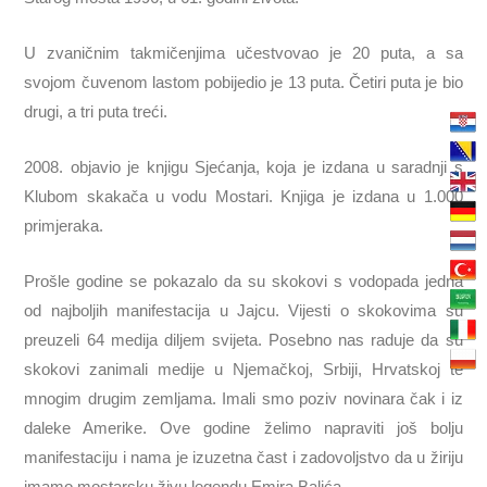
U zvaničnim takmičenjima učestvovao je 20 puta, a sa
svojom čuvenom lastom pobijedio je 13 puta. Četiri puta je bio
drugi, a tri puta treći.
2008. objavio je knjigu Sjećanja, koja je izdana u saradnji s
Klubom skakača u vodu Mostari. Knjiga je izdana u 1.000
primjeraka.
Prošle godine se pokazalo da su skokovi s vodopada jedna
od najboljih manifestacija u Jajcu. Vijesti o skokovima su
preuzeli 64 medija diljem svijeta. Posebno nas raduje da su
skokovi zanimali medije u Njemačkoj, Srbiji, Hrvatskoj te
mnogim drugim zemljama. Imali smo poziv novinara čak i iz
daleke Amerike. Ove godine želimo napraviti još bolju
manifestaciju i nama je izuzetna čast i zadovoljstvo da u žiriju
imamo mostarsku živu legendu Emira Balića.