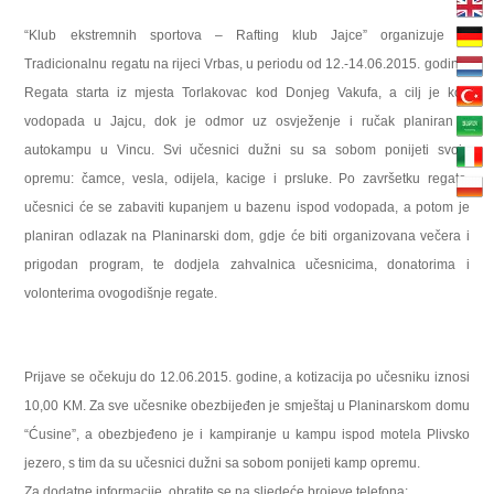
“Klub ekstremnih sportova – Rafting klub Jajce” organizuje 8.
Tradicionalnu regatu na rijeci Vrbas, u periodu od 12.-14.06.2015. godine.
Regata starta iz mjesta
Torlakovac kod Donjeg Vakufa, a cilj je kod
vodopada u Jajcu, dok je odmor uz osvježenje i ručak planiran u
autokampu u Vincu. Svi učesnici dužni su sa sobom ponijeti svoju
opremu: čamce, vesla, odijela, kacige i prsluke. Po završetku regate,
učesnici će se zabaviti kupanjem u bazenu ispod vodopada, a potom je
planiran odlazak na Planinarski dom, gdje će biti organizovana večera i
prigodan program, te dodjela zahvalnica učesnicima, donatorima i
volonterima ovogodišnje regate.
Prijave se očekuju do 12.06.2015. godine, a kotizacija po učesniku iznosi
10,00 KM. Za sve učesnike obezbijeđen je smještaj u Planinarskom domu
“Ćusine”, a obezbjeđeno je i kampiranje u kampu ispod motela Plivsko
jezero, s tim da su učesnici dužni sa sobom ponijeti kamp opremu.
Za dodatne informacije, obratite se na sljedeće brojeve telefona: