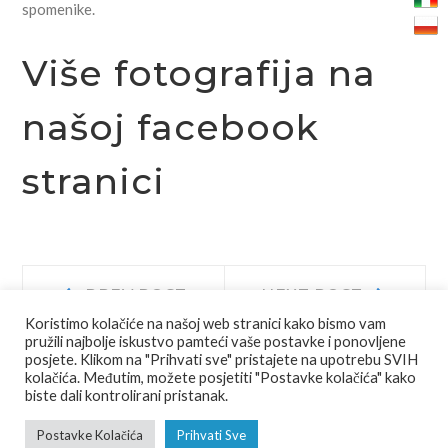
spomenike.
Više fotografija na
našoj facebook
stranici
Navigacija
Prev
Next
PREV POST
NEXT POST
post:
post:
Koristimo kolačiće na našoj web stranici kako bismo vam
objava
pružili najbolje iskustvo pamteći vaše postavke i ponovljene
posjete. Klikom na "Prihvati sve" pristajete na upotrebu SVIH
kolačića. Međutim, možete posjetiti "Postavke kolačića" kako
biste dali kontrolirani pristanak.
© COPYRIGHT
JU AGENCIJA JAJCE
ALL RIGHTS RESERVED.
Postavke Kolačića
Prihvati Sve