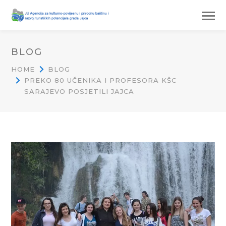
BLOG
HOME
BLOG
PREKO 80 UČENIKA I PROFESORA KŠC
SARAJEVO POSJETILI JAJCA