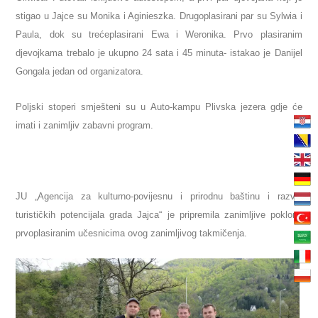
stigao u Jajce su Monika i Aginieszka. Drugoplasirani par su Sylwia i
Paula, dok su trećeplasirani Ewa i Weronika. Prvo plasiranim
djevojkama trebalo je ukupno 24 sata i 45 minuta- istakao je Danijel
Gongala jedan od organizatora.
Poljski stoperi smješteni su u Auto-kampu Plivska jezera gdje će
imati i zanimljiv zabavni program.
JU „Agencija za kulturno-povijesnu i prirodnu baštinu i razvoj
turističkih potencijala grada Jajca“ je pripremila zanimljive poklone
prvoplasiranim učesnicima ovog zanimljivog takmičenja.