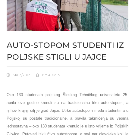
AUTO-STOPOM STUDENTI IZ
POLJSKE STIGLI U JAJCE
31/03/2017
BY
ADMIN
Oko 130 studenata poljskog Šleskog Tehničkog univerziteta 25.
aprila ove godine krenuli su na tradicionalnu trku auto-stopom, a
njihov krajnji cilj je grad Jajce. Utrke autostopom među studentima u
Poljskoj su postale tradicionalne, a pravila takmičenja su veoma
jednostavna – oko 130 studenata krenulo je u isto vrijeme iz Poljskih
Gliwica. Putovati isključivo autostopom, a prvi par djevojaka koji je