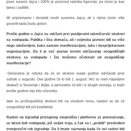
pravi suvenir Jajca i 100% je proizvod radnika Agencije, pa ćemo je kao
takvu i zaštititi.
Mi pripremamo i desetak novih suvenira Jajca, ali o njima ćemo više
govoriti kada budu gotovi.
Prošle godine u Jajcu su održani prvi poslijeratni takmičarski skokovi
sa vodopada. Publika i šira domaća, ali i svjetska javnost bili su više
nego oduševljeni, kako samom manifestacijom, tako i besprijekornom
organizacijom. Da li je već poznat termin održavanja ovogodišnjih
skokova sa vodopada i šta možemo očekivati od ovogodišnje
manifestacije?
-Generalna je odluka da će se skokovi svake godine održavati prve
subote u augustu. Ove godine će to biti 1. august. Već su nam najavljeni
skakači iz Slovenije i Italije, a vjerovatno će biti i iz drugih zemalja, iz kojih
prošle godine nije bilo učesnika.
Iako su prošlogodišnji skokovi bili na visokom nivou, nadam se da će
ovogodišnji biti još kvalitetniji.
Radovi na izgradnji pristupnog stepeništa i platforme za posmatranje,
uz desni bok vodopada, još uvijek traju, a čak su i „probili“ predviđeni
tromjesečni rok izgradnje. Da li imate saznanja kada će ovi radovi biti