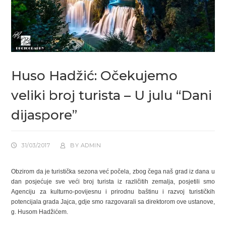
Huso Hadžić: Očekujemo
veliki broj turista – U julu “Dani
dijaspore”
31/03/2017
BY
ADMIN
Obzirom da je turistička sezona već počela, zbog čega naš grad iz dana u
dan posjećuje sve veći broj turista iz različitih zemalja, posjetili smo
Agenciju za kulturno-povijesnu i prirodnu baštinu i razvoj turističkih
potencijala grada Jajca, gdje smo razgovarali sa direktorom ove ustanove,
g. Husom Hadžićem.