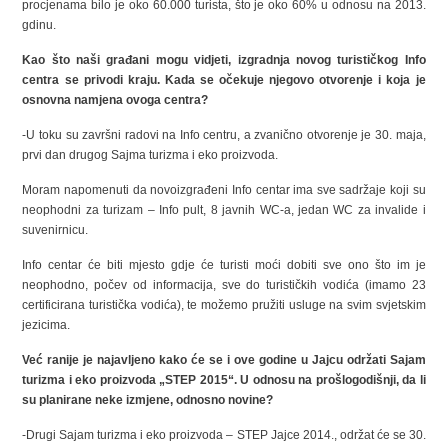
procjenama bilo je oko 60.000 turista, što je oko 60% u odnosu na 2013.
gdinu.
Kao što naši građani mogu vidjeti, izgradnja novog turističkog Info
centra se privodi kraju. Kada se očekuje njegovo otvorenje i koja je
osnovna namjena ovoga centra?
-U toku su završni radovi na Info centru, a zvanično otvorenje je 30. maja,
prvi dan drugog Sajma turizma i eko proizvoda.
Moram napomenuti da novoizgrađeni Info centar ima sve sadržaje koji su
neophodni za turizam – Info pult, 8 javnih WC-a, jedan WC za invalide i
suvenirnicu.
Info centar će biti mjesto gdje će turisti moći dobiti sve ono što im je
neophodno, počev od informacija, sve do turističkih vodića (imamo 23
certificirana turistička vodića), te možemo pružiti usluge na svim svjetskim
jezicima.
Već ranije je najavljeno kako će se i ove godine u Jajcu održati Sajam
turizma i eko proizvoda „STEP 2015“. U odnosu na prošlogodišnji, da li
su planirane neke izmjene, odnosno novine?
-Drugi Sajam turizma i eko proizvoda – STEP Jajce 2014., održat će se 30.