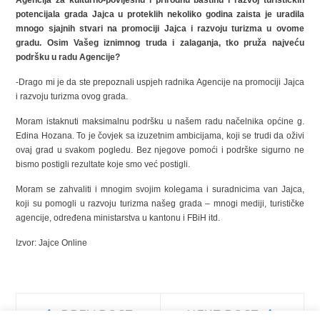
potencijala grada Jajca u proteklih nekoliko godina zaista je uradila
mnogo sjajnih stvari na promociji Jajca i razvoju turizma u ovome
gradu. Osim Vašeg iznimnog truda i zalaganja, tko pruža najveću
podršku u radu Agencije?
-Drago mi je da ste prepoznali uspjeh radnika Agencije na promociji Jajca
i razvoju turizma ovog grada.
Moram istaknuti maksimalnu podršku u našem radu načelnika općine g.
Edina Hozana. To je čovjek sa izuzetnim ambicijama, koji se trudi da oživi
ovaj grad u svakom pogledu. Bez njegove pomoći i podrške sigurno ne
bismo postigli rezultate koje smo već postigli.
Moram se zahvaliti i mnogim svojim kolegama i suradnicima van Jajca,
koji su pomogli u razvoju turizma našeg grada – mnogi mediji, turističke
agencije, određena ministarstva u kantonu i FBiH itd.
Izvor: Jajce Online
Navigacija
Prev
Next
PREV POST
NEXT POST