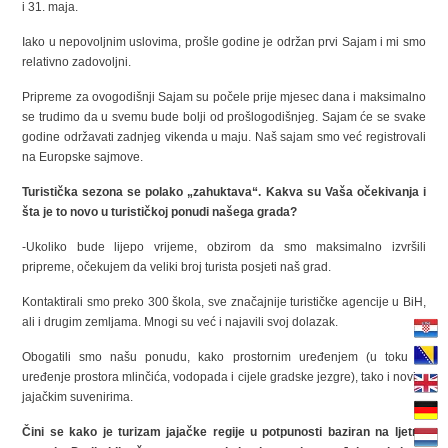
i 31. maja.
Iako u nepovoljnim uslovima, prošle godine je održan prvi Sajam i mi smo
relativno zadovoljni.
Pripreme za ovogodišnji Sajam su počele prije mjesec dana i maksimalno
se trudimo da u svemu bude bolji od prošlogodišnjeg. Sajam će se svake
godine održavati zadnjeg vikenda u maju. Naš sajam smo već registrovali
na Europske sajmove.
Turistička sezona se polako „zahuktava“. Kakva su Vaša očekivanja i
šta je to novo u turističkoj ponudi našega grada?
-Ukoliko bude lijepo vrijeme, obzirom da smo maksimalno izvršili
pripreme, očekujem da veliki broj turista posjeti naš grad.
Kontaktirali smo preko 300 škola, sve značajnije turističke agencije u BiH,
ali i drugim zemljama. Mnogi su već i najavili svoj dolazak.
Obogatili smo našu ponudu, kako prostornim uređenjem (u toku je
uređenje prostora mlinčića, vodopada i cijele gradske jezgre), tako i novim
jajačkim suvenirima.
Čini se kako je turizam jajačke regije u potpunosti baziran na ljetnu