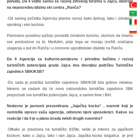
ponudu. Da li vidite šansu za razvoj zimskog turizma u Jajcu, obzirom
na neposrednu blizinu ski centra „Ranča?
-Od samog početka Agencija planira razvoj kako ljetnog, tako i zimskog,
vjerskog i eko turizma.
Planiramo posebnu pažnju posvetiti zimskom turizmu, obzirom da imamo
sve preduslove za to. Međutim, prije toga se moraju izvršiti značajna
ulaganja u put do Ranča i u osnovne ugostiteljske objekte na Ranču.
Da li Agencija za kulturno-povijesnu i prirodnu baštinu i razvoj
turističkih potencijala grada Jajca ima dovoljnu podršku Turističke
zajednice SBK/KSB?
-Do sada je podrška turističke zajednice SBK/KSB bila gotovo nikakva.
Iskreno se nadam da će novo rukovodstvo turističke zajednice SBK
prepoznati sve turističke potencijale Jajca, a samim time i BiH.
Nedavno je javnosti prezentirana „Jajačka kocka“ , suvenir koji je
osmislila upravo vaša agencija, odnosno njeni uposelenici. Kakve su
reakcije i da li je u planu izrada nekih drugih suvenira?
-Otkako je plasirana na turističko tržište, veliki je interes za jajačkom
kockom, kako u Jajcu, tako i van Jajca. Jajačka kocka slagalica je prvi