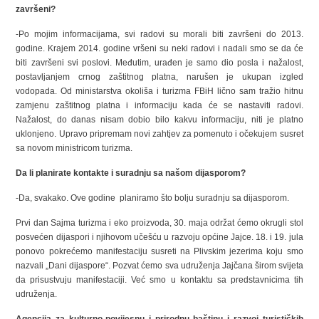
završeni?
-Po mojim informacijama, svi radovi su morali biti završeni do 2013.
godine. Krajem 2014. godine vršeni su neki radovi i nadali smo se da će
biti završeni svi poslovi. Međutim, urađen je samo dio posla i nažalost,
postavljanjem crnog zaštitnog platna, narušen je ukupan izgled
vodopada. Od ministarstva okoliša i turizma FBiH lično sam tražio hitnu
zamjenu zaštitnog platna i informaciju kada će se nastaviti radovi.
Nažalost, do danas nisam dobio bilo kakvu informaciju, niti je platno
uklonjeno. Upravo pripremam novi zahtjev za pomenuto i očekujem susret
sa novom ministricom turizma.
Da li planirate kontakte i suradnju sa našom dijasporom?
-Da, svakako. Ove godine planiramo što bolju suradnju sa dijasporom.
Prvi dan Sajma turizma i eko proizvoda, 30. maja održat ćemo okrugli stol
posvećen dijaspori i njihovom učešću u razvoju općine Jajce. 18. i 19. jula
ponovo pokrećemo manifestaciju susreti na Plivskim jezerima koju smo
nazvali „Dani dijaspore“. Pozvat ćemo sva udruženja Jajčana širom svijeta
da prisustvuju manifestaciji. Već smo u kontaktu sa predstavnicima tih
udruženja.
Agencija za kulturno-povijesnu i prirodnu baštinu i razvoj turističkih