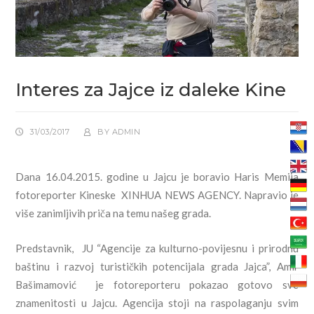
Interes za Jajce iz daleke Kine
31/03/2017
BY
ADMIN
Dana 16.04.2015. godine u Jajcu je boravio Haris Memija
fotoreporter Kineske XINHUA NEWS AGENCY. Napravio je
više zanimljivih priča na temu našeg grada.
Predstavnik, JU “Agencije za kulturno-povijesnu i prirodnu
baštinu i razvoj turističkih potencijala grada Jajca”, Amir
Bašimamović je fotoreporteru pokazao gotovo sve
znamenitosti u Jajcu. Agencija stoji na raspolaganju svim