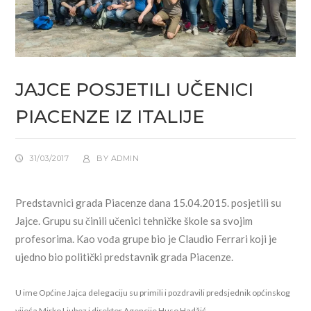
JAJCE POSJETILI UČENICI
PIACENZE IZ ITALIJE
31/03/2017
BY
ADMIN
Predstavnici grada Piacenze dana 15.04.2015. posjetili su
Jajce. Grupu su činili učenici tehničke škole sa svojim
profesorima. Kao vođa grupe bio je Claudio Ferrari koji je
ujedno bio politički predstavnik grada Piacenze.
U ime Općine Jajca delegaciju su primili i pozdravili predsjednik općinskog
vijeća Mirko Ljubez i direktor Agencije Huso Hadžić.