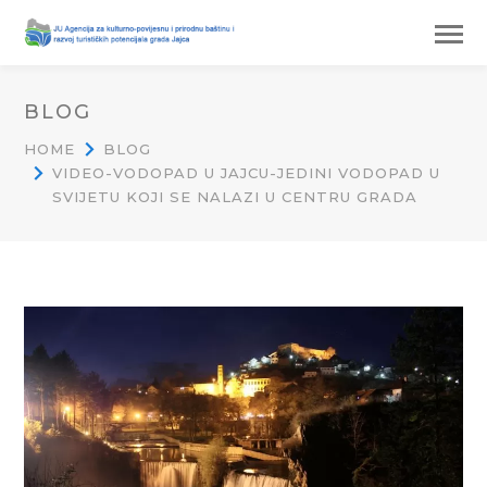
BLOG
HOME
BLOG
VIDEO-VODOPAD U JAJCU-JEDINI VODOPAD U
SVIJETU KOJI SE NALAZI U CENTRU GRADA