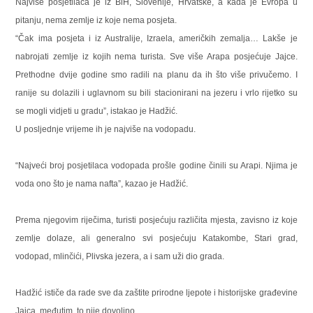
Najviše posjetilaca je iz BiH, Slovenije, Hrvatske, a kada je Evropa u
pitanju, nema zemlje iz koje nema posjeta.
“Čak ima posjeta i iz Australije, Izraela, američkih zemalja… Lakše je
nabrojati zemlje iz kojih nema turista. Sve više Arapa posjećuje Jajce.
Prethodne dvije godine smo radili na planu da ih što više privučemo. I
ranije su dolazili i uglavnom su bili stacionirani na jezeru i vrlo rijetko su
se mogli vidjeti u gradu”, istakao je Hadžić.
U posljednje vrijeme ih je najviše na vodopadu.
“Najveći broj posjetilaca vodopada prošle godine činili su Arapi. Njima je
voda ono što je nama nafta”, kazao je Hadžić.
Prema njegovim riječima, turisti posjećuju različita mjesta, zavisno iz koje
zemlje dolaze, ali generalno svi posjećuju Katakombe, Stari grad,
vodopad, mlinčići, Plivska jezera, a i sam uži dio grada.
Hadžić ističe da rade sve da zaštite prirodne ljepote i historijske građevine
Jajca, međutim, to nije dovoljno.