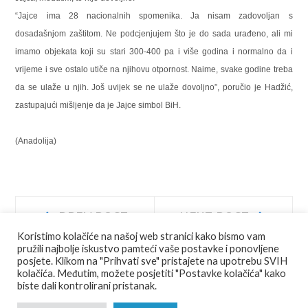
“Jajce ima 28 nacionalnih spomenika. Ja nisam zadovoljan s
dosadašnjom zaštitom. Ne podcjenjujem što je do sada urađeno, ali mi
imamo objekata koji su stari 300-400 pa i više godina i normalno da i
vrijeme i sve ostalo utiče na njihovu otpornost. Naime, svake godine treba
da se ulaže u njih. Još uvijek se ne ulaže dovoljno”, poručio je Hadžić,
zastupajući mišljenje da je Jajce simbol BiH.
(Anadolija)
Navigacija
Prev
Next
PREV POST
NEXT POST
post:
post:
Koristimo kolačiće na našoj web stranici kako bismo vam
objava
pružili najbolje iskustvo pamteći vaše postavke i ponovljene
posjete. Klikom na "Prihvati sve" pristajete na upotrebu SVIH
kolačića. Međutim, možete posjetiti "Postavke kolačića" kako
biste dali kontrolirani pristanak.
© COPYRIGHT
JU AGENCIJA JAJCE
ALL RIGHTS RESERVED.