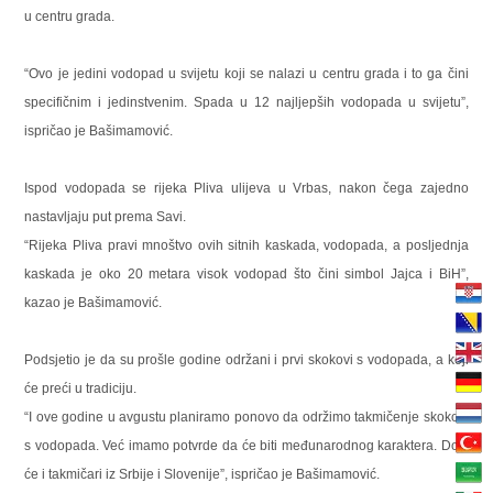
u centru grada.
“Ovo je jedini vodopad u svijetu koji se nalazi u centru grada i to ga čini
specifičnim i jedinstvenim. Spada u 12 najljepših vodopada u svijetu”,
ispričao je Bašimamović.
Ispod vodopada se rijeka Pliva ulijeva u Vrbas, nakon čega zajedno
nastavljaju put prema Savi.
“Rijeka Pliva pravi mnoštvo ovih sitnih kaskada, vodopada, a posljednja
kaskada je oko 20 metara visok vodopad što čini simbol Jajca i BiH”,
kazao je Bašimamović.
Podsjetio je da su prošle godine održani i prvi skokovi s vodopada, a koji
će preći u tradiciju.
“I ove godine u avgustu planiramo ponovo da održimo takmičenje skokovi
s vodopada. Već imamo potvrde da će biti međunarodnog karaktera. Doći
će i takmičari iz Srbije i Slovenije”, ispričao je Bašimamović.