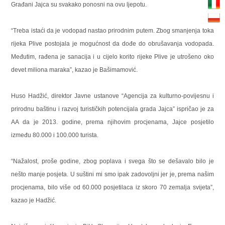
Građani Jajca su svakako ponosni na ovu ljepotu.
“Treba istaći da je vodopad nastao prirodnim putem. Zbog smanjenja toka
rijeka Plive postojala je mogućnost da dođe do obrušavanja vodopada.
Međutim, rađena je sanacija i u cijelo korito rijeke Plive je utrošeno oko
devet miliona maraka”, kazao je Bašimamović.
Huso Hadžić, direktor Javne ustanove “Agencija za kulturno-povijesnu i
prirodnu baštinu i razvoj turističkih potencijala grada Jajca” ispričao je za
AA da je 2013. godine, prema njihovim procjenama, Jajce posjetilo
između 80.000 i 100.000 turista.
“Nažalost, proše godine, zbog poplava i svega što se dešavalo bilo je
nešto manje posjeta. U suštini mi smo ipak zadovoljni jer je, prema našim
procjenama, bilo više od 60.000 posjetilaca iz skoro 70 zemalja svijeta”,
kazao je Hadžić.