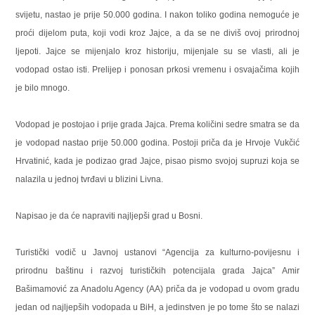
svijetu, nastao je prije 50.000 godina. I nakon toliko godina nemoguće je
proći dijelom puta, koji vodi kroz Jajce, a da se ne diviš ovoj prirodnoj
ljepoti. Jajce se mijenjalo kroz historiju, mijenjale su se vlasti, ali je
vodopad ostao isti. Prelijep i ponosan prkosi vremenu i osvajačima kojih
je bilo mnogo.
Vodopad je postojao i prije grada Jajca. Prema količini sedre smatra se da
je vodopad nastao prije 50.000 godina. Postoji priča da je Hrvoje Vukčić
Hrvatinić, kada je podizao grad Jajce, pisao pismo svojoj supruzi koja se
nalazila u jednoj tvrđavi u blizini Livna.
Napisao je da će napraviti najljepši grad u Bosni.
Turistički vodič u Javnoj ustanovi “Agencija za kulturno-povijesnu i
prirodnu baštinu i razvoj turističkih potencijala grada Jajca” Amir
Bašimamović za Anadolu Agency (AA) priča da je vodopad u ovom gradu
jedan od najljepših vodopada u BiH, a jedinstven je po tome što se nalazi