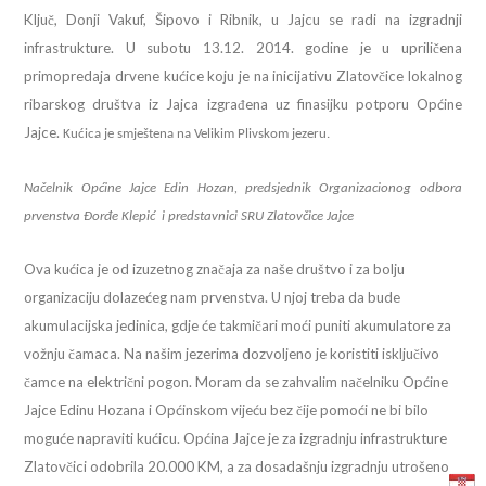
Ključ, Donji Vakuf, Šipovo i Ribnik, u Jajcu se radi na izgradnji
infrastrukture. U subotu 13.12. 2014. godine je u upriličena
primopredaja drvene kućice koju je na inicijativu Zlatovčice lokalnog
ribarskog društva iz Jajca izgrađena uz finasijku potporu Općine
Jajce.
Kućica je smještena na Velikim Plivskom jezeru.
Načelnik Općine Jajce Edin Hozan, predsjednik Organizacionog odbora
prvenstva Đorđe Klepić i predstavnici SRU Zlatovčice Jajce
Ova kućica je od izuzetnog značaja za naše društvo i za bolju
organizaciju dolazećeg nam prvenstva. U njoj treba da bude
akumulacijska jedinica, gdje će takmičari moći puniti akumulatore za
vožnju čamaca. Na našim jezerima dozvoljeno je koristiti isključivo
čamce na električni pogon. Moram da se zahvalim načelniku Općine
Jajce Edinu Hozana i Općinskom vijeću bez čije pomoći ne bi bilo
moguće napraviti kućicu. Općina Jajce je za izgradnju infrastrukture
Zlatovčici odobrila 20.000 KM, a za dosadašnju izgradnju utrošeno