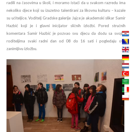
radili na časovima u školi, i moramo istaći da u svakom razredu ima
nekoliko djece koji su izuzetno talentirani za likovnu kulturu – kazale
su učiteljice. Voditelj Gradske galerije Jajce je akademski slikar Samir
Hazbić koji je i glavni inicijator sličnih izložbi. Pored stručnih
komentara Samir Hazbić je pozvao svu djecu da dođu sa svojim
roditeljima svaki radni dan od 08 do 16 sati i pogledaju ovu
zanimljivu izložbu.