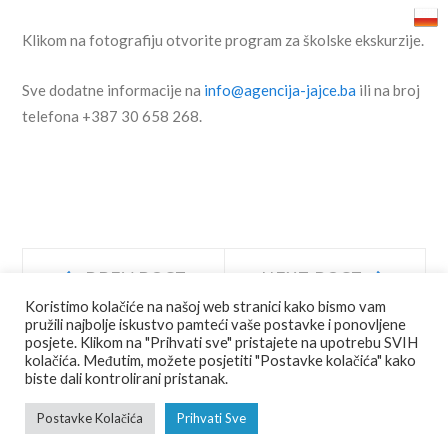
Klikom na fotografiju otvorite program za školske ekskurzije.
Sve dodatne informacije na
info@agencija-jajce.ba
ili na broj
telefona +387 30 658 268.
Navigacija
Prev
Next
PREV POST
NEXT POST
post:
post:
Koristimo kolačiće na našoj web stranici kako bismo vam
objava
pružili najbolje iskustvo pamteći vaše postavke i ponovljene
posjete. Klikom na "Prihvati sve" pristajete na upotrebu SVIH
kolačića. Međutim, možete posjetiti "Postavke kolačića" kako
biste dali kontrolirani pristanak.
© COPYRIGHT
JU AGENCIJA JAJCE
ALL RIGHTS RESERVED.
Postavke Kolačića
Prihvati Sve
FOTO
VIDEO
RAZGLEDNICE
PDF VODIĆ