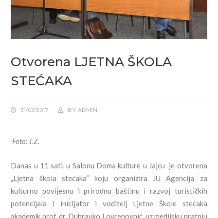
Otvorena LJETNA ŠKOLA
STEĆAKA
31/03/2017
BY
ADMIN
Foto: T.Z.
Danas u 11 sati, u Salonu Doma kulture u Jajcu je otvorena
„Ljetna škola stećaka“ koju organizira JU Agencija za
kulturno povijesnu i prirodnu baštinu i razvoj turističkih
potencijala i inicijator i voditelj Ljetne Škole stećaka
akademik prof. dr. Dubravko Lovrenovnić, uz medijsku pratnju