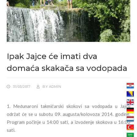
Ipak Jajce će imati dva
domaća skakača sa vodopada
31/03/2017
BY
ADMIN
1. Međunaroni takmičarski skokovi sa vodopada u Jajcu
održat će se u subotu 09. augusta/kolovoza 2014. godine.
Program počinje u 14:00 sati, a izvođenje skokova u 16:00
sati.