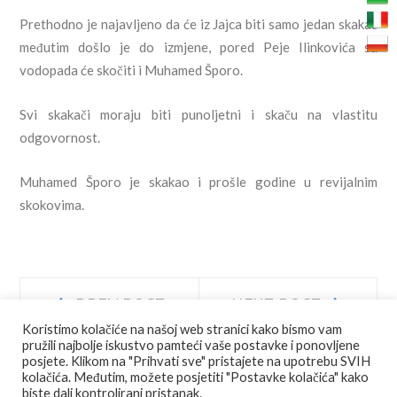
Prethodno je najavljeno da će iz Jajca biti samo jedan skakač
međutim došlo je do izmjene, pored Peje Ilinkovića sa
vodopada će skočiti i Muhamed Šporo.
Svi skakači moraju biti punoljetni i skaču na vlastitu
odgovornost.
Muhamed Šporo je skakao i prošle godine u revijalnim
skokovima.
Navigacija
Prev
Next
PREV POST
NEXT POST
post:
post:
Koristimo kolačiće na našoj web stranici kako bismo vam
objava
pružili najbolje iskustvo pamteći vaše postavke i ponovljene
posjete. Klikom na "Prihvati sve" pristajete na upotrebu SVIH
kolačića. Međutim, možete posjetiti "Postavke kolačića" kako
biste dali kontrolirani pristanak.