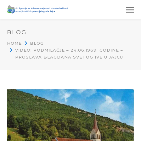
BLOG
HOME
BLOG
VIDEO: PODMILAČJE – 24.06.1969. GODINE –
PROSLAVA BLAGDANA SVETOG IVE U JAJCU