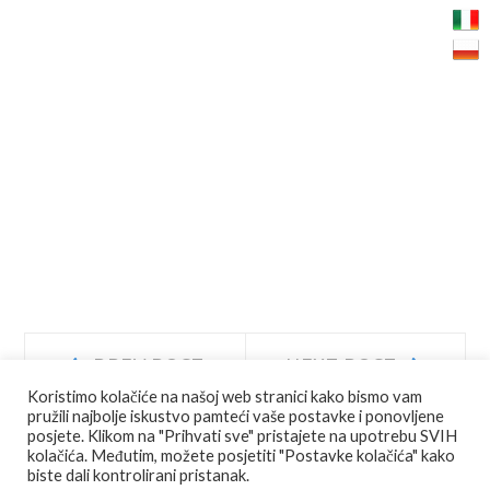
Navigacija
Prev
Next
PREV POST
NEXT POST
post:
post:
Koristimo kolačiće na našoj web stranici kako bismo vam
objava
pružili najbolje iskustvo pamteći vaše postavke i ponovljene
posjete. Klikom na "Prihvati sve" pristajete na upotrebu SVIH
kolačića. Međutim, možete posjetiti "Postavke kolačića" kako
biste dali kontrolirani pristanak.