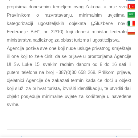
propisima donesenim temeljem ovog Zakona, a prije svega
Pravilnikom o razvrstavanju, minimalnim uvjetima i
kategorizaciji ugostiteljskih objekata („Službene novine
Federacije BiH”, br. 32/10) koji donosi ministar federalnog
ministarstva nadležnog za oblast turizma i ugostiteljstva.
Agencija poziva sve one koji nude usluge privatnog smještaja
ili one koji to žele činiti da se prijave u prostorijama Agencije
Ul Sv. Luke 15. svakim radnim danom od 8 do 16 sati ili
putem telefona na broj +387(0)30 658 268. Prilikom prijave,
djelatnici Agencije će zakazati termin kada će doći u objekt
koji služi za prihvat turista, izvršiti identifikaciju, te utvrditi dali
objekt posjeduje minimalne uvjete za korištenje u navedene
svrhe.
Navigacija
Prev
Next