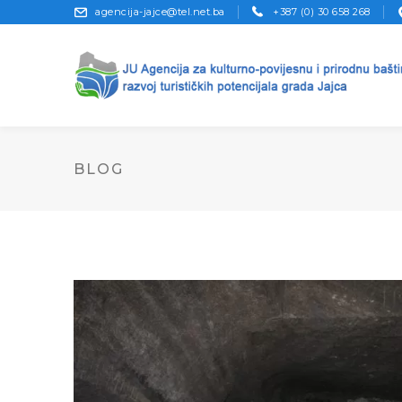
agencija-jajce@tel.net.ba
+387 (0) 30 658 268
BLOG