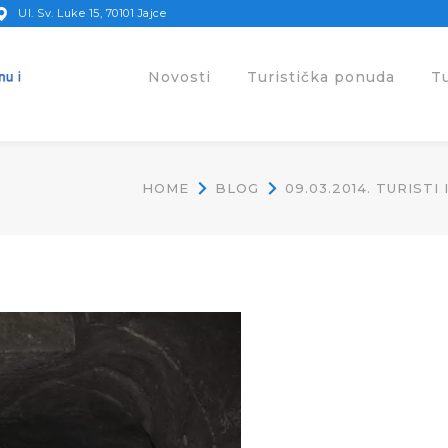
Ul. Sv. Luke 15, 70101 Jajce
Novosti
Turistička ponuda
T
HOME
BLOG
09.03.2014. TURIST