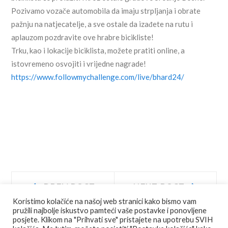
Pozivamo vozače automobila da imaju strpljanja i obrate
pažnju na natjecatelje, a sve ostale da izađete na rutu i
aplauzom pozdravite ove hrabre bicikliste!
Trku, kao i lokacije biciklista, možete pratiti online, a
istovremeno osvojiti i vrijedne nagrade!
https://www.followmychallenge.com/live/bhard24/
Navigacija
Prev
Next
PREV POST
NEXT POST
post:
post:
Koristimo kolačiće na našoj web stranici kako bismo vam
objava
pružili najbolje iskustvo pamteći vaše postavke i ponovljene
posjete. Klikom na "Prihvati sve" pristajete na upotrebu SVIH