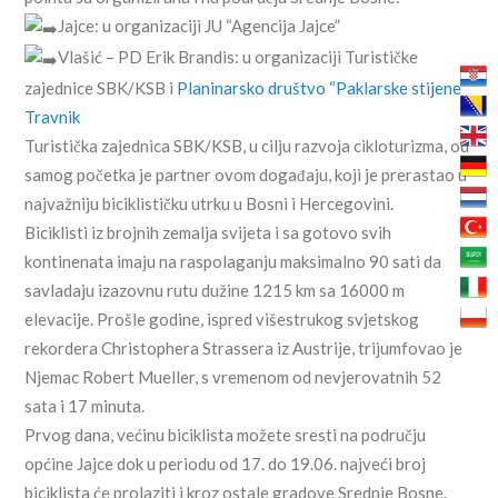
Jajce: u organizaciji JU “Agencija Jajce”
Vlašić – PD Erik Brandis: u organizaciji Turističke
zajednice SBK/KSB i
Planinarsko društvo “Paklarske stijene”
Travnik
Turistička zajednica SBK/KSB, u cilju razvoja cikloturizma, od
samog početka je partner ovom događaju, koji je prerastao u
najvažniju biciklističku utrku u Bosni i Hercegovini.
Biciklisti iz brojnih zemalja svijeta i sa gotovo svih
kontinenata imaju na raspolaganju maksimalno 90 sati da
savladaju izazovnu rutu dužine 1215 km sa 16000 m
elevacije. Prošle godine, ispred višestrukog svjetskog
rekordera Christophera Strassera iz Austrije, trijumfovao je
Njemac Robert Mueller, s vremenom od nevjerovatnih 52
sata i 17 minuta.
Prvog dana, većinu biciklista možete sresti na području
općine Jajce dok u periodu od 17. do 19.06. najveći broj
biciklista će prolaziti i kroz ostale gradove Srednje Bosne.