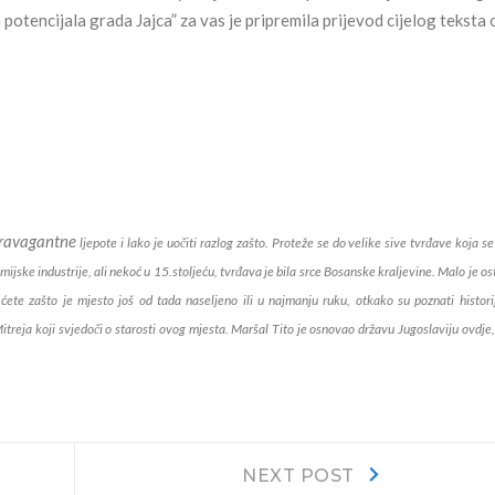
 potencijala grada Jajca” za vas je pripremila prijevod cijelog teksta o
travagantne
ljepote i lako je uočiti razlog zašto. Proteže se do velike sive tvrđave koja se
mijske industrije, ali nekoć u 15.stoljeću, tvrđava je bila srce Bosanske kraljevine. Malo je os
te zašto je mjesto još od tada naseljeno ili u najmanju ruku, otkako su poznati historij
reja koji svjedoči o starosti ovog mjesta. Maršal Tito je osnovao državu Jugoslaviju ovdje
Next
NEXT POST
post: