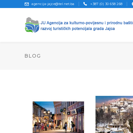
agencija-jajce@tel.net.ba
+387 (0) 30 658 268
BLOG