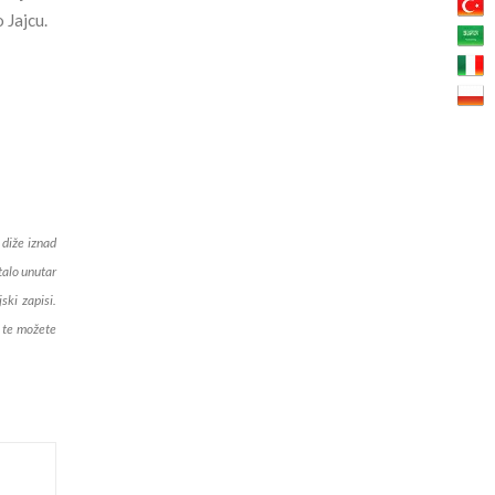
 Jajcu.
 diže iznad
talo unutar
ski zapisi.
, te možete