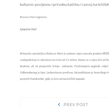
kulturno-povijesnu i prirodnu baštinu i razvoj turističkih
Bosna i Hercegovina
Ljepota i čari
eks
Britanska spisateljica Rebecca West je jednom Jajce nazvala gradom
vodopada
koji se obrušava na visini od 21 metra. Danas se u Jajcu živi od he
bedema, ali ne propustite šetnju zidinama. Prožimanjem pogleda vidjet će
Odbrambenog je tipa i jednostavno predivna. Nezaobilazan je hram Boga Mit
posjetiti Katakombe, gdje se krio od nacističkih napada.
Navigacija
Prev
PREV POST
post: