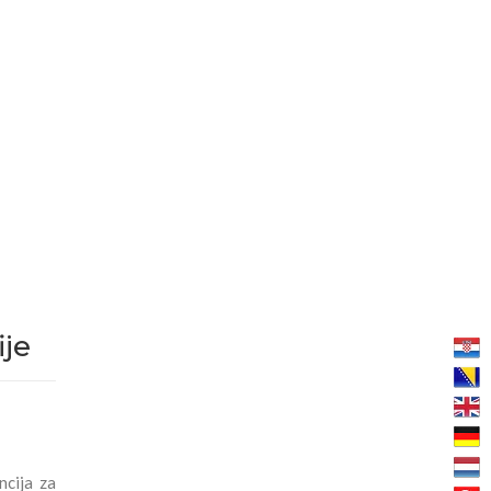
ije
ncija za