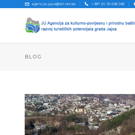
agencija-jajce@tel.net.ba
+387 (0) 30 658 268
BLOG