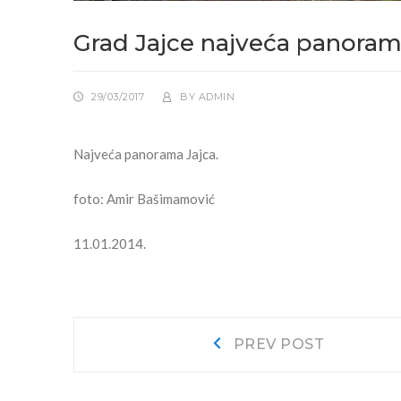
Grad Jajce najveća panorama
29/03/2017
BY
ADMIN
Najveća panorama Jajca.
foto: Amir Bašimamović
11.01.2014.
Navigacija
Prev
PREV POST
post:
objava