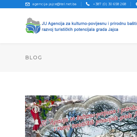
agencija-jajce@tel.net.ba
+387 (0) 30 658 268
BLOG