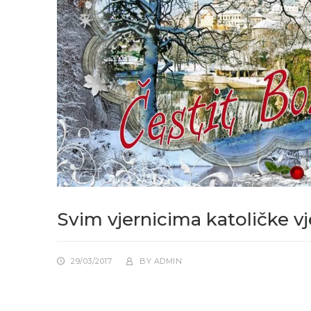
Svim vjernicima katoličke vj
29/03/2017
BY
ADMIN