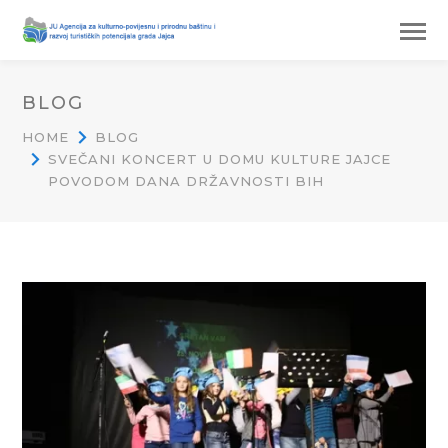
BLOG
HOME
BLOG
SVEČANI KONCERT U DOMU KULTURE JAJCE
POVODOM DANA DRŽAVNOSTI BIH