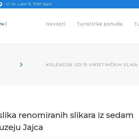
Ul. Sv. Luke 15, 70101 Jajce
Novosti
Turistička ponuda
T
KOLEKCIJA OD 15 UMJETNIČKIH SLIK
slika renomiranih slikara iz sedam
uzeju Jajca