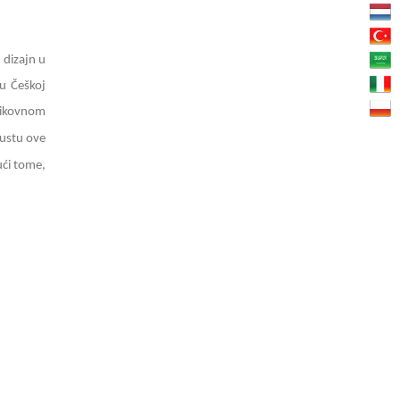
 dizajn u
 u Češkoj
 likovnom
gustu ove
ući tome,