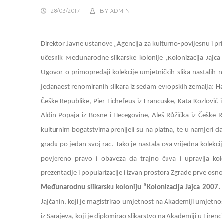
28/03/2017
BY
ADMIN
Direktor Javne ustanove „Agencija za kulturno-povijesnu i prir
učesnik Međunarodne slikarske kolonije „Kolonizacija Jajca
Ugovor o primopredaji kolekcije umjetničkih slika nastalih 
jedanaest renomiranih slikara iz sedam evropskih zemalja:
Ha
Češke Republike, Pier Fichefeus iz Francuske, Kata Kozlović iz 
Aldin Popaja iz Bosne i Hecegovine, Aleš Růžička iz Češke R
kulturnim bogatstvima prenijeli su na platna, te u namjeri 
gradu po jedan svoj rad. Tako je nastala ova vrijedna kolekci
povjereno pravo i obaveza da trajno čuva i upravlja kol
prezentacije i popularizacije i izvan prostora Zgrade prve osn
Međunarodnu slikarsku koloniju “Kolonizacija Jajca 2007. 
Jajčanin, koji je magistrirao umjetnost na Akademiji umjetnost
iz Sarajeva, koji je diplomirao slikarstvo na Akademiji u Firenci u