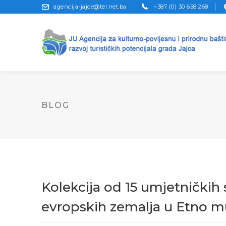
agencija-jajce@tel.net.ba
+387 (0) 30 658 268
BLOG
Kolekcija od 15 umjetničkih 
evropskih zemalja u Etno m