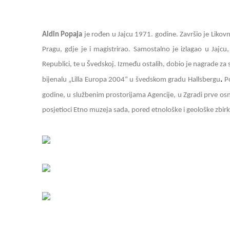
Aldin Popaja
je rođen u Jajcu 1971. godine. Završio je Liko
Pragu, gdje je i magistrirao. Samostalno je izlagao u Jajcu,
Republici, te u Švedskoj. Između ostalih, dobio je nagrade za 
.
bijenalu „Lilla Europa 2004“ u švedskom gradu Hallsbergu
Po
godine, u službenim prostorijama Agencije, u Zgradi prve osno
posjetioci Etno muzeja sada, pored etnološke i geološke zbirk