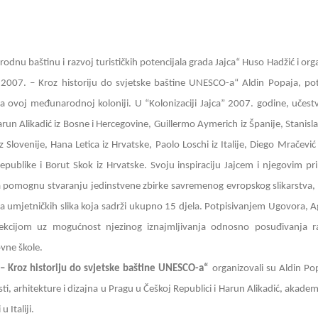
odnu baštinu i razvoj turističkih potencijala grada Jajca“ Huso Hadžić i orga
 2007. – Kroz historiju do svjetske baštine UNESCO-a“ Aldin Popaja, pot
na ovoj međunarodnoj koloniji. U “Kolonizaciji Jajca” 2007. godine, učest
run Alikadić iz Bosne i Hercegovine, Guillermo Aymerich iz Španije, Stanislav
Slovenije, Hana Letica iz Hrvatske, Paolo Loschi iz Italije, Diego Mračević iz
epublike i Borut Skok iz Hrvatske. Svoju inspiraciju Jajcem i njegovim pr
da pomognu stvaranju jedinstvene zbirke savremenog evropskog slikarstva, 
ja umjetničkih slika koja sadrži ukupno 15 djela. Potpisivanjem Ugovora, Ag
ekcijom uz mogućnost njezinog iznajmljivanja odnosno posuđivanja ra
ovne škole.
– Kroz historiju do svjetske baštine UNESCO-a“
organizovali su Aldin Po
i, arhitekture i dizajna u Pragu u Češkoj Republici i Harun Alikadić, akadems
 Italiji.