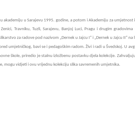
vnu akademiju u Sarajevu 1995. godine, a potom i Akademiju za umjetnost i
 Zenici, Travniku, Tuzli, Sarajevu, Banjoj Luci, Pragu i drugim gradovima
slikarstvo za radove pod nazivom „Dernek u Jajcu I“ i „Dernek u Jajcu II“ na
red umjetničkog, bavi se i pedagoškim radom. Živi i radi u Švedskoj. U av
vne škole, priredio je stalnu izložbenu postavku djela kolekcije. Zahvaljuj
e, mogu vidjeti i ovu vrijednu kolekciju slika savremenih umjetnika.