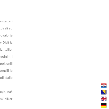
nizator i
pisali su
vovalo je
 Diviš iz
 Italije,
irodnim i
poklonili
enciji je
di dalje
paja, naš
ki slikar