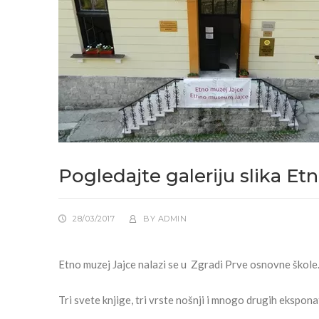
Pogledajte galeriju slika Et
28/03/2017
BY
ADMIN
Etno muzej Jajce nalazi se u Zgradi Prve osnovne škole.
Tri svete knjige, tri vrste nošnji i mnogo drugih ekspona