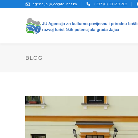
agencija-jajce@tel.net.ba
+387 (0) 30 658 268
BLOG