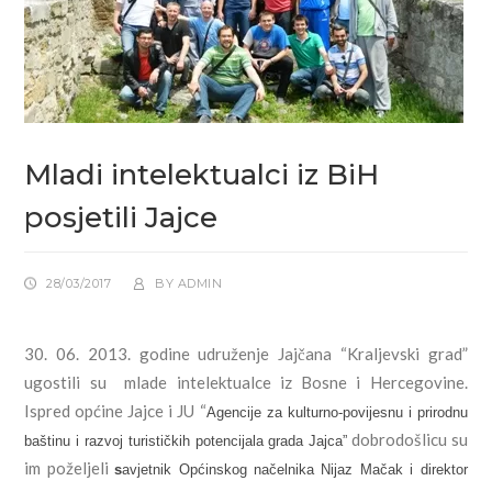
Mladi intelektualci iz BiH
posjetili Jajce
28/03/2017
BY
ADMIN
30. 06. 2013. godine udruženje Jajčana “Kraljevski grad”
ugostili su mlade intelektualce iz Bosne i Hercegovine.
Ispred općine Jajce i JU “
Agencije za kulturno-povijesnu i prirodnu
dobrodošlicu su
baštinu i razvoj turističkih potencijala grada Jajca”
im
poželjeli
s
avjetnik
Općinskog
načelnika Nijaz Mačak i direktor