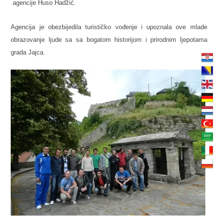
agencije Huso Hadžić.
Agencija je obezbijedila turističko vođenje i upoznala ove mlade
obrazovanje ljude sa sa bogatom historijom i prirodnim ljepotama
grada Jajca.