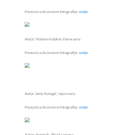
Poveznica do izvorne fotografije:
ovdje
Autor:
Vladym Kulykov, Panorama
Poveznica do izvorne fotografije:
ovdje
Autor: Amir Kulagić
, Jajce noću
Poveznica do izvorne fotografije:
ovdje
Autor: Armin R., Plivska jezera