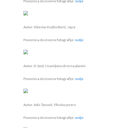
Poveznica do izvorne fotografije:
ovdje
Autor: Višeslav Kodžo Berić, Jajce
Poveznica do izvorne fotografije:
ovdje
Autor: D.Seid, Usamljeno drvo na planini
Poveznica do izvorne fotografije:
ovdje
Autor: Adis Tanović, Plivsko jezero
Poveznica do izvorne fotografije:
ovdje