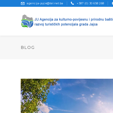
agencija-jajce@tel.net.ba
+387 (0) 30 658 268
BLOG