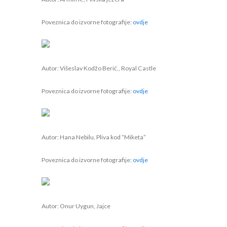
Poveznica do izvorne fotografije:
ovdje
Autor: Višeslav Kodžo Berić., Royal Castle
Poveznica do izvorne fotografije:
ovdje
Autor: Hana Nebilu, Pliva kod “Miketa”
Poveznica do izvorne fotografije:
ovdje
Autor: Onur Uygun, Jajce