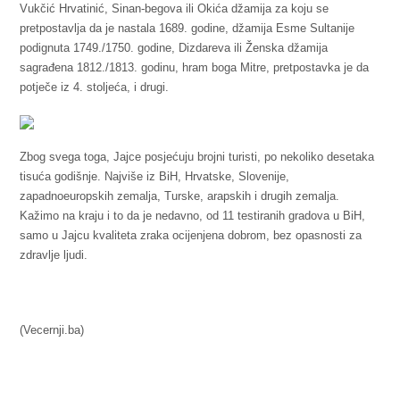
Vukčić Hrvatinić, Sinan-begova ili Okića džamija za koju se
pretpostavlja da je nastala 1689. godine, džamija Esme Sultanije
podignuta 1749./1750. godine, Dizdareva ili Ženska džamija
sagrađena 1812./1813. godinu, hram boga Mitre, pretpostavka je da
potječe iz 4. stoljeća, i drugi.
Zbog svega toga, Jajce posjećuju brojni turisti, po nekoliko desetaka
tisuća godišnje. Najviše iz BiH, Hrvatske, Slovenije,
zapadnoeuropskih zemalja, Turske, arapskih i drugih zemalja.
Kažimo na kraju i to da je nedavno, od 11 testiranih gradova u BiH,
samo u Jajcu kvaliteta zraka ocijenjena dobrom, bez opasnosti za
zdravlje ljudi.
(Vecernji.ba)