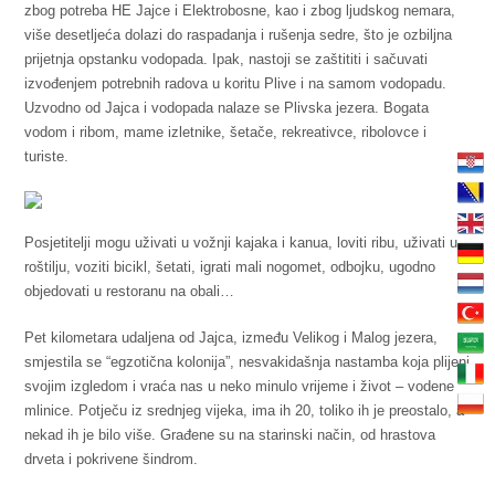
zbog potreba HE Jajce i Elektrobosne, kao i zbog ljudskog nemara,
više desetljeća dolazi do raspadanja i rušenja sedre, što je ozbiljna
prijetnja opstanku vodopada. Ipak, nastoji se zaštititi i sačuvati
izvođenjem potrebnih radova u koritu Plive i na samom vodopadu.
Uzvodno od Jajca i vodopada nalaze se Plivska jezera. Bogata
vodom i ribom, mame izletnike, šetače, rekreativce, ribolovce i
turiste.
Posjetitelji mogu uživati u vožnji kajaka i kanua, loviti ribu, uživati u
roštilju, voziti bicikl, šetati, igrati mali nogomet, odbojku, ugodno
objedovati u restoranu na obali…
Pet kilometara udaljena od Jajca, između Velikog i Malog jezera,
smjestila se “egzotična kolonija”, nesvakidašnja nastamba koja plijeni
svojim izgledom i vraća nas u neko minulo vrijeme i život – vodene
mlinice. Potječu iz srednjeg vijeka, ima ih 20, toliko ih je preostalo, a
nekad ih je bilo više. Građene su na starinski način, od hrastova
drveta i pokrivene šindrom.