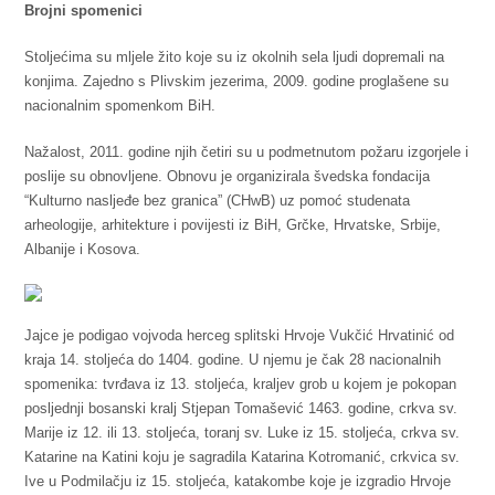
Brojni spomenici
Stoljećima su mljele žito koje su iz okolnih sela ljudi dopremali na
konjima. Zajedno s Plivskim jezerima, 2009. godine proglašene su
nacionalnim spomenkom BiH.
Nažalost, 2011. godine njih četiri su u podmetnutom požaru izgorjele i
poslije su obnovljene. Obnovu je organizirala švedska fondacija
“Kulturno nasljeđe bez granica” (CHwB) uz pomoć studenata
arheologije, arhitekture i povijesti iz BiH, Grčke, Hrvatske, Srbije,
Albanije i Kosova.
Jajce je podigao vojvoda herceg splitski Hrvoje Vukčić Hrvatinić od
kraja 14. stoljeća do 1404. godine. U njemu je čak 28 nacionalnih
spomenika: tvrđava iz 13. stoljeća, kraljev grob u kojem je pokopan
posljednji bosanski kralj Stjepan Tomašević 1463. godine, crkva sv.
Marije iz 12. ili 13. stoljeća, toranj sv. Luke iz 15. stoljeća, crkva sv.
Katarine na Katini koju je sagradila Katarina Kotromanić, crkvica sv.
Ive u Podmilačju iz 15. stoljeća, katakombe koje je izgradio Hrvoje