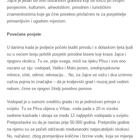
Jajce je jedan od onih bosanskih gradova koji se ističu po svojim
povijesnim, kulturnim, arheološkim, prirodnim i turističkim
znamenitostima koje ga čine posebno privlačnim te za posjetitelje
primamljivim i ugodnim mjestom.
Povećane posjete
U danima kada je proljeće počelo buditi prirodu i s dolaskom ljeta ljudi
su u većem broju pohrlili posjetiti prirodne bisere koji krase Jajce i
njegovu okolicu. Tu se, prije svega, misli na rijeku Plivu i sve ono
vezano uz nju: vodopad, Veliko i Malo jezero, srednjovjekovne
mlinice, izlet, odmor, rekreaciju… No, za Jajce se vežu i dva iznimno
važna pojma te značajke – da je kraljevski grad i muzej pod vedrim
nebom, čime se njegovi žitelji posebno ponose.
Vodopad je u samom središtu grada i to je jedinstven primjer u
svijetu. Tu se Pliva ulijeva u Vrbas, voda pada s 20 m visoke
sedrene kaskade i ubraja se među 12 najljepših vodopada u svijetu.
Pretpostavke su da je nastao prije 50.000 godina. Pretprošle godine
na njemu su se počeli održavati međunarodni natjecateljski skokovi.
No, nažalost, zbog promjenljive količine i brzine vode, koja se mijenja