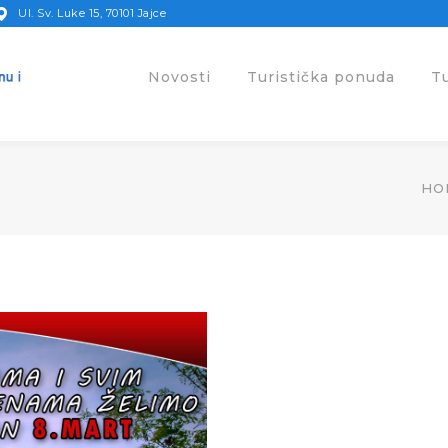
Ul. Sv. Luke 15, 70101 Jajce
Novosti
Turistička ponuda
T
HO