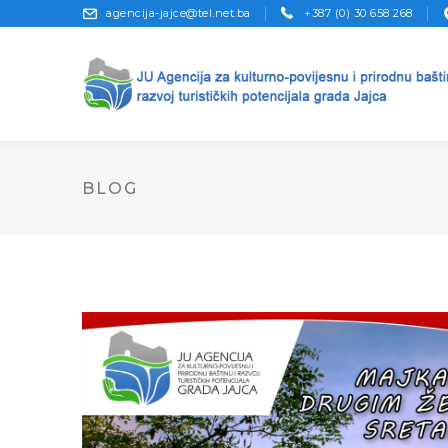
agencija-jajce@tel.net.ba
+387 (0) 30 658 268
BLOG