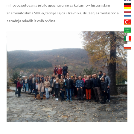
njihovog putovanja je bilo upoznavanje sa kulturno – historijskim
znamenitostima SBK-a, tačnije Jajca i Travnika, druženje i međusobna
saradnja mladih iz ovih općina.