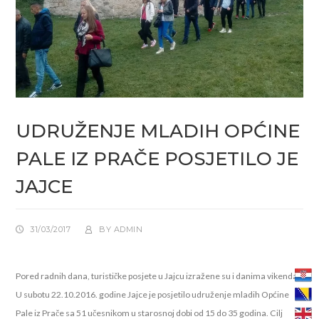
UDRUŽENJE MLADIH OPĆINE
PALE IZ PRAČE POSJETILO JE
JAJCE
31/03/2017
BY
ADMIN
Pored radnih dana, turističke posjete u Jajcu izražene su i danima vikenda.
U subotu 22.10.2016. godine Jajce je posjetilo udruženje mladih Općine
Pale iz Prače sa 51 učesnikom u starosnoj dobi od 15 do 35 godina.
Cilj