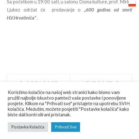
Sa početkom u 19:00 sati, u salonu Doma kulture, prof. Mirko
Ljubez održat će predavanje o
„600 godina od smrti
H.V.Hrvatinića“ .
Navigacija
Prev
Next
PREV POST
NEXT POST
post:
post:
Koristimo kolačiće na našoj web stranici kako bismo vam
objava
pružili najbolje iskustvo pamteći vaše postavke i ponovljene
posjete. Klikom na "Prihvati sve" pristajete na upotrebu SVIH
kolačića. Međutim, možete posjetiti "Postavke kolačića" kako
biste dali kontrolirani pristanak.
© COPYRIGHT
JU AGENCIJA JAJCE
ALL RIGHTS RESERVED.
Postavke Kolačića
Prihvati Sve
FOTO
VIDEO
RAZGLEDNICE
PDF VODIĆ