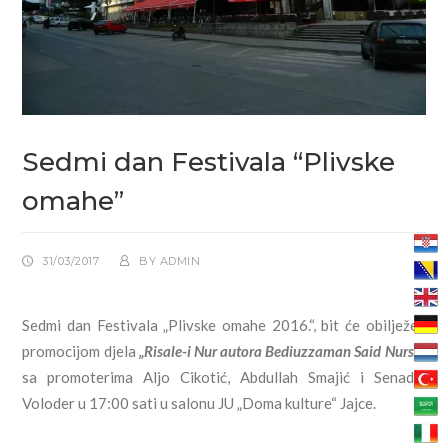
Sedmi dan Festivala “Plivske
omahe”
31/03/2017
BY
ADMIN
Sedmi dan Festivala „Plivske omahe 2016.“, bit će obilježen
promocijom djela
„Risale-i Nur autora Bediuzzaman Said Nursi“
,
sa promoterima Aljo Cikotić, Abdullah Smajić i Senadin
Voloder u 17:00 sati u salonu JU „Doma kulture“ Jajce.