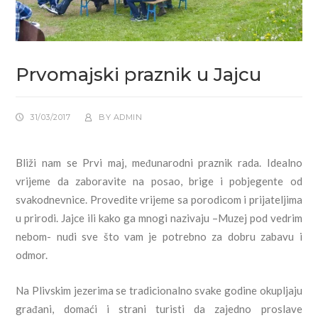
Prvomajski praznik u Jajcu
31/03/2017
BY
ADMIN
Bliži nam se Prvi maj, međunarodni praznik rada. Idealno
vrijeme da zaboravite na posao, brige i pobjegente od
svakodnevnice. Provedite vrijeme sa porodicom i prijateljima
u prirodi. Jajce ili kako ga mnogi nazivaju –Muzej pod vedrim
nebom- nudi sve što vam je potrebno za dobru zabavu i
odmor.
Na Plivskim jezerima se tradicionalno svake godine okupljaju
građani, domaći i strani turisti da zajedno proslave