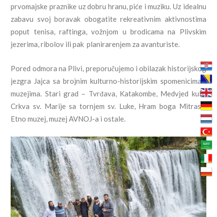
prvomajske praznike uz dobru hranu, piće i muziku. Uz idealnu
zabavu svoj boravak obogatite rekreativnim aktivnostima
poput tenisa, raftinga, vožnjom u brodicama na Plivskim
jezerima, ribolov ili pak planirarenjem za avanturiste.
Pored odmora na Plivi, preporučujemo i obilazak historijskog
jezgra Jajca sa brojnim kulturno-historijskim spomenicima i
muzejima. Stari grad – Tvrđava, Katakombe, Medvjed kula,
Crkva sv. Marije sa tornjem sv. Luke, Hram boga Mitrasa,
Etno muzej, muzej AVNOJ-a i ostale.