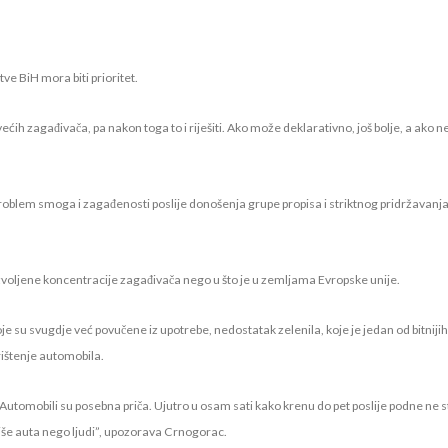
ve BiH mora biti prioritet.
ćih zagađivača, pa nakon toga to i riješiti. Ako može deklarativno, još bolje, a ako 
problem smoga i zagađenosti poslije donošenja grupe propisa i striktnog pridržavanja
zvoljene koncentracije zagađivača nego u što je u zemljama Evropske unije.
e su svugdje već povučene iz upotrebe, nedostatak zelenila, koje je jedan od bitnijih
rištenje automobila.
utomobili su posebna priča. Ujutro u osam sati kako krenu do pet poslije podne ne st
više auta nego ljudi”, upozorava Crnogorac.