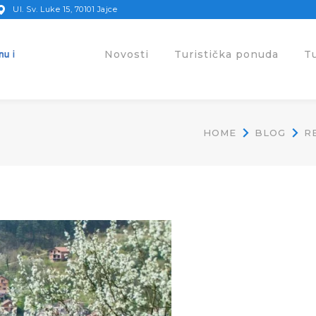
Ul. Sv. Luke 15, 70101 Jajce
Novosti
Turistička ponuda
T
HOME
BLOG
R