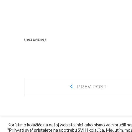
(nezavisne)
Navigacija
Prev
PREV POST
post:
objava
Koristimo kolačiće na našoj web stranici kako bismo vam pružili na
"Prihvati sve" pristajete na upotrebu SVIH kolačića. Međutim, može
© COPYRIGHT
JU AGENCIJA JAJCE
ALL RIGHTS RESE