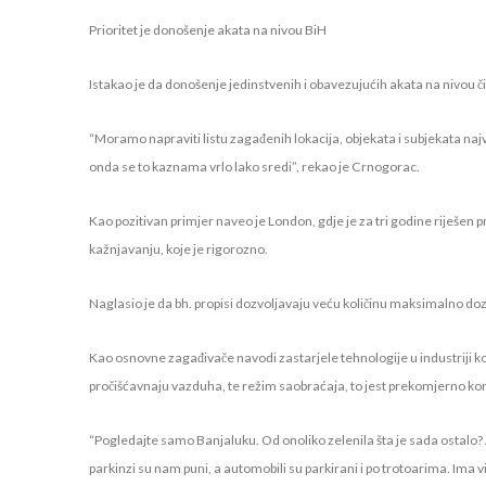
Prioritet je donošenje akata na nivou BiH
Istakao je da donošenje jedinstvenih i obavezujućih akata na nivou čit
“Moramo napraviti listu zagađenih lokacija, objekata i subjekata najve
onda se to kaznama vrlo lako sredi”, rekao je Crnogorac.
Kao pozitivan primjer naveo je London, gdje je za tri godine riješen 
kažnjavanju, koje je rigorozno.
Naglasio je da bh. propisi dozvoljavaju veću količinu maksimalno do
Kao osnovne zagađivače navodi zastarjele tehnologije u industriji koj
pročišćavnaju vazduha, te režim saobraćaja, to jest prekomjerno ko
“Pogledajte samo Banjaluku. Od onoliko zelenila šta je sada ostalo? A
parkinzi su nam puni, a automobili su parkirani i po trotoarima. Ima 