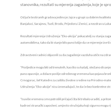
stanovnika, rezultati su mjerenja zagađenja, koje je spr
Od juče testiranih gradova jedino je Jajce u grupi sa dobrim kvalite
Banjaluci, Sarajevu, Tuzli, Brodu, Prijedoru i Zenici, a nezdrav u Lu
Rezultati mjerenja Udruženja “Eko-akcija” pokazatelj su stanja zaga
automobilima, tako da bi stanje bilo puno lošije da se mjerenje izvrši 
Zdravstveni radnici objasnili su da zagađenje vazduha utiče na zdravlj
“Posljedice mogu biti od trenutnih, kao što su kašalj, otežano disanje
puno opasnije, a dolaze poslije određenog vremena kao pojava bronhit
Crnogorac, šef Katedre za zaštitu životne sredine na Prirodno-matem
Udruženja “Eko-akcije” nisu iznenađujući, te da će bez konkretne strate
“Isuviše vremena smo potrošili pričajući šta bi trebalo uraditi, a pri
kadrovi stranački zaposleni, umjesto stručnjaka koji sigurno mogu r