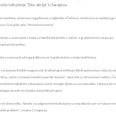
ovelo Udruženje “Eko-akcija” iz Sarajeva.
tom vazduha, umjereno zagađeno je u Ugljeviku i Ćelićima, nezdravo za osjetljive gr
kavcu i Goraždu, pišu “Nezavisne novine”.
đenja u osam ujutru, kada su fabrike tek počele s radom, a građani kreću na posao
u pet poslije podne.
e u zavisnosti od toga koliko mu je čovjek izložen i u kojim količinima.
, smanjenje fizičkih mogućnosti, kratkotrajne infekcije dišnih puteva kao i očiju do on
isa, astmi, trovanja metalima pa čak i tumori”, upozorili su zdravstveni radnici. Č
atičkom fakultetu u Banjaluci i autor mnogih dijela na ovu tematiku, rekao je da re
gije i pravih stručnjaka stanje biti još i gore.
tom ne čineći ništa. Takođe, na odgovornim funkcijama u ovoj oblasti nam se nalaze ne
iješiti problem”, smatra Crnogorac.