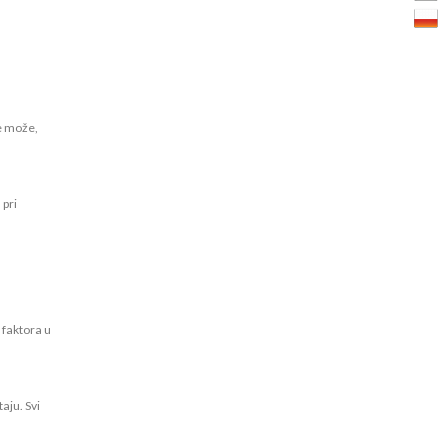
ne može,
 pri
 faktora u
aju. Svi