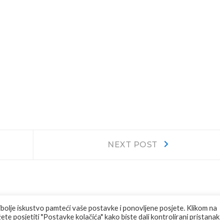
Next
NEXT POST
post:
jbolje iskustvo pamteći vaše postavke i ponovljene posjete. Klikom na
te posjetiti "Postavke kolačića" kako biste dali kontrolirani pristanak
RVED.
F