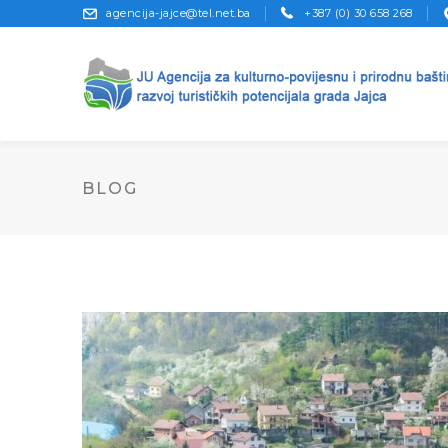
agencija-jajce@tel.net.ba
+387 (0) 30 658 268
BLOG