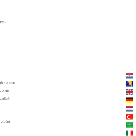
upe u
ih koje su
edomir
zultati
stručni