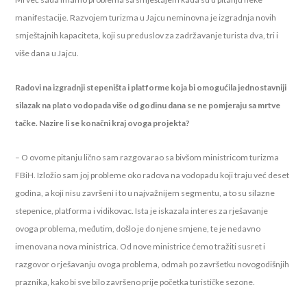
manifestacije. Razvojem turizma u Jajcu neminovna je izgradnja novih
smještajnih kapaciteta, koji su preduslov za zadržavanje turista dva, tri i
više dana u Jajcu.
Radovi na izgradnji stepeništa i platforme koja bi omogućila jednostavniji
silazak na plato vodopada više od godinu dana se ne pomjeraju sa mrtve
tačke. Nazire li se konačni kraj ovoga projekta?
– O ovome pitanju lično sam razgovarao sa bivšom ministricom turizma
FBiH. Izložio sam joj probleme oko radova na vodopadu koji traju već deset
godina, a koji nisu završeni i to u najvažnijem segmentu, a to su silazne
stepenice, platforma i vidikovac. Ista je iskazala interes za rješavanje
ovoga problema, međutim, došlo je do njene smjene, te je nedavno
imenovana nova ministrica. Od nove ministrice ćemo tražiti susret i
razgovor o rješavanju ovoga problema, odmah po završetku novogodišnjih
praznika, kako bi sve bilo završeno prije početka turističke sezone.