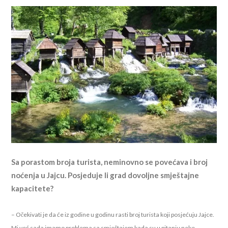
Sa porastom broja turista, neminovno se povećava i broj
noćenja u Jajcu. Posjeduje li grad dovoljne smještajne
kapacitete?
– Očekivati je da će iz godine u godinu rasti broj turista koji posjećuju Jajce.
Mi već sada imamo problema sa smještajem kada su u pitanju neke