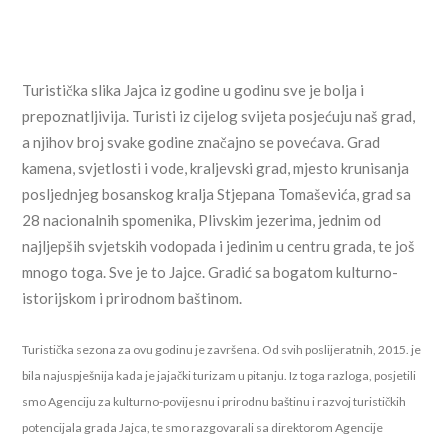
Turistička slika Jajca iz godine u godinu sve je bolja i
prepoznatljivija. Turisti iz cijelog svijeta posjećuju naš grad,
a njihov broj svake godine značajno se povećava. Grad
kamena, svjetlosti i vode, kraljevski grad, mjesto krunisanja
posljednjeg bosanskog kralja Stjepana Tomaševića, grad sa
28 nacionalnih spomenika, Plivskim jezerima, jednim od
najljepših svjetskih vodopada i jedinim u centru grada, te još
mnogo toga. Sve je to Jajce. Gradić sa bogatom kulturno-
istorijskom i prirodnom baštinom.
Turistička sezona za ovu godinu je završena. Od svih poslijeratnih, 2015. je
bila najuspješnija kada je jajački turizam u pitanju. Iz toga razloga, posjetili
smo Agenciju za kulturno-povijesnu i prirodnu baštinu i razvoj turističkih
potencijala grada Jajca, te smo razgovarali sa direktorom Agencije