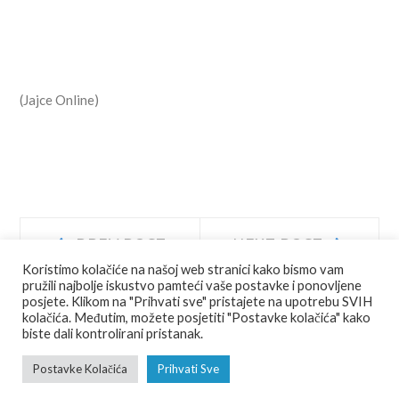
(Jajce Online)
Navigacija
Prev
Next
PREV POST
NEXT POST
post:
post:
Koristimo kolačiće na našoj web stranici kako bismo vam
objava
pružili najbolje iskustvo pamteći vaše postavke i ponovljene
posjete. Klikom na "Prihvati sve" pristajete na upotrebu SVIH
kolačića. Međutim, možete posjetiti "Postavke kolačića" kako
biste dali kontrolirani pristanak.
© COPYRIGHT
JU AGENCIJA JAJCE
ALL RIGHTS RESERVED.
Postavke Kolačića
Prihvati Sve
FOTO
VIDEO
RAZGLEDNICE
PDF VODIĆ