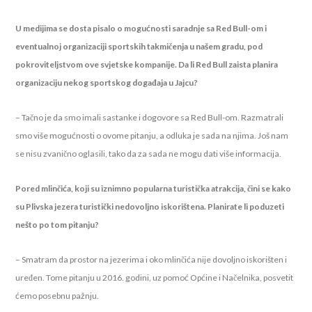
U medijima se dosta pisalo o mogućnosti saradnje sa Red Bull-om i
eventualnoj organizaciji sportskih takmičenja u našem gradu, pod
pokroviteljstvom ove svjetske kompanije. Da li Red Bull zaista planira
organizaciju nekog sportskog događaja u Jajcu?
– Tačno je da smo imali sastanke i dogovore sa Red Bull-om. Razmatrali
smo više mogućnosti o ovome pitanju, a odluka je sada na njima. Još nam
se nisu zvanično oglasili, tako da za sada ne mogu dati više informacija.
Pored mlinčića, koji su iznimno popularna turistička atrakcija, čini se kako
su Plivska jezera turistički nedovoljno iskorištena. Planirate li poduzeti
nešto po tom pitanju?
– Smatram da prostor na jezerima i oko mlinčića nije dovoljno iskorišten i
uređen. Tome pitanju u 2016. godini, uz pomoć Općine i Načelnika, posvetit
ćemo posebnu pažnju.