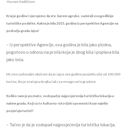
Husom Hadžićem.
Kraj je godine i vjerujemo da ste, barem ugrubo, sumirali ovogodišnje
turističke podatke. Kakva je bila 2015. godina iz perspektive Agencije na
području grada Jajca?
– Iz perspektive Agencije, ova godina je bila jako plodna,
pogotovo u odnosu na prošlu koja je zbog kiša i poplava bila
jako loša.
Mi smo zadovoljni obzirom da je Jajce ove godine posjetilo više od 100.000
turista, što je značajna brojka čak i za mnogo veće gradove.
Koliko nam je poznato, vodopad je najposjećenija turistička lokacija u
našem gradu. Koji su to kulturno-istorijski spomenici koje najviše
posjećuju turisti?
– Tačno je da je vodopad najposjećenija turistička lokacija.