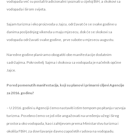
vodopada već su postali tradicionalni i poznati u cijeloj BiH, a skokovi sa
vodopada i širom svijeta.
Sajam turizma i eko proizvoda u Jajcu, održavat će se svake godine u
danima posljednjeg vikenda u maju mjesecu, dok će se skokovi sa
vodopada održavati svake godine, prve subote u mjesecu augustu.
Naredne godine planiramo obogatiti obe manifestacije dodatnim
sadržajima. Pokrovitelj Sajma i skokova sa vodopada je načelnik općine
Jajce.
Pored pomenutih manifestacija, koji su planovi i primarni ciljevi Agencije
za 2016. godinu?
– U 2016. godini u Agenciji ćemo nastaviti istim tempom po pitanju razvoja
turizma. Posebno ćemo se još više angažovati na uređenju užeg i šireg
prostora oko vodopada, kao i zahtjevom prema Ministarstvu turizma i
okoliša FBiH, za dovršavanje davno započetih radova na vodopadu.