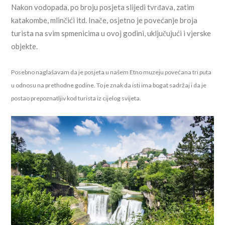
Nakon vodopada, po broju posjeta slijedi tvrđava, zatim
katakombe, mlinčići itd. Inače, osjetno je povećanje broja
turista na svim spmenicima u ovoj godini, uključujući i vjerske
objekte.
Posebno naglašavam da je posjeta u našem Etno muzeju povećana tri puta
u odnosu na prethodne godine. To je znak da isti ima bogat sadržaj i da je
postao prepoznatljiv kod turista iz cijelog svijeta.