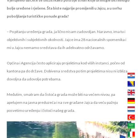
Vjerujemo da ćete se složiti kako postoje stvari koje bi mogle biti mnogo
bolje uređene i rješene. Šta biste najprije promijenili u Jajcu, a u svrhu
poboljšanja turističke ponude grada?
– Po pitanju uređenja grada, ja lično nisam zadovoljan. Naravno, ima tu i
objektivnih i subjektivnih okolnosti. Jajce ima 28 nacionalnih spomenika i
mi u Jajcu nemamo sredstava da ih adekvatno održavamo.
Općina i Agencija često apliciraju projektima kod viših instanci, počev od
kantona pa do države. Dobivena sredstva po tim projektima nisu ni izbliza
dovoljna da udovolje potrebama.
Međutim, smatram da čistoća grada može biti na većem nivou, pa
apelujem na javna preduzeća i na sve građane Jajca da veću pažnju
posvetimo uređenju i čistoći našeg grada.