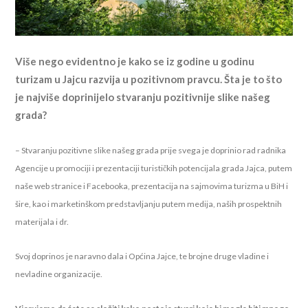
Više nego evidentno je kako se iz godine u godinu
turizam u Jajcu razvija u pozitivnom pravcu. Šta je to što
je najviše doprinijelo stvaranju pozitivnije slike našeg
grada?
– Stvaranju pozitivne slike našeg grada prije svega je doprinio rad radnika
Agencije u promociji i prezentaciji turističkih potencijala grada Jajca, putem
naše web stranice i Facebooka, prezentacija na sajmovima turizma u BiH i
šire, kao i marketinškom predstavljanju putem medija, naših prospektnih
materijala i dr.
Svoj doprinos je naravno dala i Općina Jajce, te brojne druge vladine i
nevladine organizacije.