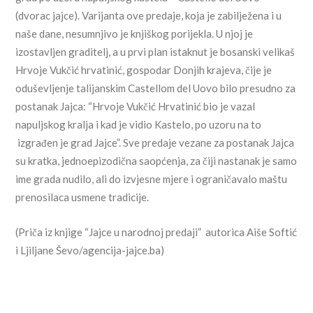
(dvorac jajce). Varijanta ove predaje, koja je zabilježena i u
naše dane, nesumnjivo je knjiškog porijekla. U njoj je
izostavljen graditelj, a u prvi plan istaknut je bosanski velikaš
Hrvoje Vukčić hrvatinić, gospodar Donjih krajeva, čije je
oduševljenje talijanskim Castellom del Uovo bilo presudno za
postanak Jajca: “Hrvoje Vukčić Hrvatinić bio je vazal
napuljskog kralja i kad je vidio Kastelo, po uzoru na to
izgrađen je grad Jajce”. Sve predaje vezane za postanak Jajca
su kratka, jednoepizodična saopćenja, za čiji nastanak je samo
ime grada nudilo, ali do izvjesne mjere i ograničavalo maštu
prenosilaca usmene tradicije.
(Priča iz knjige “Jajce u narodnoj predaji” autorica Aiše Softić
i Ljiljane Ševo/agencija-jajce.ba)