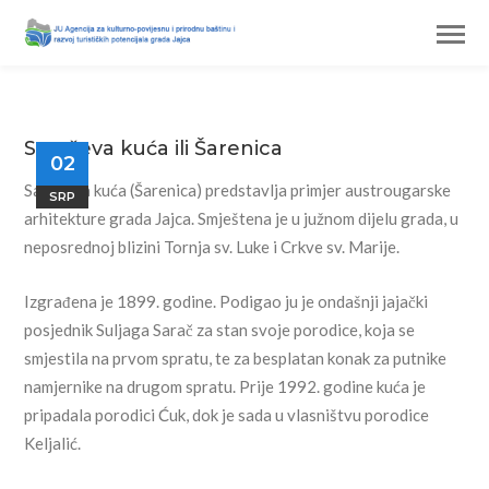
Saračeva kuća ili Šarenica
02
Saračeva kuća (Šarenica) predstavlja primjer austrougarske
SRP
arhitekture grada Jajca. Smještena je u južnom dijelu grada, u
neposrednoj blizini Tornja sv. Luke i Crkve sv. Marije.
Izgrađena je 1899. godine. Podigao ju je ondašnji jajački
posjednik Suljaga Sarač za stan svoje porodice, koja se
smjestila na prvom spratu, te za besplatan konak za putnike
namjernike na drugom spratu. Prije 1992. godine kuća je
pripadala porodici Ćuk, dok je sada u vlasništvu porodice
Keljalić.