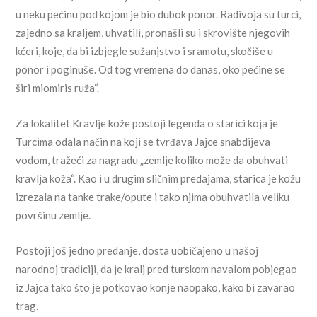
u neku pećinu pod kojom je bio dubok ponor. Radivoja su turci,
zajedno sa kraljem, uhvatili, pronašli su i skrovište njegovih
kćeri, koje, da bi izbjegle sužanjstvo i sramotu, skočiše u
ponor i poginuše. Od tog vremena do danas, oko pećine se
širi miomiris ruža“.
Za lokalitet Kravlje kože postoji legenda o starici koja je
Turcima odala način na koji se tvrđava Jajce snabdijeva
vodom, tražeći za nagradu „zemlje koliko može da obuhvati
kravlja koža“. Kao i u drugim sličnim predajama, starica je kožu
izrezala na tanke trake/opute i tako njima obuhvatila veliku
površinu zemlje.
Postoji još jedno predanje, dosta uobičajeno u našoj
narodnoj tradiciji, da je kralj pred turskom navalom pobjegao
iz Jajca tako što je potkovao konje naopako, kako bi zavarao
trag.