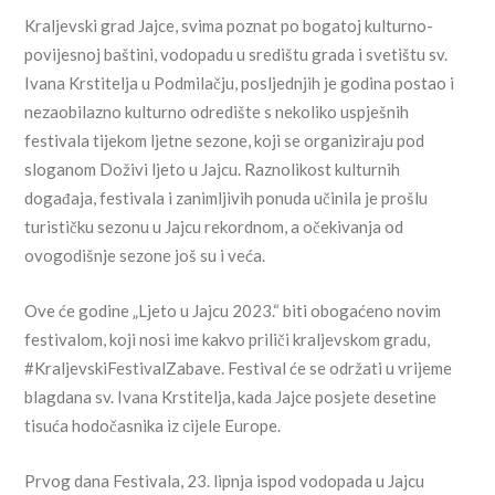
Kraljevski grad Jajce, svima poznat po bogatoj kulturno-
povijesnoj baštini, vodopadu u središtu grada i svetištu sv.
Ivana Krstitelja u Podmilačju, posljednjih je godina postao i
nezaobilazno kulturno odredište s nekoliko uspješnih
festivala tijekom ljetne sezone, koji se organiziraju pod
sloganom Doživi ljeto u Jajcu. Raznolikost kulturnih
događaja, festivala i zanimljivih ponuda učinila je prošlu
turističku sezonu u Jajcu rekordnom, a očekivanja od
ovogodišnje sezone još su i veća.
Ove će godine „Ljeto u Jajcu 2023.“ biti obogaćeno novim
festivalom, koji nosi ime kakvo priliči kraljevskom gradu,
#KraljevskiFestivalZabave. Festival će se održati u vrijeme
blagdana sv. Ivana Krstitelja, kada Jajce posjete desetine
tisuća hodočasnika iz cijele Europe.
Prvog dana Festivala, 23. lipnja ispod vodopada u Jajcu