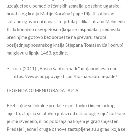
uzdajući se u pomoć kršćanskih zemalja, posebno ugarsko-
hrvatskog kralja Matije Korvina i pape Pija II., otkazao
sultanu ugovoreni danak. To je bila prilika sultanu Mehmedu
II. da konačno osvoji Bosnu (koja se raspadala i predavala
pred njime gotovo bez borbe) te na prevaru zarobi
posljednjeg bosanskog kralja Stjepana Tomaševića i odrubi
mu glavu u lipnju 1463. godine.
com. (2011). „Bosna šaptom pade“. mojapovijest.com.
https://www.mojapovijest.com/bosna-saptom-pade/
LEGENDA O IMENU GRADA JAJCA
Bezbrojne su lokalne predaje o postanku i imenu nekog
mjesta. U njima se obično polazi od etimologije riječi od koje
je ime izvedeno, ili od položaja na kojem je grad smješten.
Predaje i jedne i druge osnove zastupljene su u građi koja se