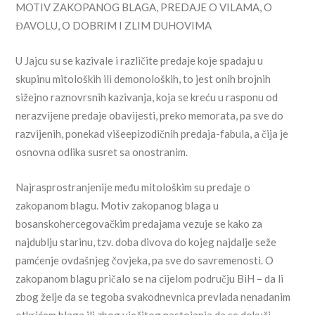
MOTIV ZAKOPANOG BLAGA, PREDAJE O VILAMA, O
ĐAVOLU, O DOBRIM I ZLIM DUHOVIMA
U Jajcu su se kazivale i različite predaje koje spadaju u
skupinu mitoloških ili demonoloških, to jest onih brojnih
sižejno raznovrsnih kazivanja, koja se kreću u rasponu od
nerazvijene predaje obavijesti, preko memorata, pa sve do
razvijenih, ponekad višeepizodičnih predaja-fabula, a čija je
osnovna odlika susret sa onostranim.
Najrasprostranjenije među mitološkim su predaje o
zakopanom blagu. Motiv zakopanog blaga u
bosanskohercegovačkim predajama vezuje se kako za
najdublju starinu, tzv. doba divova do kojeg najdalje seže
pamćenje ovdašnjeg čovjeka, pa sve do savremenosti. O
zakopanom blagu pričalo se na cijelom području BiH – da li
zbog želje da se tegoba svakodnevnica prevlada nenadanim