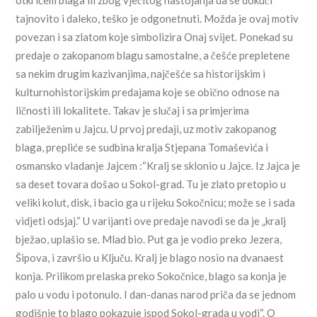
otkrićem blaga ili zbog vječitog nastojanja da se dokuči
tajnovito i daleko, teško je odgonetnuti. Možda je ovaj motiv
povezan i sa zlatom koje simbolizira Onaj svijet. Ponekad su
predaje o zakopanom blagu samostalne, a češće prepletene
sa nekim drugim kazivanjima, najčešće sa historijskim i
kulturnohistorijskim predajama koje se obično odnose na
ličnosti ili lokalitete. Takav je slučaj i sa primjerima
zabilježenim u Jajcu. U prvoj predaji, uz motiv zakopanog
blaga, prepliće se sudbina kralja Stjepana Tomaševića i
osmansko vladanje Jajcem :“Kralj se sklonio u Jajce. Iz Jajca je
sa deset tovara došao u Sokol-grad. Tu je zlato pretopio u
veliki kolut, disk, i bacio ga u rijeku Sokočnicu; može se i sada
vidjeti odsjaj.“ U varijanti ove predaje navodi se da je „kralj
bježao, uplašio se. Mlad bio. Put ga je vodio preko Jezera,
Šipova, i završio u Ključu. Kralj je blago nosio na dvanaest
konja. Prilikom prelaska preko Sokočnice, blago sa konja je
palo u vodu i potonulo. I dan-danas narod priča da se jednom
godišnje to blago pokazuje ispod Sokol-grada u vodi“. O