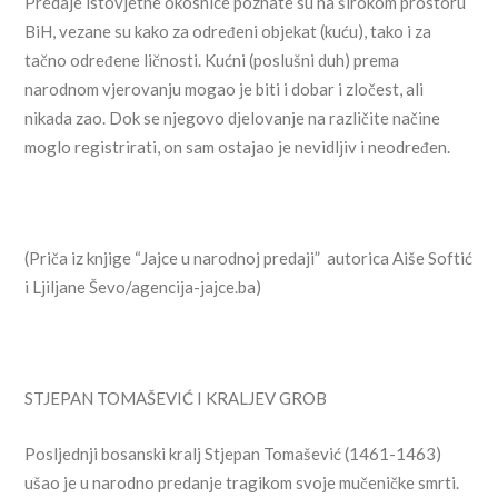
Predaje istovjetne okosnice poznate su na širokom prostoru
BiH, vezane su kako za određeni objekat (kuću), tako i za
tačno određene ličnosti. Kućni (poslušni duh) prema
narodnom vjerovanju mogao je biti i dobar i zločest, ali
nikada zao. Dok se njegovo djelovanje na različite načine
moglo registrirati, on sam ostajao je nevidljiv i neodređen.
(Priča iz knjige “Jajce u narodnoj predaji” autorica Aiše Softić
i Ljiljane Ševo/agencija-jajce.ba)
STJEPAN TOMAŠEVIĆ I KRALJEV GROB
Posljednji bosanski kralj Stjepan Tomašević (1461-1463)
ušao je u narodno predanje tragikom svoje mučeničke smrti.