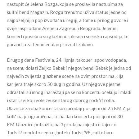
nastupit će Jelena Rozga, koja se proslavila nastupima za
kultni bend Magazin. Rozga trenutno uživa status jedne od
najpoželjnijih pop izvođača u regiji, a tome u prilog govore i
dvije rasprodane Arene u Zagrebu i Beogradu. Jelenini
koncerti posebna su glazbeno-plesna i scenska rapsodija, te
garancija za fenomenalan provod i zabavu.
Drugog dana Festivala, 24. lipnja, također ispod vodopada,
na scenu dolazi Željko Bebek i njegov bend. Bebek je jedna od
najvećih zvijezda glazbene scene na ovim prostorima, čija
karijera traje skoro 50 dugih godina. Uz njegove pjesme
odrastali su mnogi naraštaji pa se na koncertu očekuju i mladi
i stari, svi koji vole zvuke starog dobrog rock ‘n’ rolla.
Ulaznice za oba koncerta su u prodaji po cijeni od 25 KM, čija
količina je ograničena, te na dan koncerta po cijeni od 30
KM. Ulaznice potražite na 3 prodajna mjesta u Jajcu: u
Turističkom info centru, hotelu Turist ’98, caffe baru