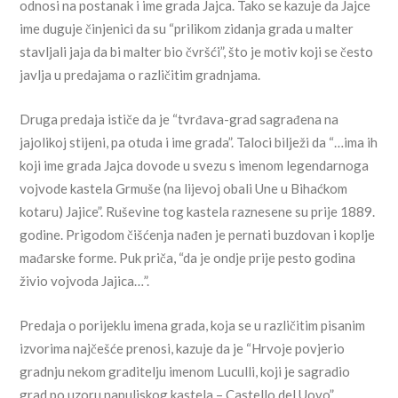
odnosi na postanak i ime grada Jajca. Tako se kazuje da Jajce
ime duguje činjenici da su “prilikom zidanja grada u malter
stavljali jaja da bi malter bio čvršći”, što je motiv koji se često
javlja u predajama o različitim gradnjama.
Druga predaja ističe da je “tvrđava-grad sagrađena na
jajolikoj stijeni, pa otuda i ime grada”. Taloci bilježi da “…ima ih
koji ime grada Jajca dovode u svezu s imenom legendarnoga
vojvode kastela Grmuše (na lijevoj obali Une u Bihaćkom
kotaru) Jajice”. Ruševine tog kastela raznesene su prije 1889.
godine. Prigodom čišćenja nađen je pernati buzdovan i koplje
mađarske forme. Puk priča, “da je ondje prije pesto godina
živio vojvoda Jajica…”.
Predaja o porijeklu imena grada, koja se u različitim pisanim
izvorima najčešće prenosi, kazuje da je “Hrvoje povjerio
gradnju nekom graditelju imenom Luculli, koji je sagradio
grad po uzoru napuljskog kastela – Castello del Uovo”