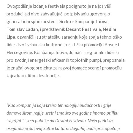
Ovogodišnje izdanje festivala podignuto je na još viši
produkcijski nivo zahvaljujući potpisivanju ugovora o
generalnom sponzorstvu. Direktor kompanije
Inova
,
Tomislav Ladan
, i predstavnik
Desant Festivala
,
Nedim
Lipa
, ozvaničili su stratešku saradnju koja spaja tehnološko
liderstvo i vrhunsku kulturno-turističku promociju Bosne i
Hercegovine. Kompanija Inova, domaći i regionalni lider u
proizvodnji energetski efikasnih toplotnih pumpi, prepoznala
je značaj ovog projekta za razvoj domaće scene i promociju
Jajca kao elitne destinacije.
“Kao kompanija koja kreira tehnologiju budućnosti i grije
domove širom regije, sretni smo što ove godine imamo priliku
‘zagrijati’ i srca publike na Desant Festivalu. Naša podrška
osigurala je da ovaj kultni kulturni događaj bude pristupačniji