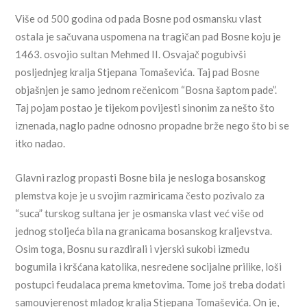
Više od 500 godina od pada Bosne pod osmansku vlast
ostala je sačuvana uspomena na tragičan pad Bosne koju je
1463. osvojio sultan Mehmed II. Osvajač pogubivši
posljednjeg kralja Stjepana Tomaševića. Taj pad Bosne
objašnjen je samo jednom rečenicom “Bosna šaptom pade”.
Taj pojam postao je tijekom povijesti sinonim za nešto što
iznenada, naglo padne odnosno propadne brže nego što bi se
itko nadao.
Glavni razlog propasti Bosne bila je nesloga bosanskog
plemstva koje je u svojim razmiricama često pozivalo za
“suca” turskog sultana jer je osmanska vlast već više od
jednog stoljeća bila na granicama bosanskog kraljevstva.
Osim toga, Bosnu su razdirali i vjerski sukobi između
bogumila i kršćana katolika, nesređene socijalne prilike, loši
postupci feudalaca prema kmetovima. Tome još treba dodati
samouvjerenost mladog kralja Stjepana Tomaševića. On je,