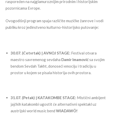
raspoređen na najglamuroznijim prirodnim i historijskim
pozornicama Evrope.
Ovogodišnji program spaja različite muzičke žanrove i vodi
publiku kroz jedinstveno kulturno-historijsko putovanje:
30.07. (Četvrtak) | AVNOJ STAGE:
Festival otvara
maestro savremenog sevdaha
Damir Imamović
sa svojim
bendom Sevdah Takht, donoseći emociju i tradiciju u
prostor u kojem se pisala historija ovih prostora.
31.07. (Petak) | KATAKOMBE STAGE:
Mistični ambijent
jajčkih katakombi ugostit će alternativni spektakl uz
austrijski world music bend
WIADAWÖ!