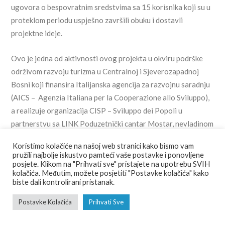
ugovora o bespovratnim sredstvima sa 15 korisnika koji su u
proteklom periodu uspješno završili obuku i dostavli
projektne ideje.
Ovo je jedna od aktivnosti ovog projekta u okviru podrške
održivom razvoju turizma u Centralnoj i Sjeverozapadnoj
Bosni koji finansira Italijanska agencija za razvojnu saradnju
(AICS – Agenzia Italiana per la Cooperazione allo Sviluppo),
a realizuje organizacija CISP – Sviluppo dei Popoli u
partnerstvu sa LINK Poduzetnički cantar Mostar, nevladinom
organizacijom IPSIA ACLI i udruženjem Borghi più belli
Koristimo kolačiće na našoj web stranici kako bismo vam
d’Italia. Punu podršku realizaciji projekta pružili su Općina
pružili najbolje iskustvo pamteći vaše postavke i ponovljene
Jajce, JU Agencija za kulturno-povijesnu i prirodnu baštinu i
posjete. Klikom na "Prihvati sve" pristajete na upotrebu SVIH
kolačića. Međutim, možete posjetiti "Postavke kolačića" kako
razvoj turističkih potencijala grada Jajca i Turistička
biste dali kontrolirani pristanak.
zajednica Jajce.
Postavke Kolačića
Prihvati Sve