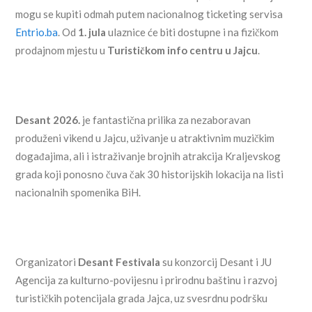
mogu se kupiti odmah putem nacionalnog ticketing servisa
Entrio.ba
. Od
1. jula
ulaznice će biti dostupne i na fizičkom
prodajnom mjestu u
Turističkom info centru u Jajcu
.
Desant 2026.
je fantastična prilika za nezaboravan
produženi vikend u Jajcu, uživanje u atraktivnim muzičkim
događajima, ali i istraživanje brojnih atrakcija Kraljevskog
grada koji ponosno čuva čak 30 historijskih lokacija na listi
nacionalnih spomenika BiH.
Organizatori
Desant Festivala
su konzorcij Desant i JU
Agencija za kulturno-povijesnu i prirodnu baštinu i razvoj
turističkih potencijala grada Jajca, uz svesrdnu podršku