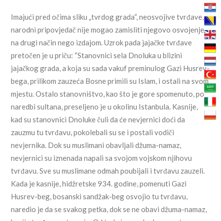
Imajući pred očima sliku „tvrdog grada“, neosvojive tvrđave,
narodni pripovjedač nije mogao zamisliti njegovo osvojenje
na drugi način nego izdajom. Uzrok pada jajačke tvrđave
pretočen je u priču: “Stanovnici sela Dnoluka u blizini
jajačkog grada, a koja su sada vakuf preminulog Gazi Husrev-
bega, prilikom zauzeća Bosne primili su Islam, i ostali na svom
mjestu. Ostalo stanovništvo, kao što je gore spomenuto, po
naredbi sultana, preseljeno je u okolinu Istanbula. Kasnije,
kad su stanovnici Dnoluke čuli da će nevjernici doći da
zauzmu tu tvrđavu, pokolebali su se i postali vodiči
nevjernika. Dok su muslimani obavljali džuma-namaz,
nevjernici su iznenada napali sa svojom vojskom njihovu
tvrđavu. Sve su muslimane odmah poubijali i tvrđavu zauzeli.
Kada je kasnije, hidžretske 934. godine, pomenuti Gazi
Husrev-beg, bosanski sandžak-beg osvojio tu tvrđavu,
naredio je da se svakog petka, dok se ne obavi džuma-namaz,