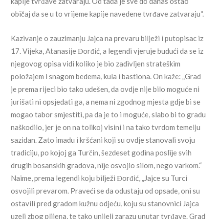
kapije tvrđave zatvaraju. Od tada je sve do danas ostao
običaj da se u to vrijeme kapije navedene tvrđave zatvaraju“.
Kazivanje o zauzimanju Jajca na prevaru bilježi i putopisac iz
17. Vijeka, Atanasije Đorđić, a legendi vjeruje budući da se iz
njegovog opisa vidi koliko je bio zadivljen strateškim
položajem i snagom bedema, kula i bastiona. On kaže: „Grad
je prema rijeci bio tako udešen, da ovdje nije bilo moguće ni
jurišati ni opsjedati ga, a nema ni zgodnog mjesta gdje bi se
mogao tabor smjestiti, pa da je to i moguće, slabo bi to gradu
naškodilo, jer je on na tolikoj visini i na tako tvrdom temelju
sazidan. Zato imadu i kršćani koji su ovdje stanovali svoju
tradiciju, po kojoj ga Turčin, šezdeset godina poslije svih
drugih bosanskih gradova, nije osvojio silom, nego varkom.“
Naime, prema legendi koju bilježi Đorđić, „Jajce su Turci
osvojili prevarom. Praveći se da odustaju od opsade, oni su
ostavili pred gradom kužnu odjeću, koju su stanovnici Jajca
uzeli zbog plijena, te tako unijeli zarazu unutar tvrđave. Grad