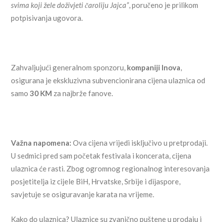
svima koji žele doživjeti čaroliju Jajca”
, poručeno je prilikom
potpisivanja ugovora.
Zahvaljujući generalnom sponzoru,
kompaniji Inova
,
osigurana je ekskluzivna subvencionirana cijena ulaznica od
samo
30 KM
za najbrže fanove.
Važna napomena:
Ova cijena vrijedi isključivo u pretprodaji.
U sedmici pred sam početak festivala i koncerata, cijena
ulaznica će rasti. Zbog ogromnog regionalnog interesovanja
posjetitelja iz cijele BiH, Hrvatske, Srbije i dijaspore,
savjetuje se osiguravanje karata na vrijeme.
Kako do ulaznica? Ulaznice su zvanično puštene u prodaju i