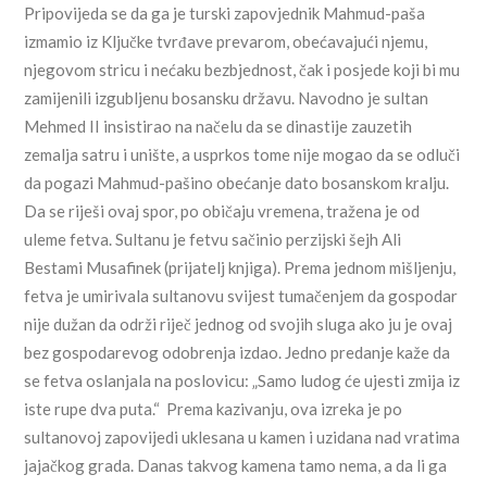
Pripovijeda se da ga je turski zapovjednik Mahmud-paša
izmamio iz Ključke tvrđave prevarom, obećavajući njemu,
njegovom stricu i nećaku bezbjednost, čak i posjede koji bi mu
zamijenili izgubljenu bosansku državu. Navodno je sultan
Mehmed II insistirao na načelu da se dinastije zauzetih
zemalja satru i unište, a usprkos tome nije mogao da se odluči
da pogazi Mahmud-pašino obećanje dato bosanskom kralju.
Da se riješi ovaj spor, po običaju vremena, tražena je od
uleme fetva. Sultanu je fetvu sačinio perzijski šejh Ali
Bestami Musafinek (prijatelj knjiga). Prema jednom mišljenju,
fetva je umirivala sultanovu svijest tumačenjem da gospodar
nije dužan da održi riječ jednog od svojih sluga ako ju je ovaj
bez gospodarevog odobrenja izdao. Jedno predanje kaže da
se fetva oslanjala na poslovicu: „Samo ludog će ujesti zmija iz
iste rupe dva puta.“ Prema kazivanju, ova izreka je po
sultanovoj zapovijedi uklesana u kamen i uzidana nad vratima
jajačkog grada. Danas takvog kamena tamo nema, a da li ga