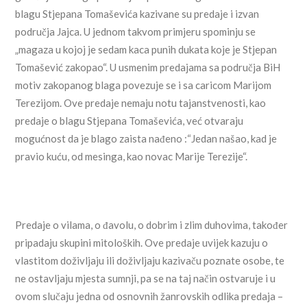
blagu Stjepana Tomaševića kazivane su predaje i izvan
područja Jajca. U jednom takvom primjeru spominju se
„magaza u kojoj je sedam kaca punih dukata koje je Stjepan
Tomašević zakopao“. U usmenim predajama sa područja BiH
motiv zakopanog blaga povezuje se i sa caricom Marijom
Terezijom. Ove predaje nemaju notu tajanstvenosti, kao
predaje o blagu Stjepana Tomaševića, već otvaraju
mogućnost da je blago zaista nađeno :“Jedan našao, kad je
pravio kuću, od mesinga, kao novac Marije Terezije“.
Predaje o vilama, o đavolu, o dobrim i zlim duhovima, također
pripadaju skupini mitoloških. Ove predaje uvijek kazuju o
vlastitom doživljaju ili doživljaju kazivaču poznate osobe, te
ne ostavljaju mjesta sumnji, pa se na taj način ostvaruje i u
ovom slučaju jedna od osnovnih žanrovskih odlika predaja –