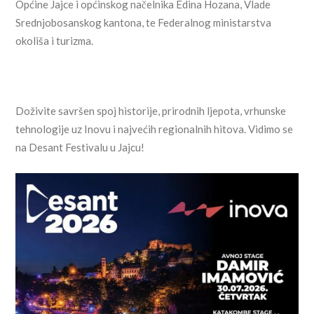
Općine Jajce i općinskog načelnika Edina Hozana, Vlade
Srednjobosanskog kantona, te Federalnog ministarstva
okoliša i turizma.
Doživite savršen spoj historije, prirodnih ljepota, vrhunske
tehnologije uz Inovu i najvećih regionalnih hitova. Vidimo se
na Desant Festivalu u Jajcu!