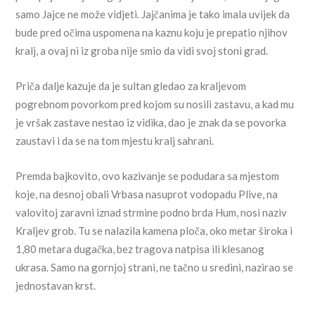
samo Jajce ne može vidjeti. Jajčanima je tako imala uvijek da
bude pred očima uspomena na kaznu koju je prepatio njihov
kralj, a ovaj ni iz groba nije smio da vidi svoj stoni grad.
Priča dalje kazuje da je sultan gledao za kraljevom
pogrebnom povorkom pred kojom su nosili zastavu, a kad mu
je vršak zastave nestao iz vidika, dao je znak da se povorka
zaustavi i da se na tom mjestu kralj sahrani.
Premda bajkovito, ovo kazivanje se podudara sa mjestom
koje, na desnoj obali Vrbasa nasuprot vodopadu Plive, na
valovitoj zaravni iznad strmine podno brda Hum, nosi naziv
Kraljev grob. Tu se nalazila kamena ploča, oko metar široka i
1,80 metara dugačka, bez tragova natpisa ili klesanog
ukrasa. Samo na gornjoj strani, ne tačno u sredini, nazirao se
jednostavan krst.