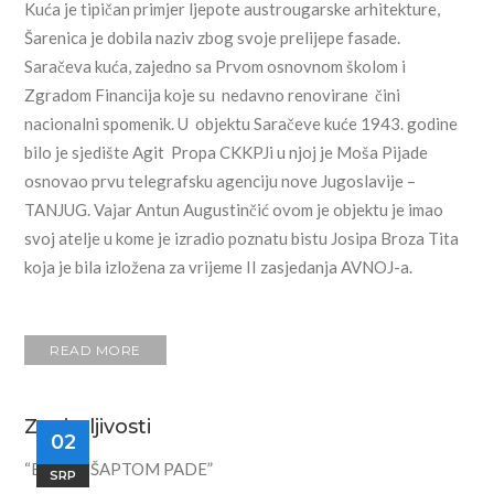
Kuća je tipičan primjer ljepote austrougarske arhitekture,
Šarenica je dobila naziv zbog svoje prelijepe fasade.
Saračeva kuća, zajedno sa Prvom osnovnom školom i
Zgradom Financija koje su nedavno renovirane čini
nacionalni spomenik. U objektu Saračeve kuće 1943. godine
bilo je sjedište Agit Propa CKKPJi u njoj je Moša Pijade
osnovao prvu telegrafsku agenciju nove Jugoslavije –
TANJUG. Vajar Antun Augustinčić ovom je objektu je imao
svoj atelje u kome je izradio poznatu bistu Josipa Broza Tita
koja je bila izložena za vrijeme II zasjedanja AVNOJ-a.
READ MORE
Zanimljivosti
02
“BOSNA ŠAPTOM PADE”
SRP