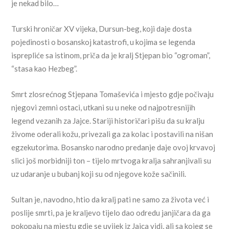
je nekad bilo…
Turski hroničar XV vijeka, Dursun-beg, koji daje dosta
pojedinosti o bosanskoj katastrofi, u kojima se legenda
isprepliće sa istinom, priča da je kralj Stjepan bio “ogroman”,
“stasa kao Hezbeg”.
Smrt zlosrećnog Stjepana Tomaševića i mjesto gdje počivaju
njegovi zemni ostaci, utkani su u neke od najpotresnijih
legend vezanih za Jajce. Stariji historičari pišu da su kralju
živome oderali kožu, privezali ga za kolac i postavili na nišan
egzekutorima. Bosansko narodno predanje daje ovoj krvavoj
slici još morbidniji ton – tijelo mrtvoga kralja sahranjivali su
uz udaranje u bubanj koji su od njegove kože sačinili.
Sultan je, navodno, htio da kralj pati ne samo za života već i
poslije smrti, pa je kraljevo tijelo dao odredu janjičara da ga
pokopaju na mjestu gdje se uvijek iz Jajca vidi, ali sa kojeg se