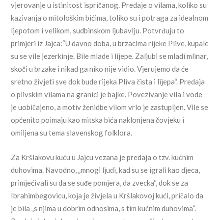
vjerovanje u istinitost ispričanog. Predaje o vilama, koliko su
kazivanja o mitološkim bićima, toliko su i potraga za idealnom
ljepotom i velikom, sudbinskom ljubavlju. Potvrđuju to
primjeri iz Jajca:“U davno doba, u brzacima rijeke Plive, kupale
su se vile jezerkinje. Bile mlade i lijepe. Zaljubi se mladi mlinar,
skoči u brzake i nikad ga niko nije vidio. Vjerujemo da će
sretno živjeti sve dok bude rijeka Pliva čista i lijepa“. Predaja
o plivskim vilama na granici je bajke. Povezivanje vila i vode
je uobičajeno, a motiv ženidbe vilom vrlo je zastupljen. Vile se
općenito poimaju kao mitska bića naklonjena čovjeku i
omiljena su tema slavenskog folklora.
Za Kršlakovu kuću u Jajcu vezana je predaja o tzv. kućnim
duhovima. Navodno, „mnogi ljudi, kad su se igrali kao djeca,
primjećivali su da se suđe pomjera, da zvecka“, dok se za
Ibrahimbegovicu, koja je živjela u Kršlakovoj kući, pričalo da
je bila „s njima u dobrim odnosima, s tim kućnim duhovima“.