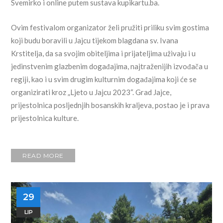
Svemirko i online putem sustava kupikartu.ba.
Ovim festivalom organizator želi pružiti priliku svim gostima
koji budu boravili u Jajcu tijekom blagdana sv. Ivana
Krstitelja, da sa svojim obiteljima i prijateljima uživaju i u
jedinstvenim glazbenim događajima, najtraženijih izvođača u
regiji, kao i u svim drugim kulturnim događajima koji će se
organizirati kroz „Ljeto u Jajcu 2023“. Grad Jajce,
prijestolnica posljednjih bosanskih kraljeva, postao je i prava
prijestolnica kulture.
READ MORE
29
LIP