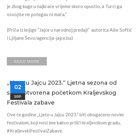
je zbog kuge u najkraće vrijeme skoro opustio, a Turci ga
osvojiše ne potegav ni mača.“
(Priča iz knjige “Jajce u narodnoj predaji” autorica Aiše Softić
i Ljiljane Ševo/agencija-jajce.ba)
READ MORE
„Ljeto u Jajcu 2023.“ Ljetna sezona od
02
sutra otvorena početkom Kraljevskog
SRP
Festivala zabave
Ove će godine „Ljeto u Jajcu 2023.“ biti obogaćeno novim
festivalom, koji nosi ime kakvo priliči kraljevskom gradu,
#KraljevskiFestivalZabave.