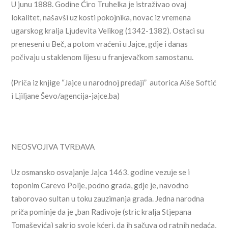
U junu 1888. Godine Ćiro Truhelka je istraživao ovaj
lokalitet, našavši uz kosti pokojnika, novac iz vremena
ugarskog kralja Ljudevita Velikog (1342-1382). Ostaci su
preneseni u Beč, a potom vraćeni u Jajce, gdje i danas
počivaju u staklenom lijesu u franjevačkom samostanu.
(Priča iz knjige “Jajce u narodnoj predaji” autorica Aiše Softić
i Ljiljane Ševo/agencija-jajce.ba)
NEOSVOJIVA TVRĐAVA
Uz osmansko osvajanje Jajca 1463. godine vezuje se i
toponim Carevo Polje, podno grada, gdje je, navodno
taborovao sultan u toku zauzimanja grada. Jedna narodna
priča pominje da je „ban Radivoje (stric kralja Stjepana
Tomaševića) sakrio svoje kćeri, da ih sačuva od ratnih nedaća,