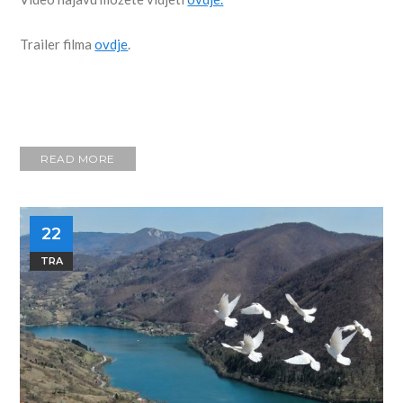
Trailer filma
ovdje
.
READ MORE
22
TRA