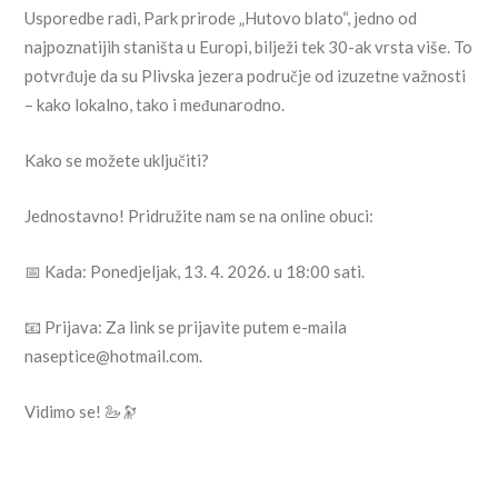
Usporedbe radi, Park prirode „Hutovo blato“, jedno od
najpoznatijih staništa u Europi, bilježi tek 30-ak vrsta više. To
potvrđuje da su Plivska jezera područje od izuzetne važnosti
– kako lokalno, tako i međunarodno.
Kako se možete uključiti?
Jednostavno! Pridružite nam se na online obuci:
📅 Kada: Ponedjeljak, 13. 4. 2026. u 18:00 sati.
📧 Prijava: Za link se prijavite putem e-maila
naseptice@hotmail.com
.
Vidimo se! 🦢🔭