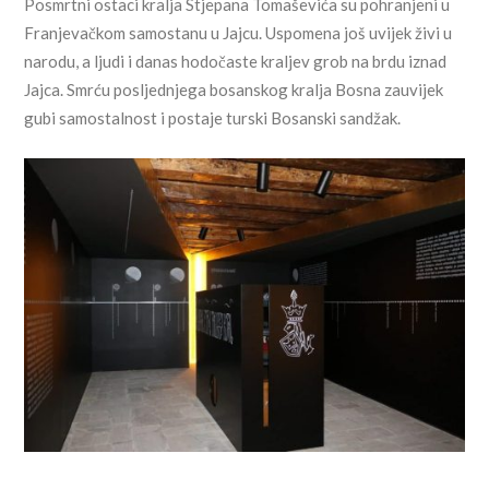
Posmrtni ostaci kralja Stjepana Tomaševića su pohranjeni u
Franjevačkom samostanu u Jajcu. Uspomena još uvijek živi u
narodu, a ljudi i danas hodočaste kraljev grob na brdu iznad
Jajca. Smrću posljednjega bosanskog kralja Bosna zauvijek
gubi samostalnost i postaje turski Bosanski sandžak.