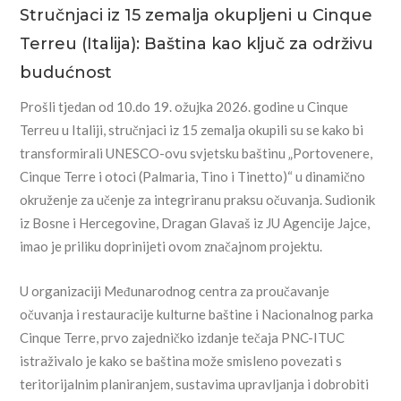
Stručnjaci iz 15 zemalja okupljeni u Cinque
Terreu (Italija): Baština kao ključ za održivu
budućnost
Prošli tjedan od 10.do 19. ožujka 2026. godine u Cinque
Terreu u Italiji, stručnjaci iz 15 zemalja okupili su se kako bi
transformirali UNESCO-ovu svjetsku baštinu „Portovenere,
Cinque Terre i otoci (Palmaria, Tino i Tinetto)“ u dinamično
okruženje za učenje za integriranu praksu očuvanja. Sudionik
iz Bosne i Hercegovine, Dragan Glavaš iz JU Agencije Jajce,
imao je priliku doprinijeti ovom značajnom projektu.
U organizaciji Međunarodnog centra za proučavanje
očuvanja i restauracije kulturne baštine i Nacionalnog parka
Cinque Terre, prvo zajedničko izdanje tečaja PNC-ITUC
istraživalo je kako se baština može smisleno povezati s
teritorijalnim planiranjem, sustavima upravljanja i dobrobiti