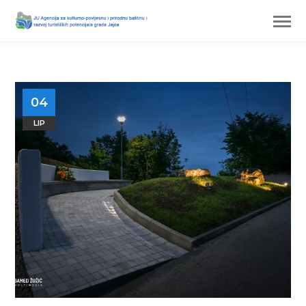
04
LIP