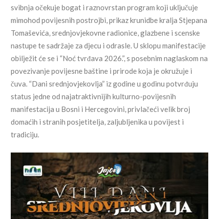
svibnja očekuje bogat i raznovrstan program koji uključuje
mimohod povijesnih postrojbi, prikaz krunidbe kralja Stjepana
Tomaševića, srednjovjekovne radionice, glazbene i scenske
nastupe te sadržaje za djecu i odrasle. U sklopu manifestacije
obilježit će se i “Noć tvrđava 2026.”, s posebnim naglaskom na
povezivanje povijesne baštine i prirode koja je okružuje i
čuva. “Dani srednjovjekovlja” iz godine u godinu potvrđuju
status jedne od najatraktivnijih kulturno-povijesnih
manifestacija u Bosni i Hercegovini, privlačeći velik broj
domaćih i stranih posjetitelja, zaljubljenika u povijest i
tradiciju.