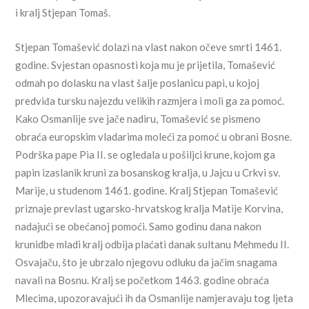
i kralj Stjepan Tomaš.
Stjepan Tomašević dolazi na vlast nakon očeve smrti 1461.
godine. Svjestan opasnosti koja mu je prijetila, Tomašević
odmah po dolasku na vlast šalje poslanicu papi, u kojoj
predviđa tursku najezdu velikih razmjera i moli ga za pomoć.
Kako Osmanlije sve jače nadiru, Tomašević se pismeno
obraća europskim vladarima moleći za pomoć u obrani Bosne.
Podrška pape Pia II. se ogledala u pošiljci krune, kojom ga
papin izaslanik kruni za bosanskog kralja, u Jajcu u Crkvi sv.
Marije, u studenom 1461. godine. Kralj Stjepan Tomašević
priznaje prevlast ugarsko-hrvatskog kralja Matije Korvina,
nadajući se obećanoj pomoći. Samo godinu dana nakon
krunidbe mladi kralj odbija plaćati danak sultanu Mehmedu II.
Osvajaču, što je ubrzalo njegovu odluku da jačim snagama
navali na Bosnu. Kralj se početkom 1463. godine obraća
Mlecima, upozoravajući ih da Osmanlije namjeravaju tog ljeta