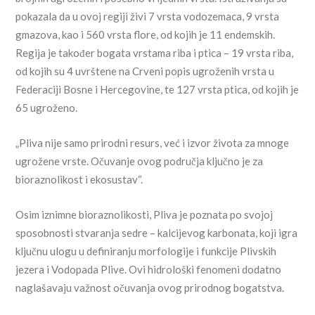
pokazala da u ovoj regiji živi 7 vrsta vodozemaca, 9 vrsta
gmazova, kao i 560 vrsta flore, od kojih je 11 endemskih.
Regija je također bogata vrstama riba i ptica – 19 vrsta riba,
od kojih su 4 uvrštene na Crveni popis ugroženih vrsta u
Federaciji Bosne i Hercegovine, te 127 vrsta ptica, od kojih je
65 ugroženo.
„Pliva nije samo prirodni resurs, već i izvor života za mnoge
ugrožene vrste. Očuvanje ovog područja ključno je za
bioraznolikost i ekosustav“.
Osim iznimne bioraznolikosti, Pliva je poznata po svojoj
sposobnosti stvaranja sedre – kalcijevog karbonata, koji igra
ključnu ulogu u definiranju morfologije i funkcije Plivskih
jezera i Vodopada Plive. Ovi hidrološki fenomeni dodatno
naglašavaju važnost očuvanja ovog prirodnog bogatstva.