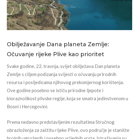
Obilježavanje Dana planeta Zemlje:
Očuvanje rijeke Plive kao prioritet
Svake godine, 22. travnja, svijet obilježava Dan planeta
Zemlje s ciljem podizanja svijesti o očuvanju prirodnih
resursa i posljedicama njihovog prekomjernog korištenja.
Ove godine posebno se ističu prirodne ljepote i
bioraznolikost plivske regije, koja se smatra jedinstvenom u
Bosni i Hercegovini.
Prema nedavno predstavljenim rezultatima Stručnog
obrazloženja za zaštitu rijeke Plive, ovo područje je stanište
brojnih ugroženih i posebno vrijednih vrsta. Istraživanja su