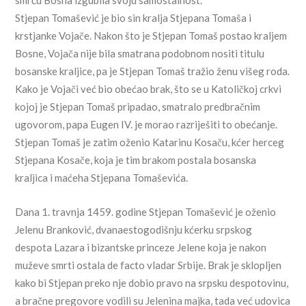
smrću Bosna izgubila svoju samostalnost.
Stjepan Tomašević je bio sin kralja Stjepana Tomaša i
krstjanke Vojače. Nakon što je Stjepan Tomaš postao kraljem
Bosne, Vojača nije bila smatrana podobnom nositi titulu
bosanske kraljice, pa je Stjepan Tomaš tražio ženu višeg roda.
Kako je Vojači već bio obećao brak, što se u Katoličkoj crkvi
kojoj je Stjepan Tomaš pripadao, smatralo predbračnim
ugovorom, papa Eugen IV. je morao razriješiti to obećanje.
Stjepan Tomaš je zatim oženio Katarinu Kosaču, kćer herceg
Stjepana Kosače, koja je tim brakom postala bosanska
kraljica i maćeha Stjepana Tomaševića.
Dana 1. travnja 1459. godine Stjepan Tomašević je oženio
Jelenu Branković, dvanaestogodišnju kćerku srpskog
despota Lazara i bizantske princeze Jelene koja je nakon
muževe smrti ostala de facto vladar Srbije. Brak je sklopljen
kako bi Stjepan preko nje dobio pravo na srpsku despotovinu,
a bračne pregovore vodili su Jelenina majka, tada već udovica