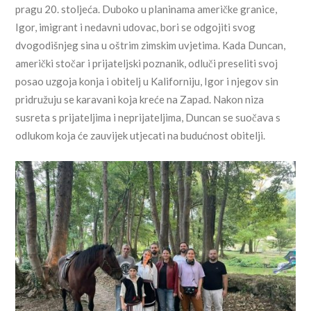
pragu 20. stoljeća. Duboko u planinama američke granice,
Igor, imigrant i nedavni udovac, bori se odgojiti svog
dvogodišnjeg sina u oštrim zimskim uvjetima. Kada Duncan,
američki stočar i prijateljski poznanik, odluči preseliti svoj
posao uzgoja konja i obitelj u Kaliforniju, Igor i njegov sin
pridružuju se karavani koja kreće na Zapad. Nakon niza
susreta s prijateljima i neprijateljima, Duncan se suočava s
odlukom koja će zauvijek utjecati na budućnost obitelji.