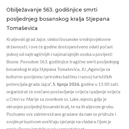
Obilježavanje 563. godišnjice smrti
posljednjeg bosanskog kralja Stjepana
Tomaševića
Kraljevski grad Jajce, simbol bosanske srednjovjekovne
državnosti, i ove će godine dostojanstveno odati počast
jednoj od najtragičnijih i najznačajnijih osoba u povijesti
Bosne. Povodom 563. godišnjice tragične smrti posljednjeg
bosanskog kralja Stjepana Tomaševića, JU „Agencija za
kulturno-povijesnu i prirodnu baštinu i razvoj turističkih
potencijala grada Jajca“,
5. lipnja 2026.
godine u 11:00 sati,
organizirat će svečano postavljanje cvijeća i paljenje svijeća
u Crkvi sv. Marije sa zvonikom sv. Luke, mjestu gdje je
okrunjen posljednji bosanski kralj, te na Kraljevom grobu.
Pozivamo sve zainteresirane građane da nam se pridruže i
svojim prisustvom uveličaju sjećanje na vladara čijom je