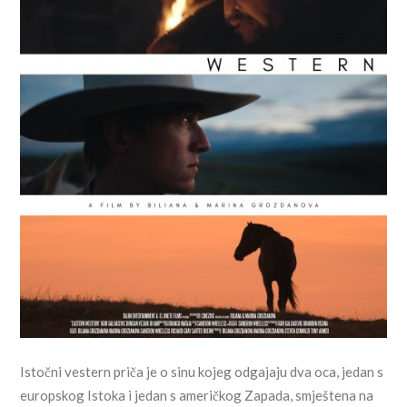
Istočni vestern priča je o sinu kojeg odgajaju dva oca, jedan s
europskog Istoka i jedan s američkog Zapada, smještena na