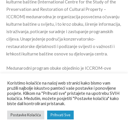
kulturne baštine (International Centre for the Study of the
Preservation and Restoration of Cultural Property –
ICCROM) međunarodna je organizacija posvećena očuvanju
kulturne baštine u svijetu, i to kroz obuku, širenje informacija,
istraživanja, poticanje suradnje i zastupanje programskih
ciljeva. Unaprjeđenje područja konzervatorsko-
restauratorske djelatnosti i podizanje svijesti o važnosti i
krhkosti kulturne baštine osnove su djelovanja centra.
Međunarodni program obuke objedinio je ICCROM-ove
tečajeve PNC (Ljudi, priroda, kultura) i ITUC (Integrirana
teritorijalna i urbana zaštita) u jednom programu: PNC ITUC
Koristimo kolačiće na našoj web stranici kako bismo vam
pružili najbolje iskustvo pamteći vaše postavke i ponovljene
2026 – Integriranje upravljanja svjetskom baštinom u šire
posjete. Klikom na "Prihvati sve" pristajete na upotrebu SVIH
urbano i teritorijalno planiranje. Kroz terenski rad i
kolačića. Međutim, možete posjetiti "Postavke kolačića" kako
biste dali kontrolirani pristanak.
zajedničko učenje sudionici su istraživali kako se baština
može bolje integrirati u sustave planiranja, okvire upravljanja
Postavke Kolačića
Prihvati Sve
i razvojne strategije. Tečaj se bavio i ključnim izazovima kao
što su: rizici od katastrofa i klimatski rizici pritisci razvoja