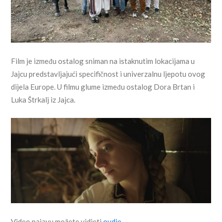
Film je između ostalog sniman na istaknutim lokacijama u
Jajcu predstavljajući specifičnost i univerzalnu ljepotu ovog
dijela Europe. U filmu glume između ostalog Dora Brtan i
Luka Štrkalj iz Jajca.
Video najavu možete vidjeti
ovdje.