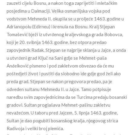
zauzeti cijelu Bosnu, a nakon toga zaprijetiti i mletačkim
posjedima u Dalmaciji. Velika osmanlijska vojska pod
vodstvom Mehmeda II. okupila se u proljeće 1463. godine u
Adrianopolu (Edirneu) i krenula na Bosnu. Kralj Stjepan
Tomašević bježi iz utvrđenog kraljevskoga grada Bobovca,
koji je 20. svibnja 1463. godine, bez otpora predao
zapovjednik Radak. Stjepan se najprije sklanja u Jajce, a onda
u utvrđeni grad Ključ na Sani gdje se Mehmet-paša
Anđelković pismeno i pod zakletvom obvezao da će mu
poštedjeti život i pustiti da slobodno ide gdje god želi ako
preda grad. Stjepan se nakon pregovora predao, pa je
odveden sultanu Mehmedu II. u Jajce. Tamo potpisuje
naredbu svim zapovjednicima da se Turcima predaju bosanski
gradovi. Sultan proglašava Mehmet-pašinu zakletvu
nevažećom. U taboru pred Jajcem, 5. lipnja 1463. godine,
Sultan je dao pogubiti bosanskog kralja, njegovog strica
Radivoja i veliki broj plemića.