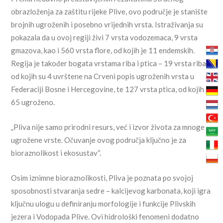
obrazloženja za zaštitu rijeke Plive, ovo područje je stanište
brojnih ugroženih i posebno vrijednih vrsta. Istraživanja su
pokazala da u ovoj regiji živi 7 vrsta vodozemaca, 9 vrsta
gmazova, kao i 560 vrsta flore, od kojih je 11 endemskih.
Regija je također bogata vrstama riba i ptica – 19 vrsta riba,
od kojih su 4 uvrštene na Crveni popis ugroženih vrsta u
Federaciji Bosne i Hercegovine, te 127 vrsta ptica, od kojih je
65 ugroženo.
„Pliva nije samo prirodni resurs, već i izvor života za mnoge
ugrožene vrste. Očuvanje ovog područja ključno je za
bioraznolikost i ekosustav“.
Osim iznimne bioraznolikosti, Pliva je poznata po svojoj
sposobnosti stvaranja sedre – kalcijevog karbonata, koji igra
ključnu ulogu u definiranju morfologije i funkcije Plivskih
jezera i Vodopada Plive. Ovi hidrološki fenomeni dodatno