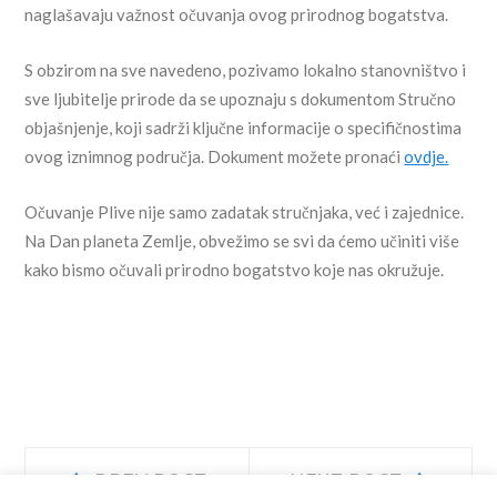
naglašavaju važnost očuvanja ovog prirodnog bogatstva.
S obzirom na sve navedeno, pozivamo lokalno stanovništvo i
sve ljubitelje prirode da se upoznaju s dokumentom Stručno
objašnjenje, koji sadrži ključne informacije o specifičnostima
ovog iznimnog područja. Dokument možete pronaći
ovdje.
Očuvanje Plive nije samo zadatak stručnjaka, već i zajednice.
Na Dan planeta Zemlje, obvežimo se svi da ćemo učiniti više
kako bismo očuvali prirodno bogatstvo koje nas okružuje.
Navigacija
Prev
Next
PREV POST
NEXT POST
post:
post: