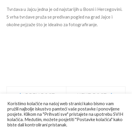
Tvrđava u Jajcu jedna je od najstarijih u Bosni i Hercegovini.
S vrha tvrđave pruža se predivan pogled na grad Jajce i
okolne pejzaže što je idealno za fotografiranje.
Navigacija
Prev
Next
PREV POST
NEXT POST
post:
post:
Koristimo kolačiće na našoj web stranici kako bismo vam
objava
pružili najbolje iskustvo pamteći vaše postavke i ponovljene
posjete. Klikom na "Prihvati sve" pristajete na upotrebu SVIH
kolačića. Međutim, možete posjetiti "Postavke kolačića" kako
biste dali kontrolirani pristanak.
© COPYRIGHT
JU AGENCIJA JAJCE
ALL RIGHTS RESERVED.