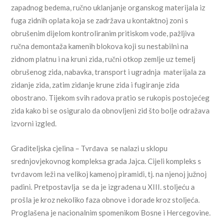
zapadnog bedema, ručno uklanjanje organskog materijala iz
fuga zidnih oplata koja se zadržava u kontaktnoj zoni s
obrušenim dijelom kontroliranim pritiskom vode, pažljiva
ručna demontaža kamenih blokova koji su nestabilni na
zidnom platnu i na kruni zida, ručni otkop zemlje uz temelj
obrušenog zida, nabavka, transport i ugradnja materijala za
zidanje zida, zatim zidanje krune zida i fugiranje zida
obostrano. Tijekom svih radova pratio se rukopis postojećeg
zida kako bi se osiguralo da obnovljeni zid što bolje odražava
izvorni izgled.
Graditeljska cjelina – Tvrđava se nalazi u sklopu
srednjovjekovnog kompleksa grada Jajca. Cijeli kompleks s
tvrđavom leži na velikoj kamenoj piramidi, tj. na njenoj južnoj
padini. Pretpostavlja se da je izgrađena u XIII. stoljeću a
prošla je kroz nekoliko faza obnove i dorade kroz stoljeća.
Proglašena je nacionalnim spomenikom Bosne i Hercegovine.