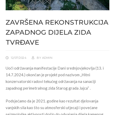
ZAVRŠENA REKONSTRUKCIJA
ZAPADNOG DIJELA ZIDA
TVRĐAVE
12/07/2024
BY
ADMIN
Uoči održavanja manifestacije Dani srednjovjekovlja (13. i
14.7.2024.) okončan je projekt pod nazivom „Hitni
konzervatorski radovi tekućeg održavanja na sanaciji
zapadnog perimetralnog zida Starog grada Jajca“ .
Podsjećamo da je 2021. godine kao rezultat djelovanja
vanjskih sila kao što su atmosferski utjecaji i povećane
seizmološke aktivnosti došlo do odvajanja dijela kamenog