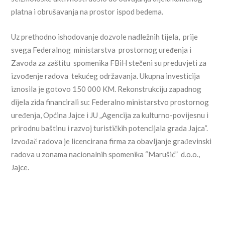
platna i obrušavanja na prostor ispod bedema.
Uz prethodno ishodovanje dozvole nadležnih tijela, prije
svega Federalnog ministarstva prostornog uređenja i
Zavoda za zaštitu spomenika FBiH stečeni su preduvjeti za
izvođenje radova tekućeg održavanja. Ukupna investicija
iznosila je gotovo 150 000 KM. Rekonstrukciju zapadnog
dijela zida financirali su: Federalno ministarstvo prostornog
uređenja, Općina Jajce i JU „Agencija za kulturno-povijesnu i
prirodnu baštinu i razvoj turističkih potencijala grada Jajca“.
Izvođač radova je licencirana firma za obavljanje građevinski
radova u zonama nacionalnih spomenika “Marušić” d.o.o.,
Jajce.