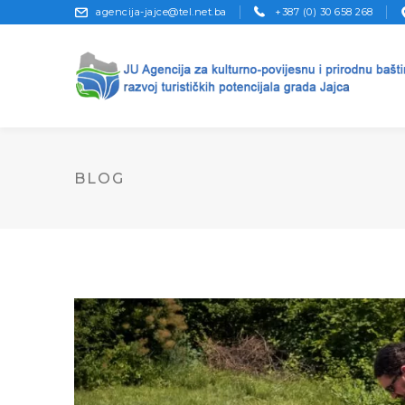
agencija-jajce@tel.net.ba
+387 (0) 30 658 268
BLOG