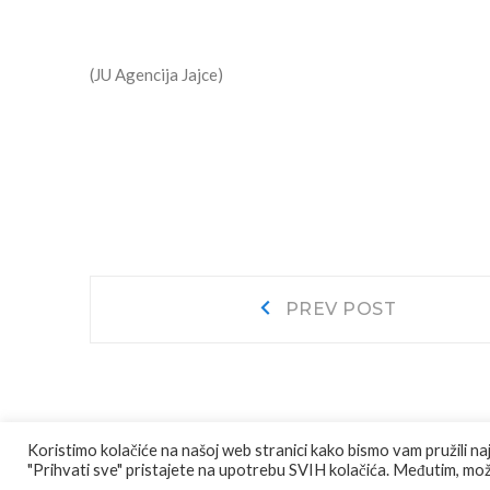
(JU Agencija Jajce)
Navigacija
Prev
PREV POST
post:
objava
Koristimo kolačiće na našoj web stranici kako bismo vam pružili na
"Prihvati sve" pristajete na upotrebu SVIH kolačića. Međutim, može
© COPYRIGHT
JU AGENCIJA JAJCE
ALL RIGHTS RESE