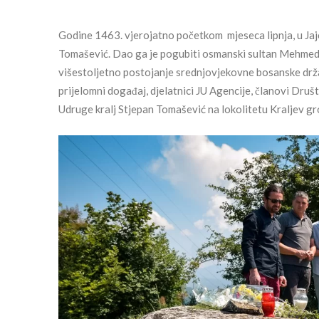
Godine 1463. vjerojatno početkom mjeseca lipnja, u Jajc
Tomašević. Dao ga je pogubiti osmanski sultan Mehmed I
višestoljetno postojanje srednjovjekovne bosanske držav
prijelomni događaj, djelatnici JU Agencije, članovi Društ
Udruge kralj Stjepan Tomašević na lokolitetu Kraljev grob 