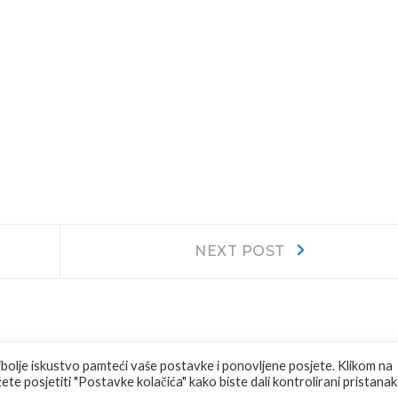
Next
NEXT POST
post:
jbolje iskustvo pamteći vaše postavke i ponovljene posjete. Klikom na
te posjetiti "Postavke kolačića" kako biste dali kontrolirani pristanak
RVED.
F