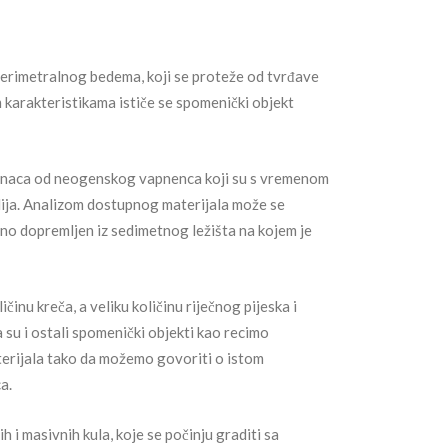
erimetralnog bedema, koji se proteže od tvrđave
m karakteristikama ističe se spomenički objekt
esanaca od neogenskog vapnenca koji su s vremenom
alija. Analizom dostupnog materijala može se
no dopremljen iz sedimetnog ležišta na kojem je
ičinu kreča, a veliku količinu riječnog pijeska i
 su i ostali spomenički objekti kao recimo
aterijala tako da možemo govoriti o istom
a.
 i masivnih kula, koje se počinju graditi sa