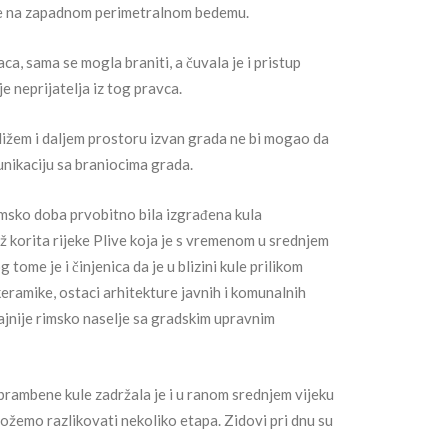
nje na zapadnom perimetralnom bedemu.
a, sama se mogla braniti, a čuvala je i pristup
e neprijatelja iz tog pravca.
 bližem i daljem prostoru izvan grada ne bi mogao da
nikaciju sa braniocima grada.
imsko doba prvobitno bila izgrađena kula
ž korita rijeke Plive koja je s vremenom u srednjem
tome je i činjenica da je u blizini kule prilikom
eramike, ostaci arhitekture javnih i komunalnih
ajnije rimsko naselje sa gradskim upravnim
dbrambene kule zadržala je i u ranom srednjem vijeku
možemo razlikovati nekoliko etapa. Zidovi pri dnu su