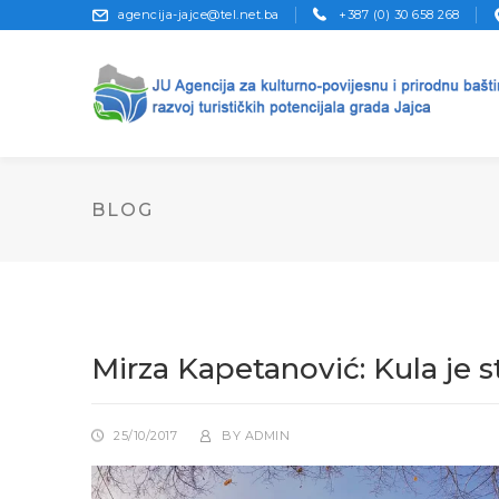
agencija-jajce@tel.net.ba
+387 (0) 30 658 268
BLOG
Mirza Kapetanović: Kula je s
25/10/2017
BY
ADMIN