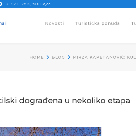
Ul. Sv. Luke 15, 70101 Jajce
Novosti
Turistička ponuda
T
HOME
BLOG
MIRZA KAPETANOVIĆ: KUL
tilski dograđena u nekoliko etapa