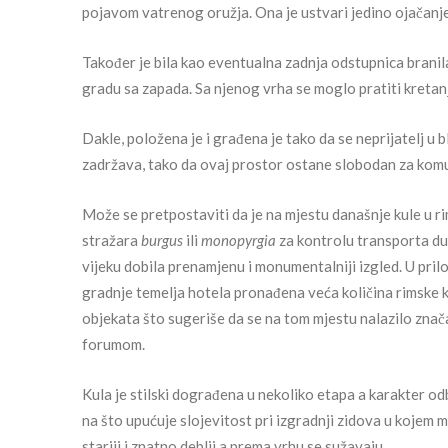
pojavom vatrenog oružja. Ona je ustvari jedino ojača
Također je bila kao eventualna zadnja odstupnica branilac
gradu sa zapada. Sa njenog vrha se moglo pratiti kretanj
Dakle, položena je i građena je tako da se neprijatelj u
zadržava, tako da ovaj prostor ostane slobodan za komu
Može se pretpostaviti da je na mjestu današnje kule u r
stražara
burgus
ili
monopyrgia
za kontrolu transporta du
vijeku dobila prenamjenu i monumentalniji izgled. U prilog 
gradnje temelja hotela pronađena veća količina rimske k
objekata što sugeriše da se na tom mjestu nalazilo znač
forumom.
Kula je stilski dograđena u nekoliko etapa a karakter o
na što upućuje slojevitost pri izgradnji zidova u kojem 
stariji i znatno deblji a prema vrhu se sužavaju.