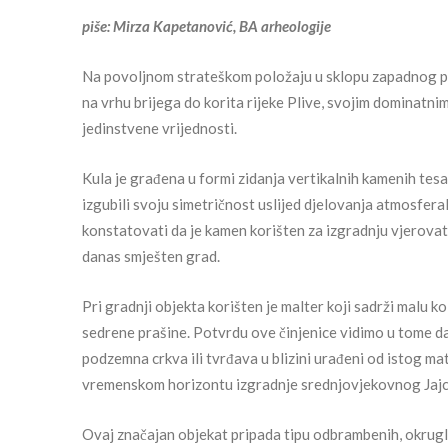
piše: Mirza Kapetanović, BA arheologije
Na povoljnom strateškom položaju u sklopu zapadnog p
na vrhu brijega do korita rijeke Plive, svojim dominatni
jedinstvene vrijednosti.
Kula je građena u formi zidanja vertikalnih kamenih t
izgubili svoju simetričnost uslijed djelovanja atmosfer
konstatovati da je kamen korišten za izgradnju vjerovat
danas smješten grad.
Pri gradnji objekta korišten je malter koji sadrži malu kol
sedrene prašine. Potvrdu ove činjenice vidimo u tome da
podzemna crkva ili tvrđava u blizini urađeni od istog m
vremenskom horizontu izgradnje srednjovjekovnog Jajc
Ovaj značajan objekat pripada tipu odbrambenih, okruglih