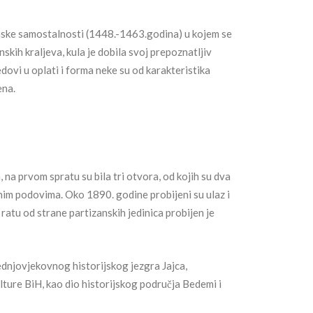
anske samostalnosti (1448.-1463.godina) u kojem se
skih kraljeva, kula je dobila svoj prepoznatljiv
dovi u oplati i forma neke su od karakteristika
ena.
a, na prvom spratu su bila tri otvora, od kojih su dva
venim podovima. Oko 1890. godine probijeni su ulaz i
 ratu od strane partizanskih jedinica probijen je
dnjovjekovnog historijskog jezgra Jajca,
ure BiH, kao dio historijskog područja Bedemi i