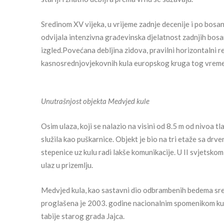
Sredinom XV vijeka, u vrijeme zadnje decenije i po bos
odvijala intenzivna građevinska djelatnost zadnjih bosan
izgled.Povećana debljina zidova, pravilni horizontalni re
kasnosrednjovjekovnih kula europskog kruga tog vrem
Unutrašnjost objekta Medvjed kule
Osim ulaza, koji se nalazio na visini od 8.5 m od nivoa tl
služila kao puškarnice. Objekt je bio na tri etaže sa dr
stepenice uz kulu radi lakše komunikacije. U II svjetskom
ulaz u prizemlju.
Medvjed kula, kao sastavni dio odbrambenih bedema sre
proglašena je 2003. godine nacionalnim spomenikom kult
tabije starog grada Jajca.