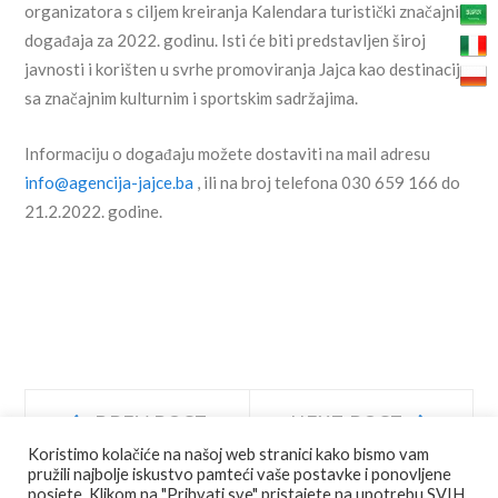
organizatora s ciljem kreiranja Kalendara turistički značajnih
događaja za 2022. godinu. Isti će biti predstavljen široj
javnosti i korišten u svrhe promoviranja Jajca kao destinacije
sa značajnim kulturnim i sportskim sadržajima.
Informaciju o događaju možete dostaviti na mail adresu
info@agencija-jajce.ba
, ili na broj telefona 030 659 166 do
21.2.2022. godine.
Navigacija
Prev
Next
PREV POST
NEXT POST
post:
post:
Koristimo kolačiće na našoj web stranici kako bismo vam
objava
pružili najbolje iskustvo pamteći vaše postavke i ponovljene
posjete. Klikom na "Prihvati sve" pristajete na upotrebu SVIH