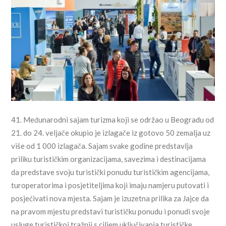
41. Međunarodni sajam turizma koji se održao u Beogradu od
21. do 24. veljače okupio je izlagače iz gotovo 50 zemalja uz
više od 1 000 izlagača. Sajam svake godine predstavlja
priliku turističkim organizacijama, savezima i destinacijama
da predstave svoju turistički ponudu turističkim agencijama,
turoperatorima i posjetiteljima koji imaju namjeru putovati i
posjećivati nova mjesta. Sajam je izuzetna prilika za Jajce da
na pravom mjestu predstavi turističku ponudu i ponudi svoje
usluge turističkoj tražnji s ciljem uključivanja turističke