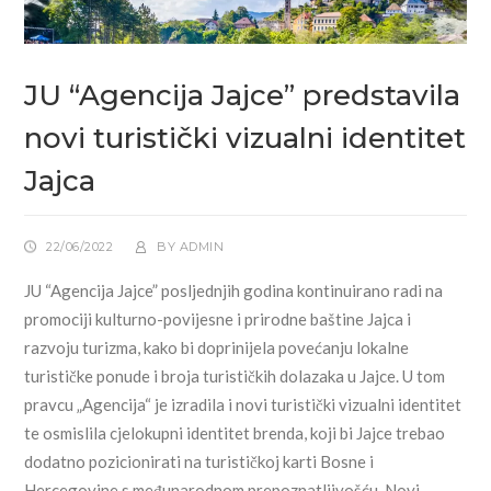
JU “Agencija Jajce” predstavila
novi turistički vizualni identitet
Jajca
22/06/2022
BY
ADMIN
JU “Agencija Jajce” posljednjih godina kontinuirano radi na
promociji kulturno-povijesne i prirodne baštine Jajca i
razvoju turizma, kako bi doprinijela povećanju lokalne
turističke ponude i broja turističkih dolazaka u Jajce. U tom
pravcu „Agencija“ je izradila i novi turistički vizualni identitet
te osmislila cjelokupni identitet brenda, koji bi Jajce trebao
dodatno pozicionirati na turističkoj karti Bosne i
Hercegovine s međunarodnom prepoznatljivošću. Novi