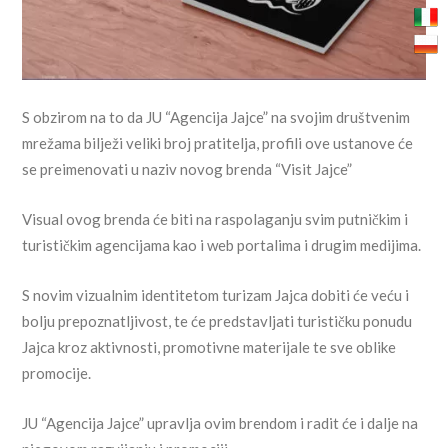
S obzirom na to da JU “Agencija Jajce” na svojim društvenim
mrežama bilježi veliki broj pratitelja, profili ove ustanove će
se preimenovati u naziv novog brenda “Visit Jajce”
Visual ovog brenda će biti na raspolaganju svim putničkim i
turističkim agencijama kao i web portalima i drugim medijima.
S novim vizualnim identitetom turizam Jajca dobiti će veću i
bolju prepoznatljivost, te će predstavljati turističku ponudu
Jajca kroz aktivnosti, promotivne materijale te sve oblike
promocije.
JU “Agencija Jajce” upravlja ovim brendom i radit će i dalje na