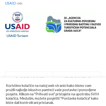
USAID
-om.
Navigacija
Prev
Next
PREV POST
NEXT POST
post:
post:
Koristimo kolačiće na našoj web stranici kako bismo vam
objava
pružili najbolje iskustvo pamteći vaše postavke i ponovljene
posjete. Klikom na "Prihvati sve" pristajete na upotrebu SVIH
kolačića. Međutim, možete posjetiti "Postavke kolačića" kako
biste dali kontrolirani pristanak.