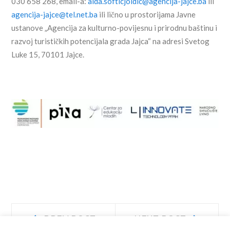
030 658 268, email-a:
aida.softicjoldic@agencija-jajce.ba
ili
agencija-jajce@tel.net.ba
ili lično u prostorijama Javne
ustanove „Agencija za kulturno-povijesnu i prirodnu baštinu i
razvoj turističkih potencijala grada Jajca“ na adresi Svetog
Luke 15, 70101 Jajce.
Navigacija
Prev
Next
PREV POST
NEXT POST
post:
post: