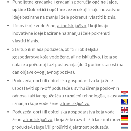
Punoljetne građanke i građani s područja
općine Jajce,
općine Dobretići i opštine Jezero
koji imaju inovativne
ideje bazirane na znanju i žele pokrenuti vlastiti biznis,
Timovi koje vode žene,
ali ne isključivo
, i koji imaju
inovativne ideje bazirane na znanju i žele pokrenuti
vlastiti biznis,
Startup ili mlada poduzeća, obrti ili obiteljska
gospodarstva koja vode žene,
ali ne isključivo
, i koja se
nalaze u početnoj fazi poslovanja (do 3 godine starosti na
dan objave ovog javnog poziva),
Poduzeća, obrti ili obiteljska gospodarstva koja žele
uspostaviti spin-off poduzeće u svrhu širenja poslovnih
odnosa i aktivnog učešća u razmjeni tehnologija, iskustva
i znanja i koje vode žene,
ali ne isključivo
,
Poduzeća, obrti ili obiteljska gospodarstva koja vode
žene,
ali ne isključivo
, i koja žele razviti i/ili lansirati nove
produkte/usluge i/ili proširiti djelatnost poduzeća,