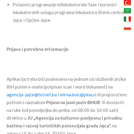
Polaznici programa/predinkubatorske faze i korisnici
inkubatorskih usluga programa/inkubatora Biznis centra
Jajce i Općine Jajce.
Prijava i potrebne informacije
Aplikacija treba biti podnesena na jednom od službenih jezika
BiH putem e-maila (potpisan scan i word dokument) na
agencija-jajce@tel.net.ba
i
mirna.buic@pina.si
ili preporučeno
poštom s naznakom
Prijava na javni poziv BiHUB
ili dostaviti
na ruke (od ponedjeljka do petka, od 08:00 do 16:00 sati)
direktno u
JU „Agencija za kulturno-povijesnu i prirodnu
baštinu i razvoj turističkih potencijala grada Jajca“,
na
adresu:
Ul. Sv. Luke 15, 70101 Jajce
.