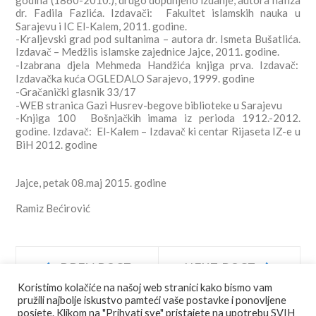
dr. Fadila Fazlića. Izdavači: Fakultet islamskih nauka u
Sarajevu i IC El-Kalem, 2011. godine.
-Kraljevski grad pod sultanima – autora dr. Ismeta Bušatlića.
Izdavač – Medžlis islamske zajednice Jajce, 2011. godine.
-Izabrana djela Mehmeda Handžića knjiga prva. Izdavač:
Izdavačka kuća OGLEDALO Sarajevo, 1999. godine
-Gračanički glasnik 33/17
-WEB stranica Gazi Husrev-begove biblioteke u Sarajevu
-Knjiga 100 Bošnjačkih imama iz perioda 1912.-2012.
godine. Izdavač: El-Kalem – Izdavač
ki centar Rijaseta IZ-e u
BiH 2012. godine
Jajce, petak 08.maj 2015. godine
Ramiz Bećirović
Navigacija
Prev
Next
PREV POST
NEXT POST
post:
post:
Koristimo kolačiće na našoj web stranici kako bismo vam
objava
pružili najbolje iskustvo pamteći vaše postavke i ponovljene
posjete. Klikom na "Prihvati sve" pristajete na upotrebu SVIH