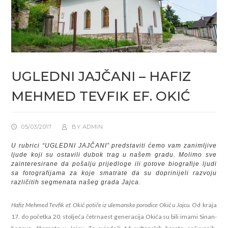
UGLEDNI JAJČANI – HAFIZ
MEHMED TEVFIK EF. OKIĆ
05/03/2017
BY
ADMIN
U rubrici “UGLEDNI JAJČANI” predstaviti ćemo vam zanimljive 
ljude koji su ostavili dubok trag u našem gradu. Molimo sve 
zainteresirane da pošalju prijedloge ili gotove biografije ljudi 
sa fotografijama za koje smatrate da su doprinijeli razvoju 
različitih segmenata našeg grada Jajca.
Hafiz Mehmed Tevfik ef. Okić potiče iz ulemanske porodice Okić u Jajcu.
Od
kraja
17. do početka 20. stoljeća četrnaest generacija Okića su bili imami Sinan-