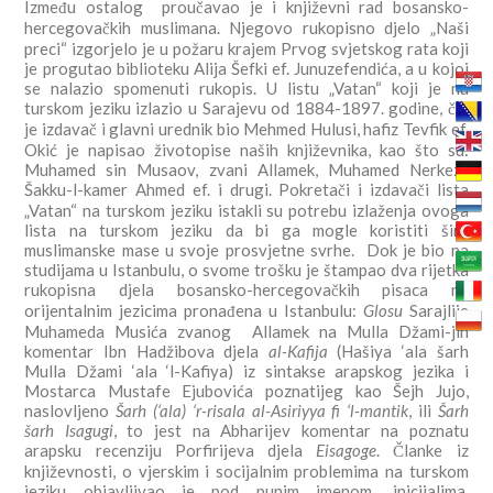
Između ostalog proučavao je i književni rad bosansko-
hercegovačkih muslimana. Njegovo rukopisno djelo „Naši
preci“ izgorjelo je u požaru krajem Prvog svjetskog rata koji
je progutao biblioteku Alija Šefki ef. Junuzefendića, a u kojoj
se nalazio spomenuti rukopis. U listu „Vatan“ koji je na
turskom jeziku izlazio u Sarajevu od 1884-1897. godine, čiji
je izdavač i glavni urednik bio Mehmed Hulusi, hafiz Tevfik ef.
Okić je napisao životopise naših književnika, kao što su:
Muhamed sin Musaov, zvani Allamek, Muhamed Nerkezi,
Šakku-l-kamer Ahmed ef. i drugi. Pokretači i izdavači lista
„Vatan“ na turskom jeziku istakli su potrebu izlaženja ovoga
lista na turskom jeziku da bi ga mogle koristiti šire
muslimanske mase u svoje prosvjetne svrhe. Dok je bio na
studijama u Istanbulu, o svome trošku je štampao dva rijetka
rukopisna djela bosansko-hercegovačkih pisaca na
orijentalnim jezicima pronađena u Istanbulu:
Glosu
Sarajlije
Muhameda Musića zvanog Allamek na Mulla Džami-jin
komentar Ibn Hadžibova djela
al-Kafija
(Hašiya ‘ala šarh
Mulla Džami ‘ala ‘l-Kafiya) iz sintakse arapskog jezika i
Mostarca Mustafe Ejubovića poznatijeg kao Šejh Jujo,
naslovljeno
Šarh (‘ala) ‘r-risala al-Asiriyya fi ‘l-mantik
, ili
Šarh
šarh Isagugi
, to jest na Abharijev komentar na poznatu
arapsku recenziju Porfirijeva djela
Eisagoge
. Članke iz
književnosti, o vjerskim i socijalnim problemima na turskom
jeziku objavljivao je pod punim imenom, inicijalima,