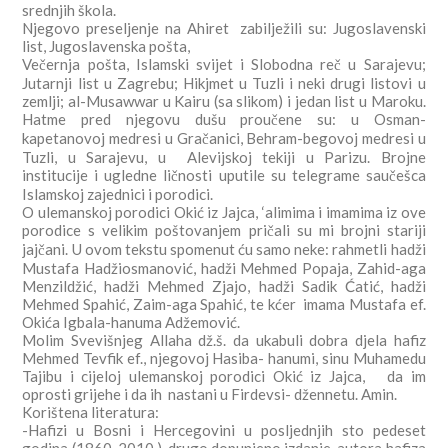
srednjih škola.
Njegovo preseljenje na Ahiret zabilježili su: Jugoslavenski
list, Jugoslavenska pošta,
Večernja pošta, Islamski svijet i Slobodna reč u Sarajevu;
Jutarnji list u Zagrebu; Hikjmet u Tuzli i neki drugi listovi u
zemlji; al-Musawwar u Kairu (sa slikom) i jedan list u Maroku.
Hatme pred njegovu dušu proučene su: u Osman-
kapetanovoj medresi u Gračanici, Behram-begovoj medresi u
Tuzli, u Sarajevu, u Alevijskoj tekiji u Parizu. Brojne
institucije i ugledne ličnosti uputile su telegrame saučešca
Islamskoj zajednici i porodici.
O ulemanskoj porodici Okić iz Jajca, ‘alimima i imamima iz ove
porodice s velikim poštovanjem pričali su mi brojni stariji
jajčani. U ovom tekstu spomenut ću samo neke: rahmetli hadži
Mustafa Hadžiosmanović, hadži Mehmed Popaja, Zahid-aga
Menzildžić, hadži Mehmed Zjajo, hadži Sadik Ćatić, hadži
Mehmed Spahić, Zaim-aga Spahić, te kćer imama Mustafa ef.
Okića Igbala-hanuma Adžemović.
Molim Svevišnjeg Allaha dž.š. da ukabuli dobra djela hafiz
Mehmed Tevfik ef., njegovoj Hasiba- hanumi, sinu Muhamedu
Tajibu i cijeloj ulemanskoj porodici Okić iz Jajca, da im
oprosti grijehe i da ih nastani u Firdevsi- džennetu. Amin.
Korištena literatura:
-Hafizi u Bosni i Hercegovini u posljednjih sto pedeset
godina (1860-2010.), drugo dopunjeno izdanje, autora hafiza