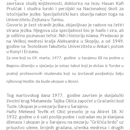
završava studij književnosti, doktorira na tezu Hasan Kafi
Pruščak i studira turski i perzijski na Nacionalnoj školi za
istočnjačke jezike. Specijalistički kurs obavlja nakon toga na
Univerzitetu Zejtuna u Tunisu.
Govorio je šest stranih jezika, objavljivao je radove na četiri
strana jezika. Njegova uža specijalnost bio je hadis i sira, ali
je odlično poznavao tefsir, fikh i historiju islama. Predavao je
na
Velikoj medresi kralja Aleksandra u Skoplju, a od
1949.
godine na Teološkom fakultetu Univerziteta u Ankari, potom
u Konyi i Erzumu.
Za
one koji su 09. marta. 1977. godine u Sarajevu išli na podne u
Begovu džamiju u sjećanju je ostao tabut koji je došao iz Turske u
pratnji profesorovih studenata koji su izvršavali posljednju želju
njihovog Hodže: da bude ukopan u Bosni.
Tog martovskog dana 1977. godine završen je dunjalučki
životni krug Muhameda Tajiba Okića započet u Gračanici kod
Tuzle. Ukopan je u mezarju Bare u Sarajevu.
Hafiz Mehmed Tevfik ef. Okić preselio je na Ahiret 18. XI
1932. godine u 6 sati poslije podne i sutradan mu je klanjana
dženaza i ukopan je u Sarajevu na mezarju “Grličića brdo” uz
prisustvo uleme, brojnih građana, učenika medresa i drugih