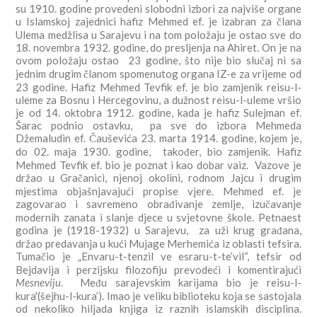
su 1910. godine provedeni slobodni izbori za najviše organe
u Islamskoj zajednici hafiz Mehmed ef. je izabran za člana
Ulema medžlisa u Sarajevu i na tom položaju je ostao sve do
18. novembra 1932. godine, do presljenja na Ahiret. On je na
ovom položaju ostao 23 godine, što nije bio slučaj ni sa
jednim drugim članom spomenutog organa IZ-e za vrijeme od
23 godine. Hafiz Mehmed Tevfik ef. je bio zamjenik reisu-l-
uleme za Bosnu i Hercegovinu, a dužnost reisu-l-uleme vršio
je od 14. oktobra 1912. godine, kada je hafiz Sulejman ef.
Šarac podnio ostavku, pa sve do izbora Mehmeda
Džemaludin ef. Čauševića 23. marta 1914. godine, kojem je,
do 02. maja 1930. godine, također, bio zamjenik. Hafiz
Mehmed Tevfik ef. bio je poznat i kao dobar vaiz. Vazove je
držao u Gračanici, njenoj okolini, rodnom Jajcu i drugim
mjestima objašnjavajući propise vjere. Mehmed ef. je
zagovarao i savremeno obrađivanje zemlje, izučavanje
modernih zanata i slanje djece u svjetovne škole. Petnaest
godina je (1918-1932) u Sarajevu, za uži krug građana,
držao predavanja u kući Mujage Merhemića iz oblasti tefsira.
Tumačio je „Envaru-t-tenzil ve esraru-t-te’vil“, tefsir od
Bejdavija i perzijsku filozofiju prevodeći i komentirajući
Mesneviju
. Među sarajevskim karijama bio je reisu-l-
kura'(šejhu-l-kura’). Imao je veliku biblioteku koja se sastojala
od nekoliko hiljada knjiga iz raznih islamskih disciplina.