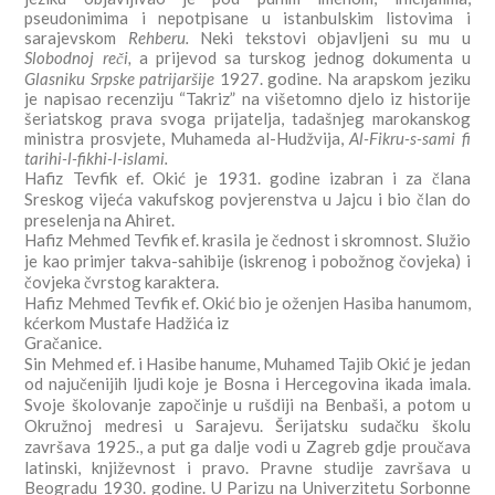
pseudonimima i nepotpisane u istanbulskim listovima i
sarajevskom
Rehberu.
Neki tekstovi objavljeni su mu u
Slobodnoj reči,
a prijevod sa turskog jednog dokumenta u
Glasniku Srpske patrijaršije
1927. godine. Na arapskom jeziku
je napisao recenziju “Takriz” na višetomno djelo iz historije
šeriatskog prava svoga prijatelja, tadašnjeg marokanskog
ministra prosvjete, Muhameda al-Hudžvija,
Al-Fikru-s-sami fi
tarihi-l-fikhi-l-islami.
Hafiz Tevfik ef. Okić je 1931. godine izabran i za člana
Sreskog vijeća vakufskog povjerenstva u Jajcu i bio član do
preselenja na Ahiret.
Hafiz Mehmed Tevfik ef. krasila je čednost i skromnost. Služio
je kao primjer takva-sahibije (iskrenog i pobožnog čovjeka) i
čovjeka čvrstog karaktera.
Hafiz Mehmed Tevfik ef. Okić bio je oženjen Hasiba hanumom,
kćerkom Mustafe Hadžića iz
Grač
anice.
Sin Mehmed ef. i Hasibe hanume,
Muhamed Tajib Okić je jedan
od najučenijih ljudi koje je Bosna i Hercegovina ikada imala.
Svoje školovanje započinje u rušdiji na Benbaši, a potom u
Okružnoj medresi u Sarajevu. Šerijatsku sudačku školu
završava 1925., a put ga dalje vodi u Zagreb gdje proučava
latinski, književnost i pravo. Pravne studije završava u
Beogradu 1930. godine. U Parizu na Univerzitetu Sorbonne