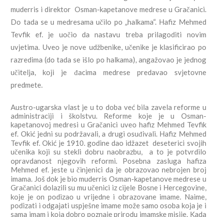
muderris i direktor Osman-kapetanove medrese u Gračanici.
Do tada se u medresama učilo po „halkama“. Hafiz Mehmed
Tevfik ef. je uočio da nastavu treba prilagoditi novim
uvjetima. Uveo je nove udžbenike, učenike je klasificirao po
razredima (do tada se išlo po halkama), angažovao je jednog
učitelja, koji je đacima medrese predavao svjetovne
predmete.
Austro-ugarska vlast je u to doba već bila zavela reforme u
administraciji i školstvu. Reforme koje je u Osman-
kapetanovoj medresi u Gračanici uveo hafiz Mehmed Tevfik
ef. Okić jedni su podržavali, a drugi osuđivali. Hafiz Mehmed
Tevfik ef. Okić je 1910. godine dao idžazet deseterici svojih
učenika koji su stekli dobru naobrazbu, a to je potvrdilo
opravdanost njegovih reformi. Posebna zasluga hafiza
Mehmed ef. jeste u činjenici da je obrazovao nebrojen broj
imama. Još dok je bio muderris Osman-kapetanove medrese u
Gračanici dolazili su mu učenici iz cijele Bosne i Hercegovine,
koje je on podizao u vrijedne i obrazovane imame. Naime,
podizati i odgajati uspješne imame može samo osoba koja je i
sama imam i koja dobro poznaje prirodu imamske misije. Kada