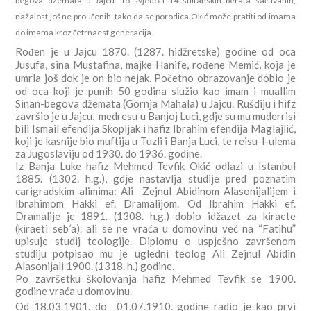
begova džemata u Jajcu. To svjedoči 14 sultanskih berata sačuvanih,
nažalost još ne proučenih, tako da se porodica Okić može pratiti od imama
do imama kroz četrnaest generacija.
Rođen je u Jajcu 1870. (1287. hidžretske) godine od oca
Jusufa, sina Mustafina, majke Hanife, rođene Memić, koja je
umrla još dok je on bio nejak. Početno obrazovanje dobio je
od oca koji je punih 50 godina služio kao imam i muallim
Sinan-begova džemata (Gornja Mahala) u Jajcu. Rušdiju i hifz
završio je u Jajcu, medresu u Banjoj Luci, gdje su mu muderrisi
bili Ismail efendija Skopljak i hafiz Ibrahim efendija Maglajlić,
koji je kasnije bio muftija u Tuzli i Banja Luci, te reisu-l-ulema
za Jugoslaviju od 1930. do 1936. godine.
Iz Banja Luke hafiz Mehmed Tevfik Okić odlazi u Istanbul
1885. (1302. h.g.), gdje nastavlja studije pred poznatim
carigradskim alimima: Ali Zejnul Abidinom Alasonijalijem i
Ibrahimom Hakki ef. Dramalijom. Od Ibrahim Hakki ef.
Dramalije je 1891. (1308. h.g.) dobio idžazet za kiraete
(kiraeti seb
‘
a). ali se ne vraća u domovinu već na “Fatihu”
upisuje studij teologije. Diplomu o uspješno završenom
studiju potpisao mu je ugledni teolog Ali Zejnul Abidin
Alasonijali 1900. (1318. h.) godine.
Po završetku školovanja hafiz Mehmed Tevfik se 1900.
godine vraća u domovinu.
Od 18.03.1901. do 01.07.1910. godine radio je kao prvi