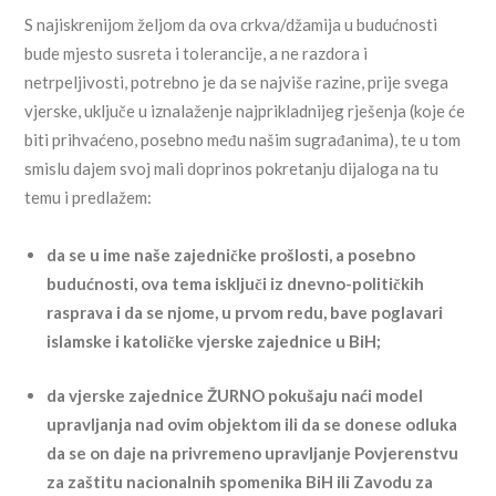
S najiskrenijom željom da ova crkva/džamija u budućnosti
bude mjesto susreta i tolerancije, a ne razdora i
netrpeljivosti, potrebno je da se najviše razine, prije svega
vjerske, uključe u iznalaženje najprikladnijeg rješenja (koje će
biti prihvaćeno, posebno među našim sugrađanima), te u tom
smislu dajem svoj mali doprinos pokretanju dijaloga na tu
temu i predlažem:
da se u ime naše zajedničke prošlosti, a posebno
budućnosti, ova tema isključi iz dnevno-političkih
rasprava i da se njome, u prvom redu, bave poglavari
islamske i katoličke vjerske zajednice u BiH;
da vjerske zajednice ŽURNO pokušaju naći model
upravljanja nad ovim objektom ili da se donese odluka
da se on daje na privremeno upravljanje Povjerenstvu
za zaštitu nacionalnih spomenika BiH ili Zavodu za