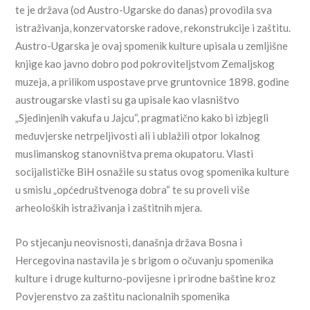
te je država (od Austro-Ugarske do danas) provodila sva
istraživanja, konzervatorske radove, rekonstrukcije i zaštitu.
Austro-Ugarska je ovaj spomenik kulture upisala u zemljišne
knjige kao javno dobro pod pokroviteljstvom Zemaljskog
muzeja, a prilikom uspostave prve gruntovnice 1898. godine
austrougarske vlasti su ga upisale kao vlasništvo
„Sjedinjenih vakufa u Jajcu“, pragmatično kako bi izbjegli
međuvjerske netrpeljivosti ali i ublažili otpor lokalnog
muslimanskog stanovništva prema okupatoru. Vlasti
socijalističke BiH osnažile su status ovog spomenika kulture
u smislu „općedruštvenoga dobra“ te su proveli više
arheoloških istraživanja i zaštitnih mjera.
Po stjecanju neovisnosti, današnja država Bosna i
Hercegovina nastavila je s brigom o očuvanju spomenika
kulture i druge kulturno-povijesne i prirodne baštine kroz
Povjerenstvo za zaštitu nacionalnih spomenika