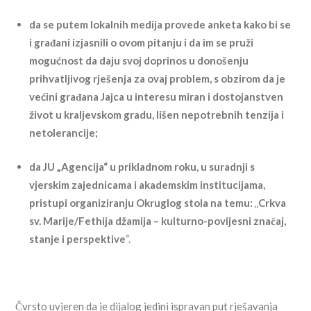
da se putem lokalnih medija provede anketa kako bi se
i građani izjasnili o ovom pitanju i da im se pruži
mogućnost da daju svoj doprinos u donošenju
prihvatljivog rješenja za ovaj problem, s obzirom da je
većini građana Jajca u interesu miran i dostojanstven
život u kraljevskom gradu, lišen nepotrebnih tenzija i
netolerancije;
da JU „Agencija“ u prikladnom roku, u suradnji s
vjerskim zajednicama i akademskim institucijama,
pristupi organiziranju Okruglog stola na temu:
„
Crkva
sv. Marije/Fethija džamija – kulturno-povijesni značaj,
stanje i perspektive
“.
Čvrsto uvjeren da je dijalog jedini ispravan put rješavanja