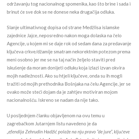
održavanju tog nacionalnog spomenika, kao što brine i sada i
brinut će sve dok se ne donese neka drugačija odluka.
Slanje ultimativnog dopisa od strane Medžlisa islamske
zajednice Jajce, neposredno nakon moga dolaska na čelo
Agencije, u kojem mi se daje rok od sedam dana za predavanje
ključeva crkve/džamije smatram nekorektnim potezom prema
meni osobno jer me se na taj način željelo staviti pred
iskušenje da moram donijeti odluku koja izlazi izvan okvira
mojih nadležnosti. Ako su htjeli ključeve, onda su ih mogli
tražiti od mojih prethodnika Bošnjaka na čelu Agencije, jer se
ovako može steći dojam da je zahtjev motiviran mojom
nacionalnošću. Iskreno se nadam da nije tako.
U posljednjem članku objavljenom na ovu temu u
zagrebačkom Jutarnjem listu navedeno je da
„
efendija Zehrudin Hadžić polaže na nju pravo “de jure”, ključeve