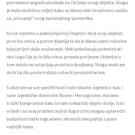
povremeno angažirala mlade na čišćenju ovog objekta. Stoga
je malo neobično vidjeti kako se danas neki strastveno zalažu
za „očuvanje“ ovog nacionalnog spomenika.
Svi se slažemo u jednoj ključnoj činjenici: da je ovaj objekat
prvo bio crkva, a potom džamija te da je danas samo ruševina
kojoj prijeti dalje urušavanje. Neki pokušavaju polemizirati
oko toga čija je to bila crkva, premda povijesne činjenice u
tom smislu ne ostavljaju prostora dvojbama. Stoga smatram
da bi taj dio posla trebalo ostaviti povjesničarima.
S obzirom na sve specifičnosti naše lokalne zajednice, kao i
naše zajedničke domovine Bosne i Hercegovine, moramo
tražiti kompromise kako bi nam svima bilo ljepše i bolje. Isto
vrijedi i za ovaj problem, koji bi dugoročno mogao opteretiti
budućnost naših sugrađana i skrenuti nam pažnju s puno
važnijih tema.