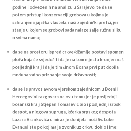
godine i odvezenih na analizu u Sarajevo, te da se
potom pristupi konzervaciji grobova u kojima je
sahranjena jajačka vlastela, naši zajednički pretci, jer
stanje u kojem se grobovi sada nalaze šalje ružnu sliku
o svima nama;
da se na prostoru ispred crkve/džamije postavi spomen
ploča koja će svjedočiti da je na tom mjestu krunjen naš
posljednji kralj i da je tim činom Bosna prvi put dobila
međunarodno priznanje svoje državnosti;
da se i s pravoslavnom vjerskom zajednicom u Bosni i
Hercegovini razgovara na ovu temu jer je posljednji
bosanski kralj Stjepan Tomašević bio i posljednji srpski
despot, a njegova supruga, kćerka srpskog despota
Lazara Brankovića u miraz je donijela moći Sv. Luke
Evanđeliste po kojima je zvonik uz crkvu dobio i ime;