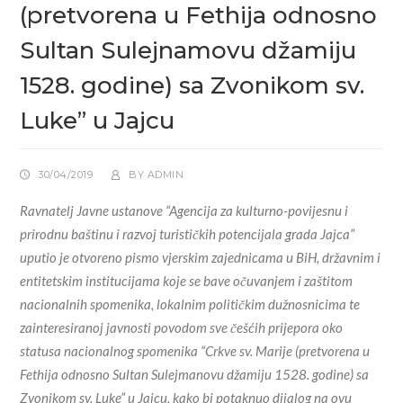
(pretvorena u Fethija odnosno
Sultan Sulejnamovu džamiju
1528. godine) sa Zvonikom sv.
Luke” u Jajcu
30/04/2019
BY
ADMIN
Ravnatelj Javne ustanove “Agencija za kulturno-povijesnu i
prirodnu baštinu i razvoj turističkih potencijala grada Jajca”
uputio je otvoreno pismo vjerskim zajednicama u BiH, državnim i
entitetskim institucijama koje se bave očuvanjem i zaštitom
nacionalnih spomenika, lokalnim političkim dužnosnicima te
zainteresiranoj javnosti povodom sve češćih prijepora oko
statusa nacionalnog spomenika “Crkve sv. Marije (pretvorena u
Fethija odnosno Sultan Sulejmanovu džamiju 1528. godine) sa
Zvonikom sv. Luke” u Jajcu, kako bi potaknuo dijalog na ovu