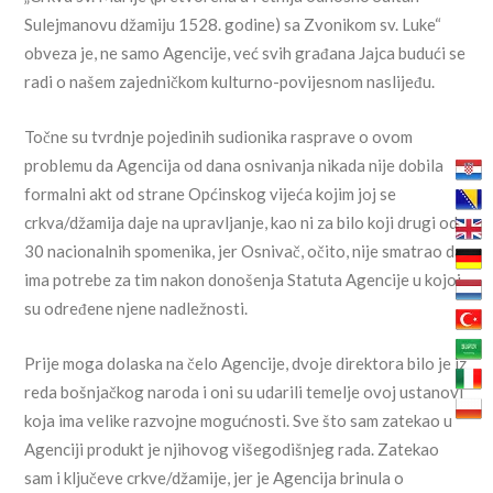
Sulejmanovu džamiju 1528. godine) sa Zvonikom sv. Luke“
obveza je, ne samo Agencije, već svih građana Jajca budući se
radi o našem zajedničkom kulturno-povijesnom naslijeđu.
Točne su tvrdnje pojedinih sudionika rasprave o ovom
problemu da Agencija od dana osnivanja nikada nije dobila
formalni akt od strane Općinskog vijeća kojim joj se
crkva/džamija daje na upravljanje, kao ni za bilo koji drugi od
30 nacionalnih spomenika, jer Osnivač, očito, nije smatrao da
ima potrebe za tim nakon donošenja Statuta Agencije u kojoj
su određene njene nadležnosti.
Prije moga dolaska na čelo Agencije, dvoje direktora bilo je iz
reda bošnjačkog naroda i oni su udarili temelje ovoj ustanovi
koja ima velike razvojne mogućnosti. Sve što sam zatekao u
Agenciji produkt je njihovog višegodišnjeg rada. Zatekao
sam i ključeve crkve/džamije, jer je Agencija brinula o