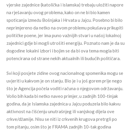
vjerske zajednice (katolička i islamska) trebaju uložiti napore
na rješavanju ovog problema, kako on ne bi bio kamen
spoticanja između Bošnjaka i Hrvata u Jajcu. Posebno bi bilo
neprimjereno da netko na ovom problemu pokušava prikupiti
političke poene, jer ima puno važnijih stvari u našoj lokalnoj
zajednici gdje bi mogli utrošiti energiju. Poznato nam je da su
dogodine lokalni izbori i bojim se da bi ova tema mogla biti
potencirana od strane nekih aktualnih ili budućih političara.
Svi koji posjete zidine ovog nacionalnog spomenika mogu se
uvjeriti u kakvom je on stanju. Bio je i u još gorem prije nego
što je Agencija počela voditi računa o njegovom održavanju.
Volio bih kada bi netko naveo primjer, u zadnjih 100-tinjak
godina, da je Islamska zajednica u Jajcu poduzela bilo kakvu
aktivnost na čišćenju unutrašnjeg ili vanjskog dijela ove
crkve/džamije. Nisu se niti iz crkvenih krugova pretrgli po
tom pitanju, osim što je FRAMA zadnjih 10-tak godina