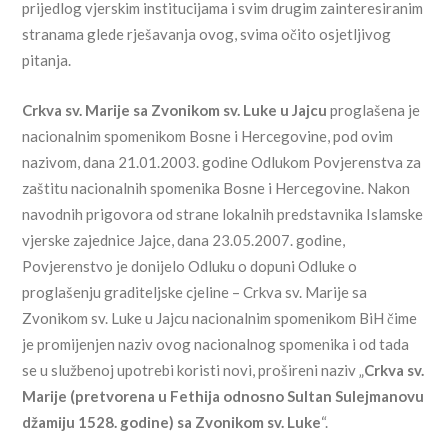
prijedlog vjerskim institucijama i svim drugim zainteresiranim
stranama glede rješavanja ovog, svima očito osjetljivog
pitanja.
Crkva sv. Marije sa Zvonikom sv. Luke u Jajcu
proglašena je
nacionalnim spomenikom Bosne i Hercegovine, pod ovim
nazivom, dana 21.01.2003. godine Odlukom Povjerenstva za
zaštitu nacionalnih spomenika Bosne i Hercegovine. Nakon
navodnih prigovora od strane lokalnih predstavnika Islamske
vjerske zajednice Jajce, dana 23.05.2007. godine,
Povjerenstvo je donijelo Odluku o dopuni Odluke o
proglašenju graditeljske cjeline – Crkva sv. Marije sa
Zvonikom sv. Luke u Jajcu nacionalnim spomenikom BiH čime
je promijenjen naziv ovog nacionalnog spomenika i od tada
se u službenoj upotrebi koristi novi, prošireni naziv „
Crkva sv.
Marije (pretvorena u Fethija odnosno Sultan Sulejmanovu
džamiju 1528. godine) sa Zvonikom sv. Luke
“.