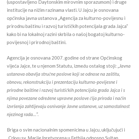
(uspostavljeno Daytonskim mirovnim sporazumom) i druge
institucije na nižim razinama vlasti. U Jajcu je osnovana
općinska javna ustanova „Agencija za kulturno-povijesnu i
prirodnu baštinu i razvoj turističkih potencijala grada Jajca“
kako bi na lokalnoj razini skrbila o našoj bogatoj kulturno-
povijesnoj i prirodnoj baštini.
Agencija je osnovana 2007. godine od strane Općinskog
vijeća Jajce, te u njenom Statutu, između ostalog stoji: „
Javna
ustanova obavlja stručne poslove koji se odnose na zaštitu,
obnovu, rekonstrukciju i prezentaciju kulturno-povijesne i
prirodne baštine i razvoj turističkih potencijala grada Jajca i s
njima povezane određene upravne poslove čija priroda i način
izvršenja zahtijevaju osnivanje Javne ustanove, uz samostalnost
njezinog rada…
“.
Briga o svim nacionalnim spomenicima u Jajcu, uključujući i
„Crkvu sv. Marije (pretvorena u Fethija odnosno Sultan