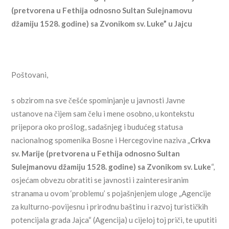
(pretvorena u Fethija odnosno Sultan Sulejnamovu
džamiju 1528. godine) sa Zvonikom sv. Luke” u Jajcu
Poštovani,
s obzirom na sve češće spominjanje u javnosti Javne
ustanove na čijem sam čelu i mene osobno, u kontekstu
prijepora oko prošlog, sadašnjeg i budućeg statusa
nacionalnog spomenika Bosne i Hercegovine naziva „
Crkva
sv. Marije (pretvorena u Fethija odnosno Sultan
Sulejmanovu džamiju 1528. godine) sa Zvonikom sv. Luke
“,
osjećam obvezu obratiti se javnosti i zainteresiranim
stranama u ovom ‘problemu’ s pojašnjenjem uloge „Agencije
za kulturno-povijesnu i prirodnu baštinu i razvoj turističkih
potencijala grada Jajca“ (Agencija) u cijeloj toj priči, te uputiti