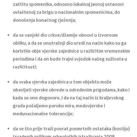
zaštitu spomenika, odnosno lokalnoj javnoj ustanovi
ovlaštenoj za brigu o nacionalnim spomenicima, do
donošenja konačnog rješenja;
da se vanjski dio crkve/džamije obnovi u izvornom
obliku, a da se unutrašnji dio uredi na način kako su ga
koristile obje vjerske zajednice u različitim vremenskim
periodima i da on bude trajni svjedok našeg suživota u
različitosti;
da svaka vjerska zajednica u tom objektu može
obavljati vjerske obrede u određenim prigodama, kako i
kada se one dogovore, i da na taj način iz kraljevskog
grada pošaljemo poruku mira, međuvjerske i
međunacionalne tolerancije;
da se što prije traži povrat posmrtnih ostataka (kostiju)
izvađenih prilikom arheoloških istraživanja 2008.