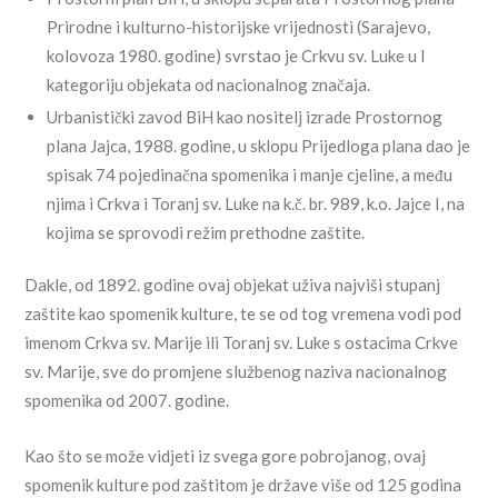
Prirodne i kulturno-historijske vrijednosti (Sarajevo,
kolovoza 1980. godine) svrstao je Crkvu sv. Luke u I
kategoriju objekata od nacionalnog značaja.
Urbanistički zavod BiH kao nositelj izrade Prostornog
plana Jajca, 1988. godine, u sklopu Prijedloga plana dao je
spisak 74 pojedinačna spomenika i manje cjeline, a među
njima i Crkva i Toranj sv. Luke na k.č. br. 989, k.o. Jajce I, na
kojima se sprovodi režim prethodne zaštite.
Dakle, od 1892. godine ovaj objekat uživa najviši stupanj
zaštite kao spomenik kulture, te se od tog vremena vodi pod
imenom Crkva sv. Marije ili Toranj sv. Luke s ostacima Crkve
sv. Marije, sve do promjene službenog naziva nacionalnog
spomenika od 2007. godine.
Kao što se može vidjeti iz svega gore pobrojanog, ovaj
spomenik kulture pod zaštitom je države više od 125 godina