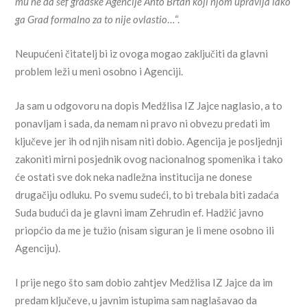
mu ne da šef gradske Agencije Anto Brtan koji njom upravlja iako
ga Grad formalno za to nije ovlastio
…“.
Neupućeni čitatelj bi iz ovoga mogao zaključiti da glavni
problem leži u meni osobno i Agenciji.
Ja sam u odgovoru na dopis Medžlisa IZ Jajce naglasio, a to
ponavljam i sada, da nemam ni pravo ni obvezu predati im
ključeve jer ih od njih nisam niti dobio. Agencija je posljednji
zakoniti mirni posjednik ovog nacionalnog spomenika i tako
će ostati sve dok neka nadležna institucija ne donese
drugačiju odluku. Po svemu sudeći, to bi trebala biti zadaća
Suda budući da je glavni imam Zehrudin ef. Hadžić javno
priopćio da me je tužio (nisam siguran je li mene osobno ili
Agenciju).
I prije nego što sam dobio zahtjev Medžlisa IZ Jajce da im
predam ključeve, u javnim istupima sam naglašavao da