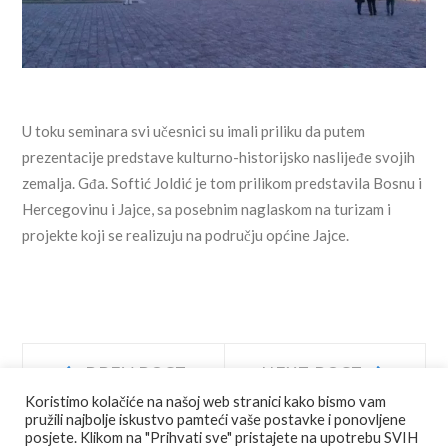
U toku seminara svi učesnici su imali priliku da putem
prezentacije predstave kulturno-historijsko naslijeđe svojih
zemalja. Gđa. Softić Joldić je tom prilikom predstavila Bosnu i
Hercegovinu i Jajce, sa posebnim naglaskom na turizam i
projekte koji se realizuju na području općine Jajce.
Navigacija
Prev
Next
PREV POST
NEXT POST
post:
post:
Koristimo kolačiće na našoj web stranici kako bismo vam
objava
pružili najbolje iskustvo pamteći vaše postavke i ponovljene
posjete. Klikom na "Prihvati sve" pristajete na upotrebu SVIH