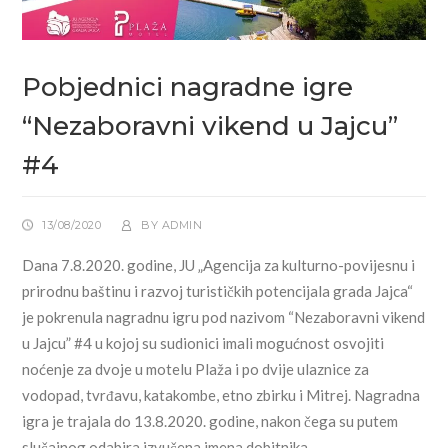
Pobjednici nagradne igre
“Nezaboravni vikend u Jajcu”
#4
13/08/2020
BY
ADMIN
Dana 7.8.2020. godine, JU „Agencija za kulturno-povijesnu i
prirodnu baštinu i razvoj turističkih potencijala grada Jajca“
je pokrenula nagradnu igru pod nazivom “Nezaboravni vikend
u Jajcu” #4 u kojoj su sudionici imali mogućnost osvojiti
noćenje za dvoje u motelu Plaža i po dvije ulaznice za
vodopad, tvrđavu, katakombe, etno zbirku i Mitrej. Nagradna
igra je trajala do 13.8.2020. godine, nakon čega su putem
slučajnog odabira izvučena imena dobitnika.