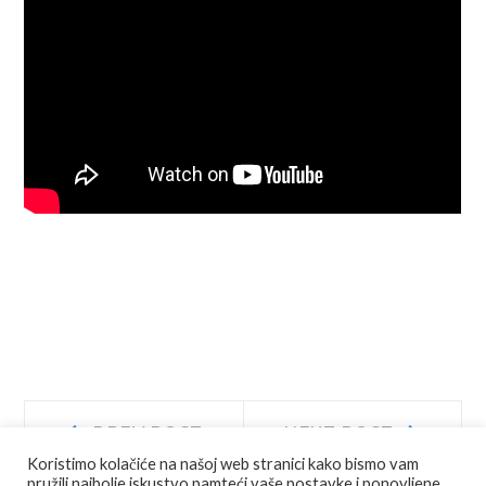
Navigacija
Prev
Next
PREV POST
NEXT POST
post:
post:
Koristimo kolačiće na našoj web stranici kako bismo vam
objava
pružili najbolje iskustvo pamteći vaše postavke i ponovljene