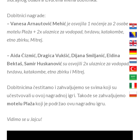
Dobitnici nagrade:
– Vanesa Arnautović Mehić
je osvojila 1 noćenje za 2 osobe u
motelu Plaža + 2x ulaznice za vodopad, tvrđavu, katakombe,
etno zbirku, Mitrej.
– Aida Čizmić, Dragica Vukšić, Dijana Smiljanić, Eldina
Bektaš, Samir Huskanović
su osvojili 2x ulaznice za vodopad,
tvrđavu, katakombe, etno zbirku i Mitrej.
Dobitnicima čestitamo i zahvaljujemo se svima koji su
učestvovali u ovoj nagradnoj igri. Takođe se zahvaljujemo
motelu Plaža
koji je podržao ovu nagradnu igru.
Vidimo se u Jajcu!