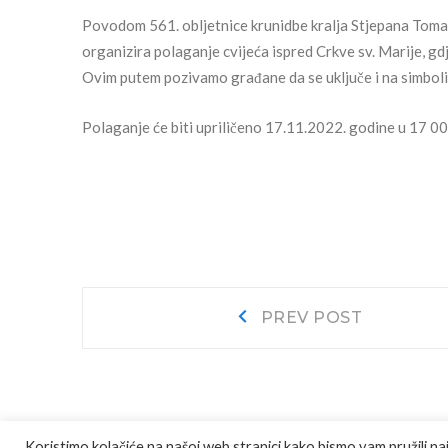
Povodom 561. obljetnice krunidbe kralja Stjepana Tomaš
organizira polaganje cvijeća ispred Crkve sv. Marije, gd
Ovim putem pozivamo građane da se uključe i na simboli
Polaganje će biti upriličeno 17.11.2022. godine u 17 00 
Navigacija
Prev
PREV POST
post:
objava
Koristimo kolačiće na našoj web stranici kako bismo vam pružili na