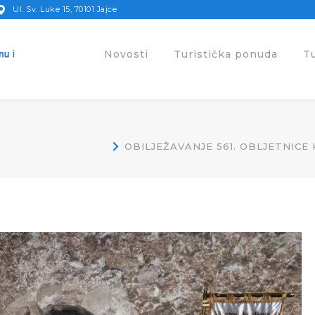
Ul. Sv. Luke 15, 70101 Jajce
Novosti
Turistička ponuda
T
OBILJEŽAVANJE 561. OBLJETNIC