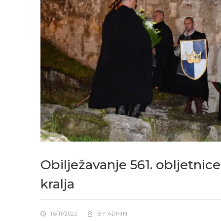
Obilježavanje 561. obljetni
kralja
16/11/2022
BY
ADMIN