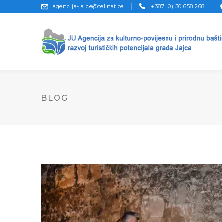
agencija-jajce@tel.net.ba
+387 (0) 30 658 268
BLOG