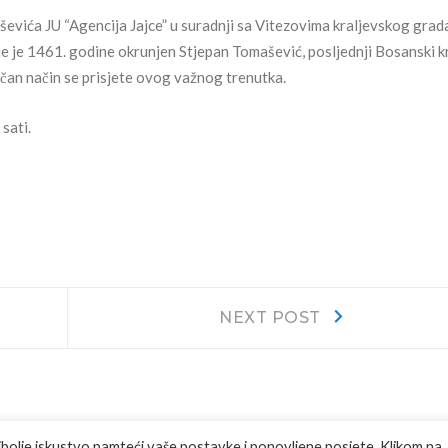
evića JU “Agencija Jajce” u suradnji sa Vitezovima kraljevskog grada
je je 1461. godine okrunjen Stjepan Tomašević, posljednji Bosanski kr
čan način se prisjete ovog važnog trenutka.
sati.
Next
NEXT POST
post:
jbolje iskustvo pamteći vaše postavke i ponovljene posjete. Klikom na